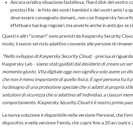
Ancora un'altra situazione fastidiosa: l’hard disk del vostro c
preziosi file - le foto dei vostri bambini o dei vostri amici a 
deve essere consegnato domani... non con Kaspersky Security
effettuare backup regolari, ma avverte anche in anticipo se si
Questi e altri "scenari" sono previsti da Kaspersky Security Clo
modo, il nuovo servizio adattivo consente alle persone di rimane
"Nello sviluppo di Kaspersky Security Cloud, -
precisa al riguard
Kaspersky Lab -
siamo stati guidati dal desiderio di creare un serv
momento giusto. Vita digitale oggi non significa solo avere un d
che non è meno importante di quello fisico. E ogni persona ha il pr
ha bisogno di una protezione speciale che si adatti al proprio stile 
soluzioni di sicurezza che si adattino all'individuo, a ciascun mem
comportamento. Kaspersky Security Cloud è il nostro primo pass
La nuova soluzione è disponibile nella versione Personal, che for
dispositivi, e nella versione Family, che copre fino a 20 account e 