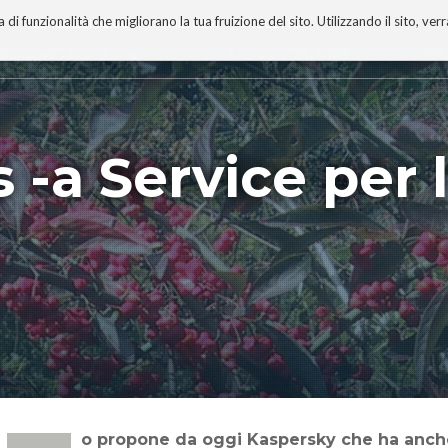
 funzionalità che migliorano la tua fruizione del sito. Utilizzando il sito, ver
A
TECNOBIBLIOGRAFIA
I MIEI LIBRI
PROGETTO
s -a Service per 