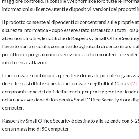
maggiore controllo, la console Web fornisce loro tutte le informaz
informazioni su licenze, utenti e dispositivi, versioni dei prodotti in
Il prodotto consente ai dipendenti di concentrarsi sulle proprie at
sicurezza informatica - dopo essere stato installato su tutti i dispo
attenzioni. Inoltre, le notifiche di Kaspersky Small Office Securi
l'evento non è cruciale, consentendo agli utenti di concentrarsi sul
per ufficio, i programmi in esecuzione a schermo intero o le vide
interferenze al lavoro.
I ransomware continuano a prendere di mira le piccole organizzazi
due o tre casi di infezione da ransomware negli ultimi 12 mesi
[2]
.
compromissione dei dati dell’azienda, per proteggere le aziend
nella nuova versione di Kaspersky Small Office Security è ora disp
computer.
Kaspersky Small Office Security è destinato alle aziende con 5-2
con un massimo di 50 computer.