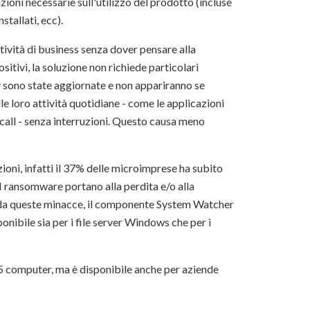
ioni necessarie sull'utilizzo del prodotto (incluse
stallati, ecc).
tività di business senza dover pensare alla
sitivi, la soluzione non richiede particolari
ty sono state aggiornate e non appariranno se
le loro attività quotidiane - come le applicazioni
ocall - senza interruzioni. Questo causa meno
oni, infatti il 37% delle microimprese ha subito
 I ransomware portano alla perdita e/o alla
e da queste minacce, il componente System Watcher
onibile sia per i file server Windows che per i
5 computer, ma è disponibile anche per aziende