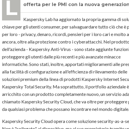
Lo propone da oggi Kaspersky che ha anche provveduto ad aggiornare la propria
offerta per le PMI con la nuova generazion
Kaspersky Lab ha aggiornato la propria gamma di sol
chiave per gli utenti consumer, per salvaguardare tutto ciò che è 
per loro - privacy, denaro, ricordi, pensieri per i loro cari e molto 
ancora, oltre alla protezione contro i cyberattacchi. Nel prodott
dell'azienda - Kaspersky Anti-Virus - sono state aggiunte funzion
proteggere gli utenti dalle più recenti e più avanzate minacce
informatiche. Sono stati, inoltre, apportati miglioramenti alle pre
alla facilità di configurazione e all'efficienza di rilevamento delle
soluzioni premium della linea di prodotti Kaspersky Internet Secu
Kaspersky Total Security. Ma soprattutto, il portfolio aziendale è
arricchito con un prodotto completamente nuovo, un servizio ada
chiamato Kaspersky Security Cloud, che va oltre per proteggere g
da qualsiasi problema che possano incontrare nel mondo digitale
Kaspersky Security Cloud opera come soluzione security-as-a-se
Non è "collegato" al dispositivo, ma al suo proprietario tramite u