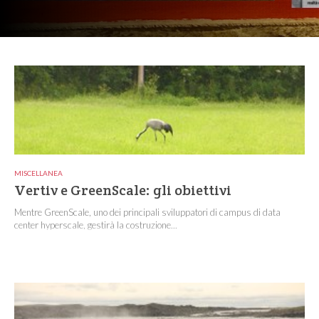
MISCELLANEA
Vertiv e GreenScale: gli obiettivi
Mentre GreenScale, uno dei principali sviluppatori di campus di data
center hyperscale, gestirà la costruzione...