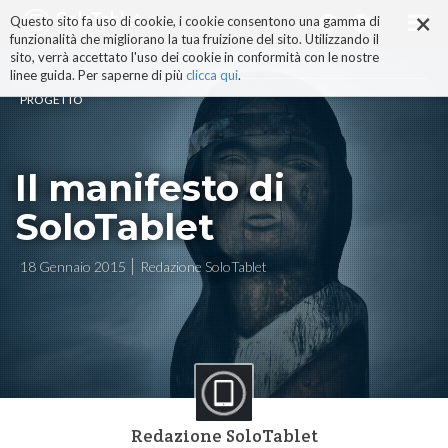
×
Salta
Questo sito fa uso di cookie, i cookie consentono una gamma di
ai
funzionalità che migliorano la tua fruizione del sito. Utilizzando il
contenuti.
sito, verrà accettato l'uso dei cookie in conformità con le nostre
|
linee guida. Per saperne di più
clicca qui
.
Salta
PROGETTO
alla
navigazione
Il manifesto di
SoloTablet
18 Gennaio 2015
Redazione SoloTablet
Redazione SoloTablet