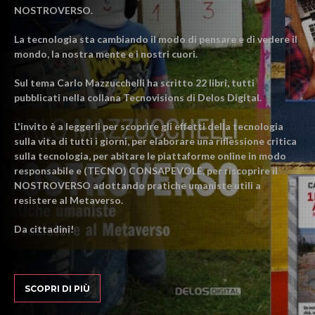
NOSTROVERSO.
La tecnologia sta cambiando il modo di pensare e di vedere il
mondo, la nostra mente e i nostri cuori.
Sul tema Carlo Mazzucchelli ha scritto 22 libri, tutti
pubblicati nella collana Tecnovisions di Delos Digital.
L'invito è a leggerli per scoprire gli effetti della tecnologia
sulla vita di tutti i giorni, per elaborare una riflessione critica
sulla tecnologia, per abitare le piattaforme online in modo
responsabile e (TECNO) CONSAPEVOLE, per riscoprire il
NOSTROVERSO adottando pratiche umaniste utili a
resistere al Metaverso.
Da cittadini!
SCOPRI DI PIÙ