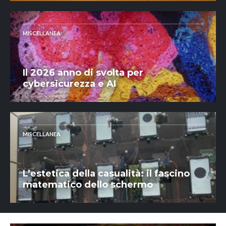
MISCELLANEA
Il 2026 anno di svolta per
cybersicurezza e AI
MISCELLANEA
L’estetica della casualità: il fascino
matematico dello schermo