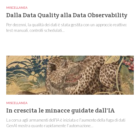
MISCELLANEA
Dalla Data Quality alla Data Observability
Per decenni, la qualità dei dati è stata gestita con un approccio reattivo:
test manuali, controlli schedulati...
MISCELLANEA
In crescita le minacce guidate dall'IA
La corsa agli armamenti dell'IA è iniziata e l'aumento della fuga di dati
GenAI mostra quanto rapidamente l'automazione...