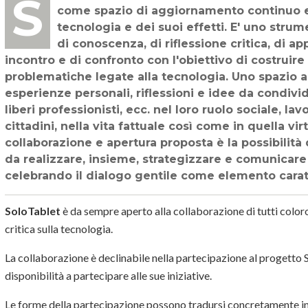
SoloTablet è un progetto culturale aperto a contributi e collaborazioni. Si propone
come spazio di aggiornamento continuo e
tecnologia e dei suoi effetti. E' uno str
di conoscenza, di riflessione critica, di 
incontro e di confronto con l'obiettivo di costruir
problematiche legate alla tecnologia. Uno spazio a
esperienze personali, riflessioni e idee da condivi
liberi professionisti, ecc. nel loro ruolo sociale, l
cittadini, nella vita fattuale così come in quella vir
collaborazione e apertura proposta è la possibilità d
da realizzare, insieme, strategizzare e comunicar
celebrando il dialogo gentile come elemento carat
SoloTablet
è da sempre aperto alla collaborazione di tutti coloro
critica sulla tecnologia.
La collaborazione è declinabile nella partecipazione al progetto S
disponibilità a partecipare alle sue iniziative.
Le forme della partecipazione possono tradursi concretamente in 