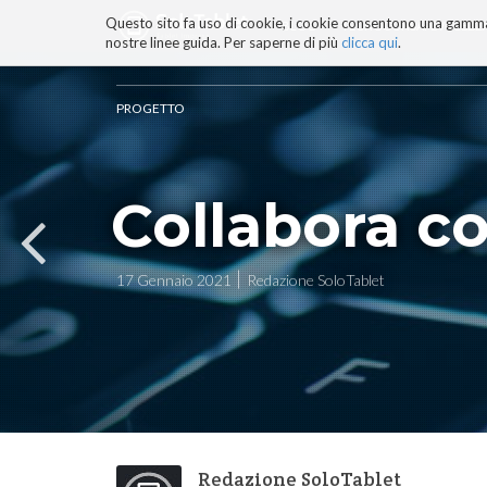
Questo sito fa uso di cookie, i cookie consentono una gamma di
BLOG
TECNOCONSAPEVOLEZZ
nostre linee guida. Per saperne di più
clicca qui
.
Salta
ai
contenuti.
PROGETTO
|
Salta
alla
navigazione
Collabora co
17 Gennaio 2021
Redazione SoloTablet
Redazione SoloTablet