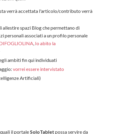
esta verrà accettata l'articolo/contributo verrà
i allestire spazi Blog che permettano di
zi personali associati a un profilo personale
DIFOGLIOLINA
,
Io abito la
)
li ambiti fin qui individuati
saggio:
vorrei essere intervistato
lligenze Artificiali)
quali il portale
SoloTablet
possa servire da