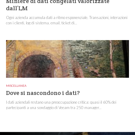
Miniere di dati congelati valorizzate
dall’LM
Ogni azienda accumula dati a ritmo esponenziale. Transazioni, interazioni
con i clienti, log di sistema, email, ticket di...
MISCELLANEA
Dove si nascondono i dati?
I dati aziendali restano una preoccupazione critica: quasi il 60% dei
partecipanti a una sondaggio di Veeam tra 250 manager...