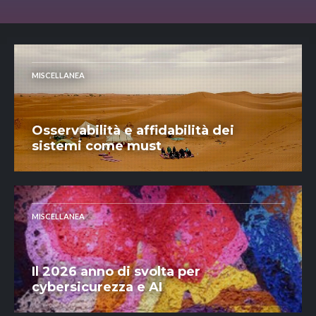
MISCELLANEA
Osservabilità e affidabilità dei
sistemi come must
MISCELLANEA
Il 2026 anno di svolta per
cybersicurezza e AI