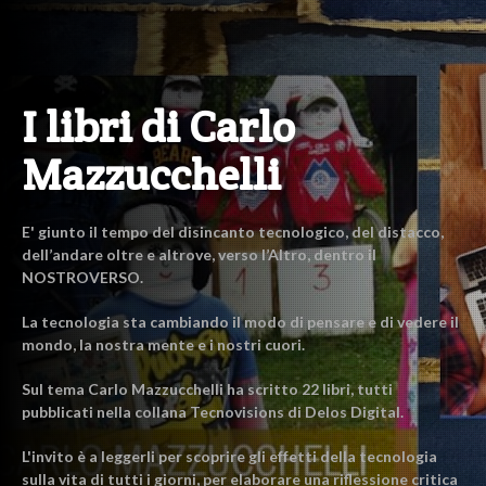
I libri di Carlo
Mazzucchelli
E' giunto il tempo del disincanto tecnologico, del distacco,
dell’andare oltre e altrove, verso l’Altro, dentro il
NOSTROVERSO.
La tecnologia sta cambiando il modo di pensare e di vedere il
mondo, la nostra mente e i nostri cuori.
Sul tema Carlo Mazzucchelli ha scritto 22 libri, tutti
pubblicati nella collana Tecnovisions di Delos Digital.
L'invito è a leggerli per scoprire gli effetti della tecnologia
sulla vita di tutti i giorni, per elaborare una riflessione critica