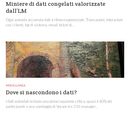
Miniere di dati congelati valorizzate
dall’LM
Ogni azienda accumula dati a ritmo esponenziale. Transazioni, interazioni
con i clienti, log di sistema, email, ticket di...
MISCELLANEA
Dove si nascondono i dati?
I dati aziendali restano una preoccupazione critica: quasi il 60% dei
partecipanti a una sondaggio di Veeam tra 250 manager...