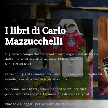
I libri di Carlo
Mazzucchelli
E' giunto il tempo del disincanto tecnologico, del distacco,
dell’andare oltre e altrove, verso l’Altro, dentro il
NOSTROVERSO.
La tecnologia sta cambiando il modo di pensare e di vedere il
mondo, la nostra mente e i nostri cuori.
Sul tema Carlo Mazzucchelli ha scritto 22 libri, tutti
pubblicati nella collana Tecnovisions di Delos Digital.
L'invito è a leggerli per scoprire gli effetti della tecnologia