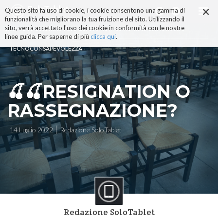
×
Salta
Questo sito fa uso di cookie, i cookie consentono una gamma di
ai
funzionalità che migliorano la tua fruizione del sito. Utilizzando il
contenuti.
sito, verrà accettato l'uso dei cookie in conformità con le nostre
|
linee guida. Per saperne di più
clicca qui
.
Salta
TECNOCONSAPEVOLEZZA
alla
navigazione
🍒🍒RESIGNATION O
RASSEGNAZIONE?
14 Luglio 2022
Redazione SoloTablet
Redazione SoloTablet