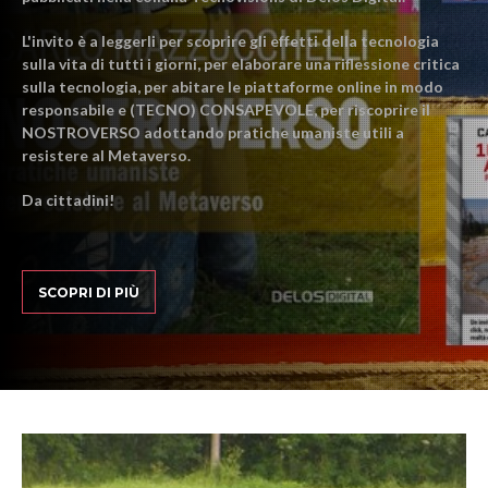
L'invito è a leggerli per scoprire gli effetti della tecnologia
sulla vita di tutti i giorni, per elaborare una riflessione critica
sulla tecnologia, per abitare le piattaforme online in modo
responsabile e (TECNO) CONSAPEVOLE, per riscoprire il
NOSTROVERSO adottando pratiche umaniste utili a
resistere al Metaverso.
Da cittadini!
SCOPRI DI PIÙ