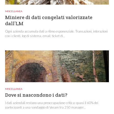
MISCELLANEA
Miniere di dati congelati valorizzate
dall’LM
Ogni azienda accumula dati a ritmo esponenziale. Transazioni, interazioni
con i clienti, log di sistema, email, ticket di...
MISCELLANEA
Dove si nascondono i dati?
I dati aziendali restano una preoccupazione critica: quasi il 60% dei
partecipanti a una sondaggio di Veeam tra 250 manager...