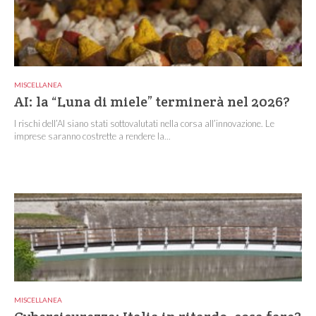
MISCELLANEA
AI: la “Luna di miele” terminerà nel 2026?
I rischi dell’AI siano stati sottovalutati nella corsa all’innovazione. Le
imprese saranno costrette a rendere la...
MISCELLANEA