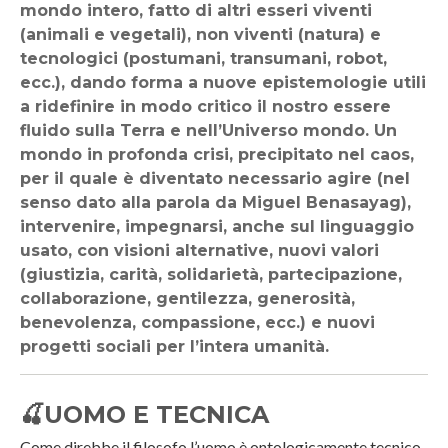
mondo intero, fatto di altri esseri viventi
(animali e vegetali), non viventi (natura) e
tecnologici (postumani, transumani, robot,
ecc.), dando forma a nuove epistemologie utili
a ridefinire in modo critico il nostro essere
fluido sulla Terra e nell’Universo mondo. Un
mondo in profonda crisi, precipitato nel caos,
per il quale è diventato necessario agire (nel
senso dato alla parola da Miguel Benasayag),
intervenire, impegnarsi, anche sul linguaggio
usato, con visioni alternative, nuovi valori
(giustizia, carità, solidarietà, partecipazione,
collaborazione, gentilezza, generosità,
benevolenza, compassione, ecc.) e nuovi
progetti sociali per l’intera umanità.
🍒
UOMO E TECNICA
Come direbbe il filosofo l’uomo è ontologicamente tecnico.