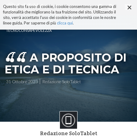
×
Salta
Questo sito fa uso di cookie, i cookie consentono una gamma di
ai
funzionalità che migliorano la tua fruizione del sito. Utilizzando il
contenuti.
sito, verrà accettato l'uso dei cookie in conformità con le nostre
|
linee guida. Per saperne di più
clicca qui
.
Salta
TECNOCONSAPEVOLEZZA
alla
navigazione
🍒🍒 A PROPOSITO DI
ETICA E DI TECNICA
31 Ottobre 2023
Redazione SoloTablet
Redazione SoloTablet