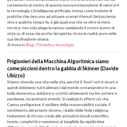
certamente al centro di questa nuova instaurazione di valori vi è
la tecnologia. L’intelligenza artificiale, intesa come insieme di
pratiche che riescono ad attuare scenari ritenuti fantascienza
sino a qualche tempo fa, è già qualcosa che va oltre la mera
tecnica: non solo piega la natura cambiando il nostro punto di
vista su di essa, ma anche riprogetta, ricrea la realtà, pure nella
sua declinazione umana.
Si trova in
Blog
/
Filosofia e tecnologia
Prigionieri della Macchina Algoritmica siamo
come piccioni dentro la gabbia di Skinner (Davide
Ubizzo)
Stiamo vivendo una vita nella vita, perché il ‘fuori’ non è sicuro e
quindi dobbiamo tutti alienarci dal mondo estraniandoci in una
bolla domestica, dubbiosi e scettici altalenanti tra bio-potere e
pandemia, recalcitranti eremiti. Si realizza in effetti ciò che
Camus prefigurava: il vacillare della responsabilità sociale, il
sentimento del proprio dovere, i dubbi della fede religiosa,
l’edonismo di chi non crede alle astrazioni (studi scientifici,
teorie, complotti) e nemmeno al tangibile (la rapidissima