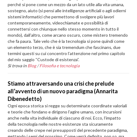
perché si pone come un mezzo da un lato utile alla vita umana,
sostegno, aiuto (si pensi alle intelligenze artificiali o agli odierni
sistemi informatici che permettono di svolgere più lavori
contemporaneamente, videochiamate e possibilità di
connettersi con chiunque nello stesso momento in tutto il
mondo), dall’altro, come arcano oscuro, come mistero tremendo
che fa paura. Tale velo che è la tecnologia si pone quindi come
un elemento terzo, che è sia tremendum che fascinans, due
termini questi su cui concentro l’attenzione nel primo capitolo
del mio saggio “Custode di esistenza”.
Si trova in
Blog
/
Filosofia e tecnologia
Stiamo attraversando una crisi che prelude
all’avvento di un nuovo paradigma (Annarita
Dibenedetto)
Ogni epoca storica si regge su determinate coordinate valoriali
e teorie che fondano e dirigono l’agire umano, con incursioni
anche nella vita individuale di ciascuno di noi. Ecco, l’impatto
della tecnologia nelle nostre esistenze sta sicuramente
creando delle crepe nei presupposti del precedente paradigma,
gettando i semi del prossimo. Come verrà definito, non so, ma