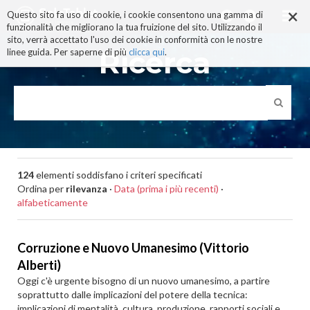
×
Salta
Questo sito fa uso di cookie, i cookie consentono una gamma di
ai
funzionalità che migliorano la tua fruizione del sito. Utilizzando il
contenuti.
sito, verrà accettato l'uso dei cookie in conformità con le nostre
|
Ricerca
linee guida. Per saperne di più
clicca qui
.
Salta
alla
navigazione
124
elementi soddisfano i criteri specificati
Ordina per
rilevanza
·
Data (prima i più recenti)
·
alfabeticamente
Corruzione e Nuovo Umanesimo (Vittorio
Alberti)
Oggi c'è urgente bisogno di un nuovo umanesimo, a partire
soprattutto dalle implicazioni del potere della tecnica:
implicazioni di mentalità, cultura, produzione, rapporti sociali e