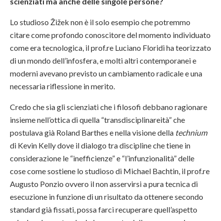
scienziati ma anche delle singole persone?
Lo studioso Žižek non è il solo esempio che potremmo
citare come profondo conoscitore del momento individuato
come era tecnologica, il prof.re Luciano Floridi ha teorizzato
di un mondo dell’infosfera, e molti altri contemporanei e
moderni avevano previsto un cambiamento radicale e una
necessaria riflessione in merito.
Credo che sia gli scienziati che i filosofi debbano ragionare
insieme nell’ottica di quella “transdisciplinareità” che
postulava già Roland Barthes e nella visione della
technium
di Kevin Kelly dove il dialogo tra discipline che tiene in
considerazione le “inefficienze” e “l’infunzionalità” delle
cose come sostiene lo studioso di Michael Bachtin, il prof.re
Augusto Ponzio ovvero il non asservirsi a pura tecnica di
esecuzione in funzione di un risultato da ottenere secondo
standard già fissati, possa farci recuperare quell’aspetto