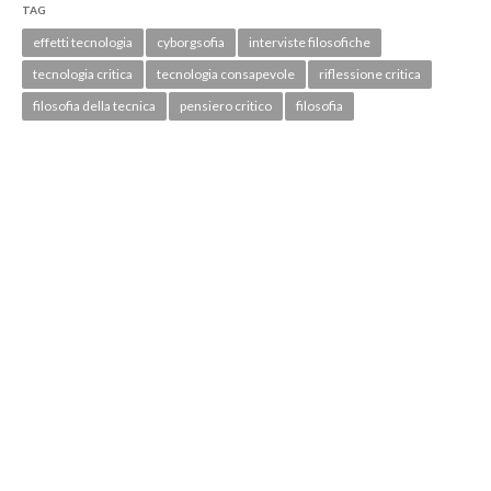
TAG
effetti tecnologia
cyborgsofia
interviste filosofiche
tecnologia critica
tecnologia consapevole
riflessione critica
filosofia della tecnica
pensiero critico
filosofia