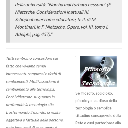
della università: “Non ha mai
turbato
nessuno” (F.
Nietzsche,
Considerazioni inattuali III.
Schopenhauer come educatore
, tr. it. di M.
Montinari, in F. Nietzsche, Opere, vol. III, tomo I,
Adelphi, pag. 457)."
Tutti sembrano concordare sul
fatto che viviamo tempi
interessanti, complessi e ricchi di
cambiamenti. Molti associano il
cambiamento alla tecnologia.
Sei filosofo, sociologo,
Pochi riflettono su quanto in
piscologo, studioso della
profondità la tecnologia stia
tecnologia o semplice
trasformando il mondo, la realtà
cittadino consapevole della
oggettiva e fattuale delle persone,
Rete e vuoi partecipare alla
nelle loro vesti di consumatori,