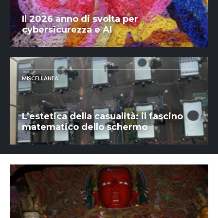
Il 2026 anno di svolta per
cybersicurezza e AI
MISCELLANEA
L’estetica della casualità: il fascino
matematico dello schermo