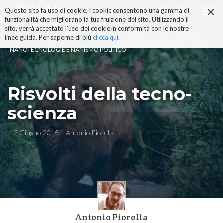
×
Salta
Questo sito fa uso di cookie, i cookie consentono una gamma di
ai
funzionalità che migliorano la tua fruizione del sito. Utilizzando il
contenuti.
sito, verrà accettato l'uso dei cookie in conformità con le nostre
|
linee guida. Per saperne di più
clicca qui
.
Salta
NANOTECNOLOGIE E NANISMO POLITICO
alla
navigazione
Risvolti della tecno-
scienza
12 Giugno 2015
Antonio Fiorella
Antonio Fiorella