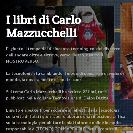
I libri di Carlo
Mazzucchelli
E' giunto il tempo del disincanto tecnologico, del distacco,
dell’andare oltre e altrove, verso l’Altro, dentro il
NOSTROVERSO.
La tecnologia sta cambiando il modo di pensare e di vedere il
mondo, la nostra mente e i nostri cuori.
Sul tema Carlo Mazzucchelli ha scritto 22 libri, tutti
pubblicati nella collana Tecnovisions di Delos Digital.
L'invito è a leggerli per scoprire gli effetti della tecnologia
sulla vita di tutti i giorni, per elaborare una riflessione critica
sulla tecnologia, per abitare le piattaforme online in modo
responsabile e (TECNO) CONSAPEVOLE, per riscoprire il