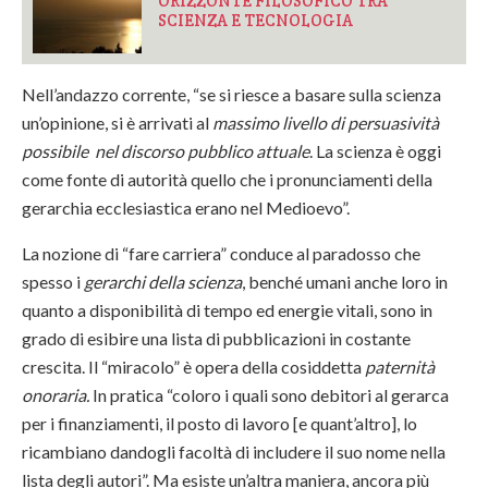
ORIZZONTE FILOSOFICO TRA
SCIENZA E TECNOLOGIA
Nell’andazzo corrente, “se si riesce a basare sulla scienza
un’opinione, si è arrivati al
massimo livello di persuasività
possibile nel discorso pubblico attuale
. La scienza è oggi
come fonte di autorità quello che i pronunciamenti della
gerarchia ecclesiastica erano nel Medioevo”.
La nozione di “fare carriera” conduce al paradosso che
spesso i
gerarchi della scienza
, benché umani anche loro in
quanto a disponibilità di tempo ed energie vitali, sono in
grado di esibire una lista di pubblicazioni in costante
crescita. Il “miracolo” è opera della cosiddetta
paternità
onoraria.
In pratica “coloro i quali sono debitori al gerarca
per i finanziamenti, il posto di lavoro [e quant’altro], lo
ricambiano dandogli facoltà di includere il suo nome nella
lista degli autori”. Ma esiste un’altra maniera, ancora più