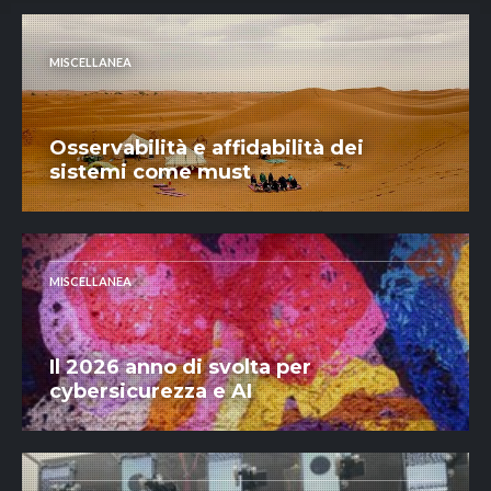
MISCELLANEA
Osservabilità e affidabilità dei
sistemi come must
MISCELLANEA
Il 2026 anno di svolta per
cybersicurezza e AI