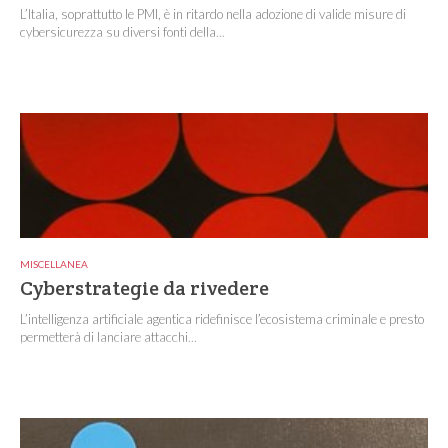
L’Italia, soprattutto le PMI, è in ritardo nella adozione di valide misure di
cybersicurezza su diversi fonti della...
MISCELLANEA
Cyberstrategie da rivedere
L’intelligenza artificiale agentica ridefinisce l’ecosistema criminale e presto
permetterà di lanciare attacchi...