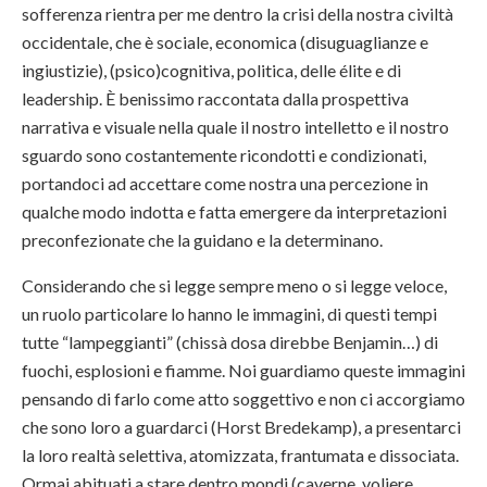
sofferenza rientra per me dentro la crisi della nostra civiltà
occidentale, che è sociale, economica (disuguaglianze e
ingiustizie), (psico)cognitiva, politica, delle élite e di
leadership. È benissimo raccontata dalla prospettiva
narrativa e visuale nella quale il nostro intelletto e il nostro
sguardo sono costantemente ricondotti e condizionati,
portandoci ad accettare come nostra una percezione in
qualche modo indotta e fatta emergere da interpretazioni
preconfezionate che la guidano e la determinano.
Considerando che si legge sempre meno o si legge veloce,
un ruolo particolare lo hanno le immagini, di questi tempi
tutte “lampeggianti” (chissà dosa direbbe Benjamin…) di
fuochi, esplosioni e fiamme. Noi guardiamo queste immagini
pensando di farlo come atto soggettivo e non ci accorgiamo
che sono loro a guardarci (Horst Bredekamp), a presentarci
la loro realtà selettiva, atomizzata, frantumata e dissociata.
Ormai abituati a stare dentro mondi (caverne, voliere,