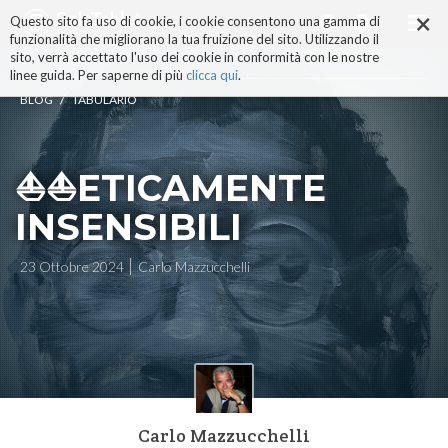
×
Salta
Questo sito fa uso di cookie, i cookie consentono una gamma di
ai
funzionalità che migliorano la tua fruizione del sito. Utilizzando il
contenuti.
sito, verrà accettato l'uso dei cookie in conformità con le nostre
|
linee guida. Per saperne di più
clicca qui
.
Salta
/
BLOG
TABULARIO
alla
navigazione
⛵⛵ETICAMENTE
INSENSIBILI
23 Ottobre 2024
Carlo Mazzucchelli
Carlo Mazzucchelli