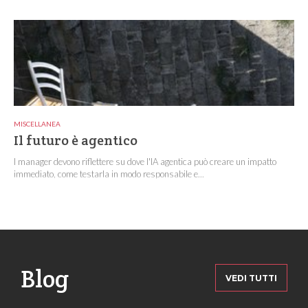
MISCELLANEA
Il futuro è agentico
I manager devono riflettere su dove l'IA agentica può creare un impatto
immediato, come testarla in modo responsabile e...
Blog
VEDI TUTTI