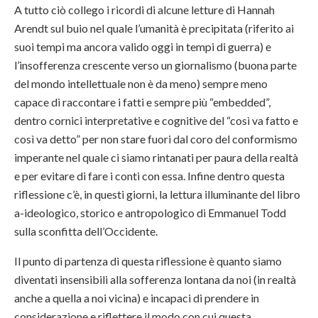
A tutto ciò collego i ricordi di alcune letture di Hannah
Arendt sul buio nel quale l’umanità è precipitata (riferito ai
suoi tempi ma ancora valido oggi in tempi di guerra) e
l’insofferenza crescente verso un giornalismo (buona parte
del mondo intellettuale non è da meno) sempre meno
capace di raccontare i fatti e sempre più “embedded”,
dentro cornici interpretative e cognitive del “così va fatto e
così va detto” per non stare fuori dal coro del conformismo
imperante nel quale ci siamo rintanati per paura della realtà
e per evitare di fare i conti con essa. Infine dentro questa
riflessione c’è, in questi giorni, la lettura illuminante del libro
a-ideologico, storico e antropologico di Emmanuel Todd
sulla sconfitta dell’Occidente.
Il punto di partenza di questa riflessione è quanto siamo
diventati insensibili alla sofferenza lontana da noi (in realtà
anche a quella a noi vicina) e incapaci di prendere in
considerazione e riflettere il modo con cui questa