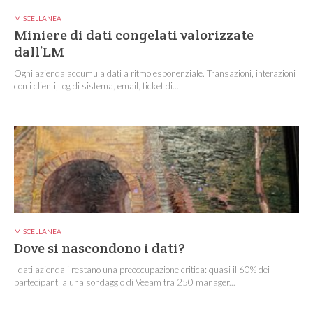
MISCELLANEA
Miniere di dati congelati valorizzate
dall’LM
Ogni azienda accumula dati a ritmo esponenziale. Transazioni, interazioni
con i clienti, log di sistema, email, ticket di...
MISCELLANEA
Dove si nascondono i dati?
I dati aziendali restano una preoccupazione critica: quasi il 60% dei
partecipanti a una sondaggio di Veeam tra 250 manager...