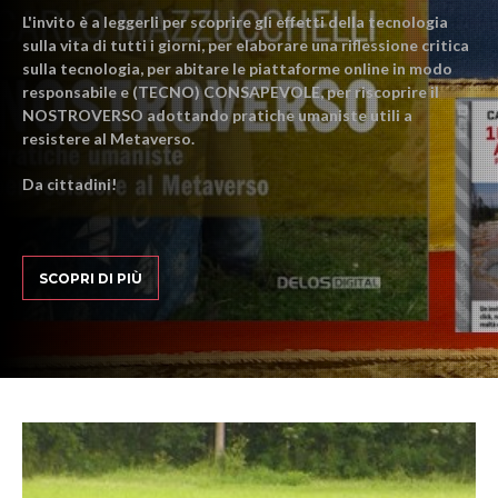
L'invito è a leggerli per scoprire gli effetti della tecnologia
sulla vita di tutti i giorni, per elaborare una riflessione critica
sulla tecnologia, per abitare le piattaforme online in modo
responsabile e (TECNO) CONSAPEVOLE, per riscoprire il
NOSTROVERSO adottando pratiche umaniste utili a
resistere al Metaverso.
Da cittadini!
SCOPRI DI PIÙ