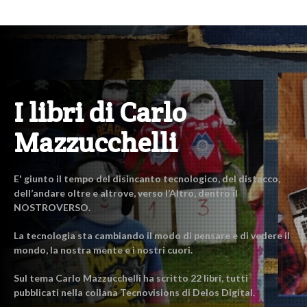
I libri di Carlo
Mazzucchelli
E' giunto il tempo del disincanto tecnologico, del distacco,
dell’andare oltre e altrove, verso l’Altro, dentro il
NOSTROVERSO.
La tecnologia sta cambiando il modo di pensare e di vedere il
mondo, la nostra mente e i nostri cuori.
Sul tema Carlo Mazzucchelli ha scritto 22 libri, tutti
pubblicati nella collana Tecnovisions di Delos Digital.