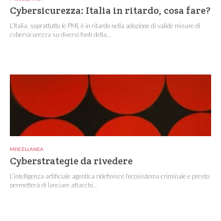
Cybersicurezza: Italia in ritardo, cosa fare?
L’Italia, soprattutto le PMI, è in ritardo nella adozione di valide misure di
cybersicurezza su diversi fonti della...
MISCELLANEA
Cyberstrategie da rivedere
L’intelligenza artificiale agentica ridefinisce l’ecosistema criminale e presto
permetterà di lanciare attacchi...