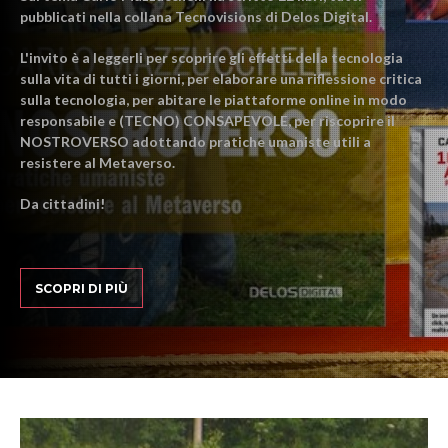
pubblicati nella collana Tecnovisions di Delos Digital.
L'invito è a leggerli per scoprire gli effetti della tecnologia
sulla vita di tutti i giorni, per elaborare una riflessione critica
sulla tecnologia, per abitare le piattaforme online in modo
responsabile e (TECNO) CONSAPEVOLE, per riscoprire il
NOSTROVERSO adottando pratiche umaniste utili a
resistere al Metaverso.
Da cittadini!
SCOPRI DI PIÙ