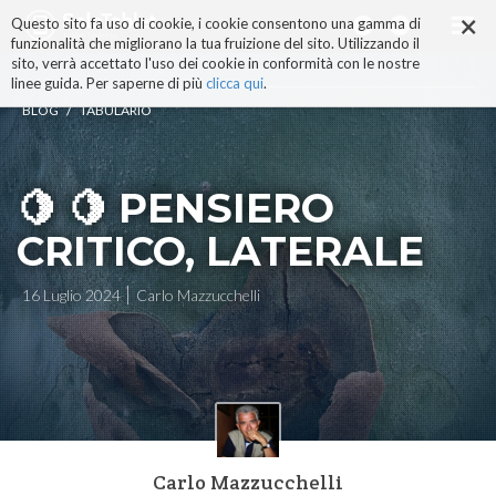
×
Salta
Questo sito fa uso di cookie, i cookie consentono una gamma di
ai
funzionalità che migliorano la tua fruizione del sito. Utilizzando il
contenuti.
sito, verrà accettato l'uso dei cookie in conformità con le nostre
|
linee guida. Per saperne di più
clicca qui
.
Salta
/
BLOG
TABULARIO
alla
navigazione
🍋 🍋 PENSIERO
CRITICO, LATERALE
16 Luglio 2024
Carlo Mazzucchelli
Carlo Mazzucchelli