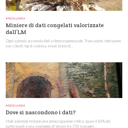
MISCELLANEA
Miniere di dati congelati valorizzate
dall’LM
Ogni azienda accumula dati a ritmo esponenziale. Transazioni, interazioni
con i clienti, log di sistema, email, ticket di...
MISCELLANEA
Dove si nascondono i dati?
I dati aziendali restano una preoccupazione critica: quasi il 60% dei
partecipanti a una sondaggio di Veeam tra 250 manager...