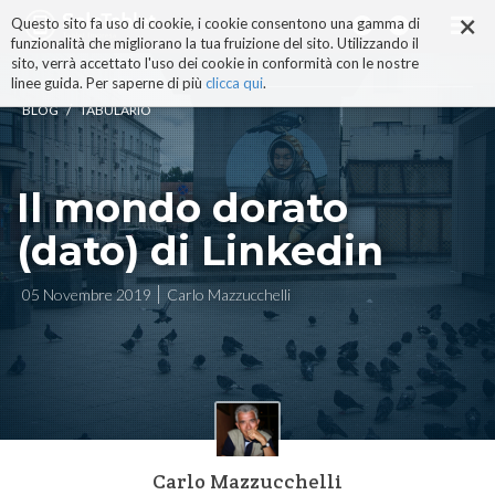
×
Salta
Questo sito fa uso di cookie, i cookie consentono una gamma di
ai
funzionalità che migliorano la tua fruizione del sito. Utilizzando il
contenuti.
sito, verrà accettato l'uso dei cookie in conformità con le nostre
|
linee guida. Per saperne di più
clicca qui
.
Salta
/
BLOG
TABULARIO
alla
navigazione
Il mondo dorato
(dato) di Linkedin
05 Novembre 2019
Carlo Mazzucchelli
Carlo Mazzucchelli