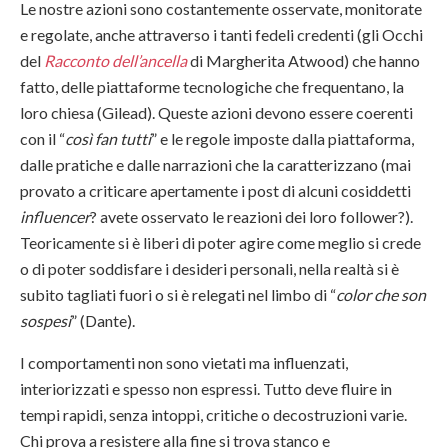
Le nostre azioni sono costantemente osservate, monitorate
e regolate, anche attraverso i tanti fedeli credenti (gli Occhi
del
Racconto dell’ancella
di Margherita Atwood) che hanno
fatto, delle piattaforme tecnologiche che frequentano, la
loro chiesa (Gilead). Queste azioni devono essere coerenti
con il “
così fan tutti
” e le regole imposte dalla piattaforma,
dalle pratiche e dalle narrazioni che la caratterizzano (mai
provato a criticare apertamente i post di alcuni cosiddetti
influencer
? avete osservato le reazioni dei loro follower?).
Teoricamente si è liberi di poter agire come meglio si crede
o di poter soddisfare i desideri personali, nella realtà si è
subito tagliati fuori o si è relegati nel limbo di “
color che son
sospesi
” (Dante).
I comportamenti non sono vietati ma influenzati,
interiorizzati e spesso non espressi. Tutto deve fluire in
tempi rapidi, senza intoppi, critiche o decostruzioni varie.
Chi prova a resistere alla fine si trova stanco e