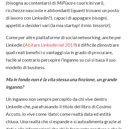
(bisogna accontentarsi di
MiPiace
e cuoricini vari),
ricchezze nascoste e abbondanti (quanti trovano un posto
di lavoro con Linkedin?), capaci di appagare bisogni,
appetiti e desideri vari (la mia startup! il mio
tessoro
!).
Come per altre piattaforme di social networking, anche per
Linkedin (
Abitare Linkedin nel 2019
) è difficile dimostrare
quali reali benefici o vantaggi sia in grado di procurare,
facile al contrario percepire l’inganno su cui si basa il suo
modello di business.
Ma in fondo non è la vita stessa una finzione, un grande
inganno?
Un inganno non sempre percepito da chi vive dentro
Linkedin che, parafrasando il titolo del libro di Cosimo
Accoto, lo vive come 'dato', come realtà data ed entità
chiusa. Una realtà che si espande e si autoalimenta grazie ai
dati e alle informazioni che chi la frequenta produce e che le