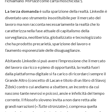
richiamano
MiPiace
come carta moschicida?).
La terza domanda
è sulla sparizione della realtà. Linkedin è
diventato uno strumento insostituibile per il mercato del
lavoro ma non racconta necessariamente la realtà che lo
caratterizza nella fase attuale di capitalismo della
sorveglianza, neoliberista, globalizzato e tecnologizzato
che ha prodotto precarietà, sparizione del lavoro e
l’aumento esponenziale delle disuguaglianze.
Abitando Linkedin si può avere l’impressione che il mercato
del lavoro sia ricco e pieno di opportunità, la realtà fuori
dalla piattaforma digitale si fa carico di ricordarci sempre il
Grande Altro (concetto di Lacan e titolo di un libro di Slavoj
Žižek) contro cui andiamo a sbattere, un incontro da cui
nascono tante nevrosi e psicosi, ansie e infelicità del tempo
corrente. Il filosofo sloveno invita a non dare retta alle
grandi narrazioni («
Tutte stronzate
»), compresa quella