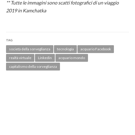
** Tutte le immagini sono scatti fotografici di un viaggio
2019 in Kamchatka
TAG
società della sorveglianza
tecnologia
acquario Facebook
realtà virtuale
Linkedin
acquario mondo
capitalismo della sorveglianza