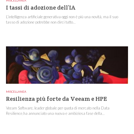
MISCELLANEA
I tassi di adozione dell’IA
L’intelligenza artificiale generativa oggi non è più una novità, ma il suo
tasso di adozione potrebbe non dirci tutto...
MISCELLANEA
Resilienza più forte da Veeam e HPE
Veeam Software, leader globale per quota di mercato nella Data
Resilience,ha annunciato una nuova e ambiziosa fase della...