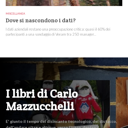
MISCELLANEA
Dove si nascondono i dati?
I dati aziendali restano una preoccupazione critica: quasi il 60% dei
partecipanti a una sondaggio di Veeam tra 250 manager...
I libri di Carlo
Mazzucchelli
E' giunto il tempo del disincanto tecnologico, del distacco,
dell’andare oltre e altrove, verso l’Altro, dentro il