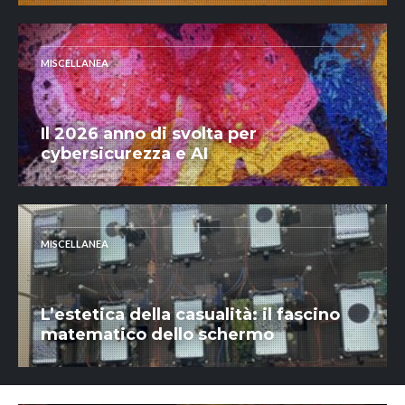
MISCELLANEA
Il 2026 anno di svolta per
cybersicurezza e AI
MISCELLANEA
L’estetica della casualità: il fascino
matematico dello schermo