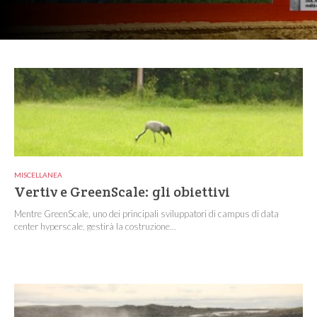
MISCELLANEA
Vertiv e GreenScale: gli obiettivi
Mentre GreenScale, uno dei principali sviluppatori di campus di data
center hyperscale, gestirà la costruzione...