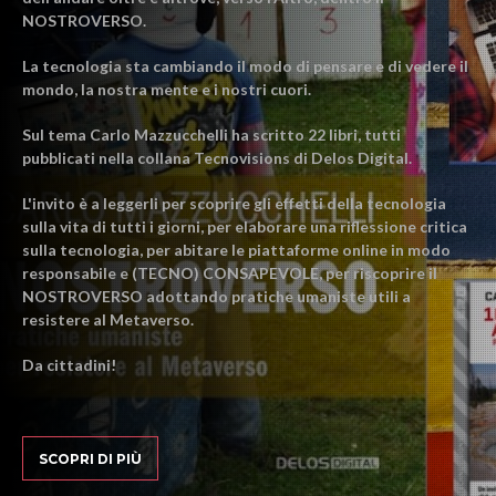
NOSTROVERSO.
La tecnologia sta cambiando il modo di pensare e di vedere il
mondo, la nostra mente e i nostri cuori.
Sul tema Carlo Mazzucchelli ha scritto 22 libri, tutti
pubblicati nella collana Tecnovisions di Delos Digital.
L'invito è a leggerli per scoprire gli effetti della tecnologia
sulla vita di tutti i giorni, per elaborare una riflessione critica
sulla tecnologia, per abitare le piattaforme online in modo
responsabile e (TECNO) CONSAPEVOLE, per riscoprire il
NOSTROVERSO adottando pratiche umaniste utili a
resistere al Metaverso.
Da cittadini!
SCOPRI DI PIÙ