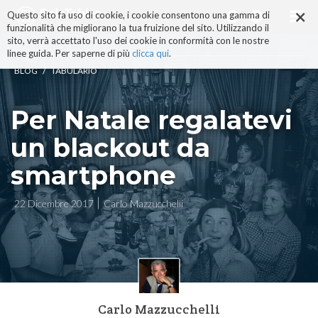
×
Salta
Questo sito fa uso di cookie, i cookie consentono una gamma di
ai
funzionalità che migliorano la tua fruizione del sito. Utilizzando il
contenuti.
sito, verrà accettato l'uso dei cookie in conformità con le nostre
|
linee guida. Per saperne di più
clicca qui
.
Salta
/
BLOG
TABULARIO
alla
navigazione
Per Natale regalatevi
un blackout da
smartphone
22 Dicembre 2017
Carlo Mazzucchelli
Carlo Mazzucchelli