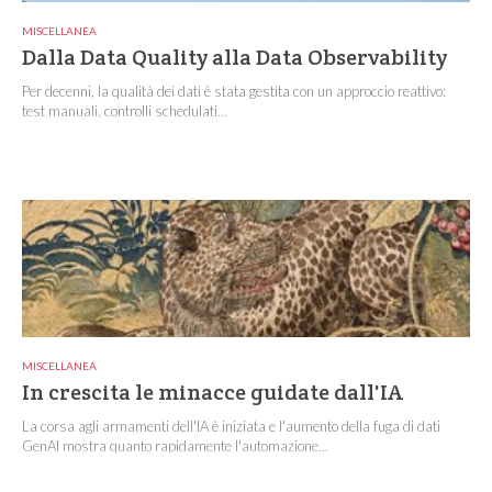
MISCELLANEA
Dalla Data Quality alla Data Observability
Per decenni, la qualità dei dati è stata gestita con un approccio reattivo:
test manuali, controlli schedulati...
MISCELLANEA
In crescita le minacce guidate dall'IA
La corsa agli armamenti dell'IA è iniziata e l'aumento della fuga di dati
GenAI mostra quanto rapidamente l'automazione...