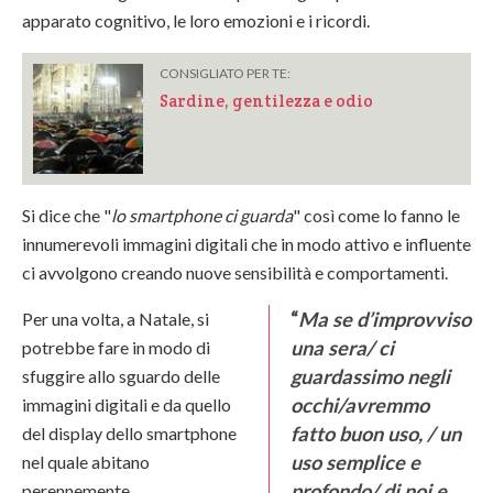
apparato cognitivo, le loro emozioni e i ricordi.
CONSIGLIATO PER TE:
Sardine, gentilezza e odio
Si dice che "
lo smartphone ci guarda
" così come lo fanno le
innumerevoli immagini digitali che in modo attivo e influente
ci avvolgono creando nuove sensibilità e comportamenti.
“
Ma se d’improvviso
Per una volta, a Natale, si
una sera/ ci
potrebbe fare in modo di
guardassimo negli
sfuggire allo sguardo delle
occhi/avremmo
immagini digitali e da quello
fatto buon uso, / un
del display dello smartphone
uso semplice e
nel quale abitano
profondo/ di noi e
perennemente.