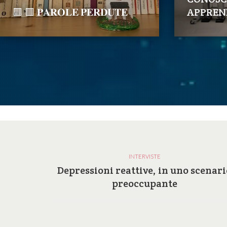
🟥 🟥 𝐏𝐀𝐑𝐎𝐋𝐄 𝐏𝐄𝐑𝐃𝐔𝐓𝐄
APPREN
INTERVISTE
a e le
Depressioni reattive, in uno scenari
ilosofia
preoccupante