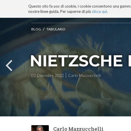
Questo sito fa uso di cookie, i cookie consentono una gamma di
BLOG
TECNOCONSAPEVOLEZZ
nostre linee guida. Per saperne di più
clicca qui
.
Salta
ai
contenuti.
/
BLOG
TABULARIO
|
Salta
alla
navigazione
NIETZSCHE 
02 Dicembre 2022
Carlo Mazzucchelli
Carlo Mazzucchelli