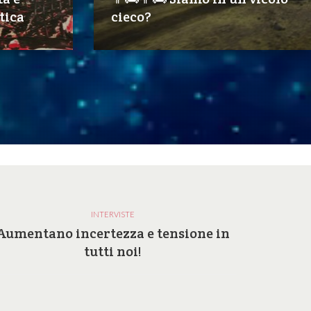
tica
cieco?
INTERVISTE
Aumentano incertezza e tensione in
Perc
tutti noi!