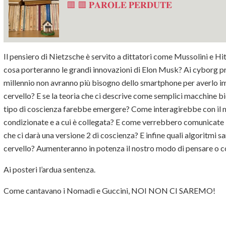
🟥 🟥 𝐏𝐀𝐑𝐎𝐋𝐄 𝐏𝐄𝐑𝐃𝐔𝐓𝐄
Il pensiero di Nietzsche è servito a dittatori come Mussolini e Hitl
cosa porteranno le grandi innovazioni di Elon Musk? Ai cyborg p
millennio non avranno più bisogno dello smartphone per averlo im
cervello? E se la teoria che ci descrive come semplici macchine 
tipo di coscienza farebbe emergere? Come interagirebbe con il m
condizionate e a cui è collegata? E come verrebbero comunicate l
che ci darà una versione 2 di coscienza? E infine quali algoritmi 
cervello? Aumenteranno in potenza il nostro modo di pensare o 
Ai posteri l’ardua sentenza.
Come cantavano i Nomadi e Guccini, NOI NON CI SAREMO!