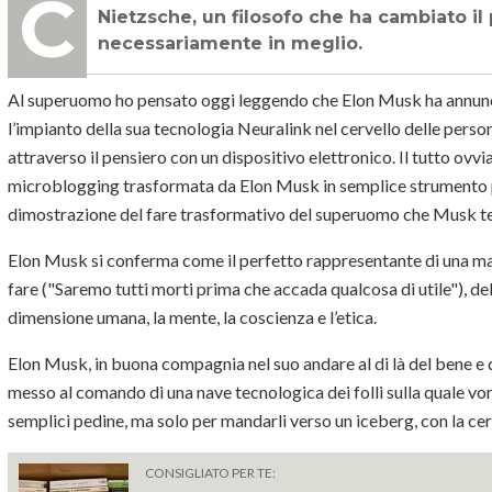
Chi ha studiato un po’ di filosofia si ricorderà la teoria del superuomo di
Nietzsche, un filosofo che ha cambiato il
necessariamente in meglio.
Al superuomo ho pensato oggi leggendo che Elon Musk ha annunci
l’impianto della sua tecnologia Neuralink nel cervello delle per
attraverso il pensiero con un dispositivo elettronico. Il tutto ov
microblogging trasformata da Elon Musk in semplice strumento p
dimostrazione del fare trasformativo del superuomo che Musk te
Elon Musk si conferma come il perfetto rappresentante di una mal
fare ("Saremo tutti morti prima che accada qualcosa di utile"), del
dimensione umana, la mente, la coscienza e l’etica.
Elon Musk, in buona compagnia nel suo andare al di là del bene e de
messo al comando di una nave tecnologica dei folli sulla quale vor
semplici pedine, ma solo per mandarli verso un iceberg, con la ce
CONSIGLIATO PER TE: