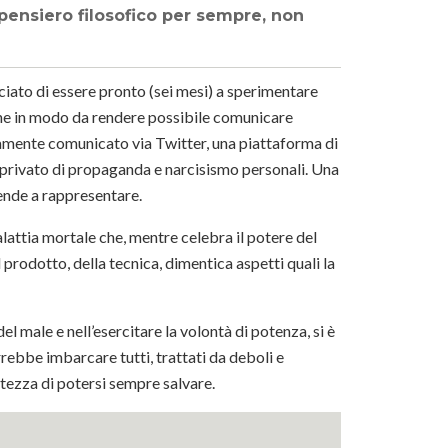
 pensiero filosofico per sempre, non
ato di essere pronto (sei mesi) a sperimentare
sone in modo da rendere possibile comunicare
viamente comunicato via Twitter, una piattaforma di
rivato di propaganda e narcisismo personali. Una
nde a rappresentare.
attia mortale che, mentre celebra il potere del
 prodotto, della tecnica, dimentica aspetti quali la
l male e nell’esercitare la volontà di potenza, si è
rebbe imbarcare tutti, trattati da deboli e
rtezza di potersi sempre salvare.