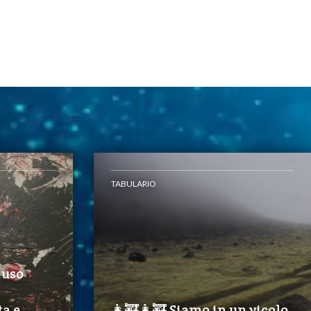
TABULARIO
 uso
a e
👩‍🚒️👩‍🚒️ Siamo in un vicolo