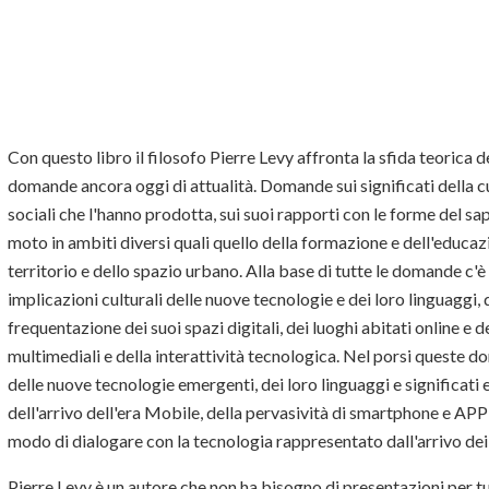
Con questo libro il filosofo Pierre Levy affronta la sfida teorica 
domande ancora oggi di attualità. Domande sui significati della cu
sociali che l'hanno prodotta, sui suoi rapporti con le forme del sa
moto in ambiti diversi quali quello della formazione e dell'educaz
territorio e dello spazio urbano. Alla base di tutte le domande c'è l
implicazioni culturali delle nuove tecnologie e dei loro linguaggi, d
frequentazione dei suoi spazi digitali, dei luoghi abitati online e d
multimediali e della interattività tecnologica. Nel porsi queste 
delle nuove tecnologie emergenti, dei loro linguaggi e significati e
dell'arrivo dell'era Mobile, della pervasività di smartphone e AP
modo di dialogare con la tecnologia rappresentato dall'arrivo dei 
Pierre Levy è un autore che non ha bisogno di presentazioni per tu