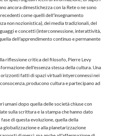
anno ancora dimestichezza con la Rete o ne sono
o precedenti come quelli dell'insegnamento
za non nozionistica), dei media tradizionali, del
guaggi e concetti (interconnessione, interattività,
me quella dell'apprendimento continuo e permanente
 riflessione critica del filosofo, Pierre Levy
sformazione dell'essenza stessa della cultura. Una
rizzonti fatti di spazi virtuali intyerconnessi nei
di consocenza, producono cultura e partecipano ad
eri umani dopo quella delle società chiuse con
ndate sulla scrittura e la stampa che hanno dato
 fase di questa evoluzione, quella della
la globalizzazione e alla planetarizzazione
trasporti di merci, ma anche all'affermazione di