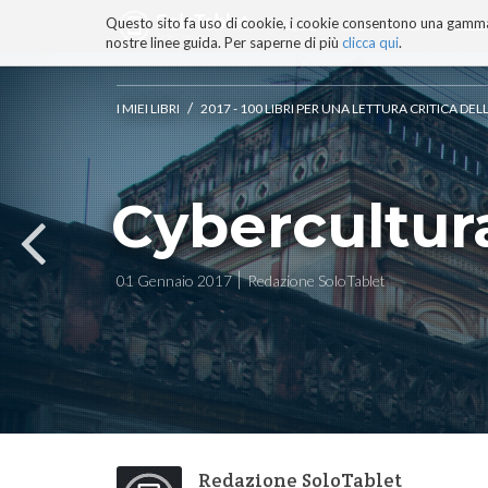
Questo sito fa uso di cookie, i cookie consentono una gamma di
BLOG
TECNOCONSAPEVOLEZZ
nostre linee guida. Per saperne di più
clicca qui
.
Salta
ai
contenuti.
/
I MIEI LIBRI
2017 - 100 LIBRI PER UNA LETTURA CRITICA D
|
Salta
alla
navigazione
Cybercultur
01 Gennaio 2017
Redazione SoloTablet
Redazione SoloTablet