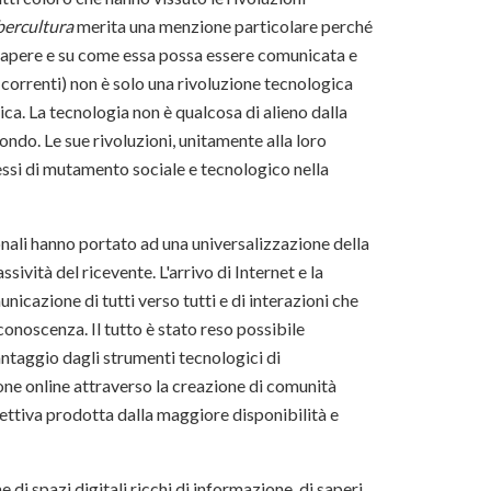
ercultura
merita una menzione particolare perché
l sapere e su come essa possa essere comunicata e
e correnti) non è solo una rivoluzione tecnologica
ica. La tecnologia non è qualcosa di alieno dalla
ndo. Le sue rivoluzioni, unitamente alla loro
essi di mutamento sociale e tecnologico nella
ionali hanno portato ad una universalizzazione della
sività del ricevente. L'arrivo di Internet e la
nicazione di tutti verso tutti e di interazioni che
onoscenza. Il tutto è stato reso possibile
antaggio dagli strumenti tecnologici di
one online attraverso la creazione di comunità
llettiva prodotta dalla maggiore disponibilità e
.
di spazi digitali ricchi di informazione, di saperi