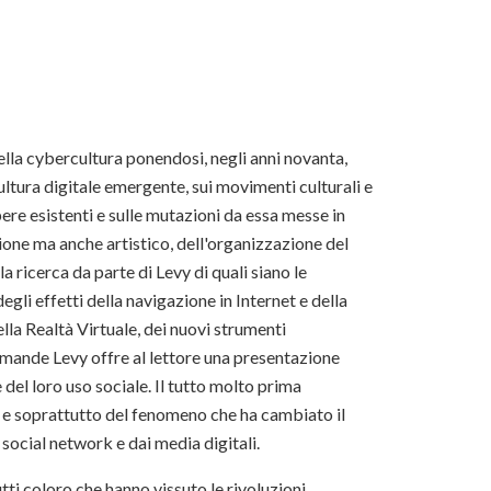
della cybercultura ponendosi, negli anni novanta,
ltura digitale emergente, sui movimenti culturali e
pere esistenti e sulle mutazioni da essa messe in
ione ma anche artistico, dell'organizzazione del
a ricerca da parte di Levy di quali siano le
egli effetti della navigazione in Internet e della
ella Realtà Virtuale, dei nuovi strumenti
domande Levy offre al lettore una presentazione
 del loro uso sociale. Il tutto molto prima
P e soprattutto del fenomeno che ha cambiato il
social network e dai media digitali.
tti coloro che hanno vissuto le rivoluzioni