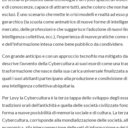
e di conoscenze, capace di attrarre tutti, anche coloro che non h
esclusi. È uno scenario che mette in crisi modelli e realtà ad ess
gerarchico (la scuola come animatrice di nuove forme di intelligen
mercato, delle professioni e che suggerisce l'adozione di nuovi lin
intelligenza collettiva, ecc.), l'esperienza di nuove pratiche co
e dell'informazione intesa come bene pubblico da condividere.
Con grande anticipo e con un approccio tecnofilo ma mitigato dalla
descrive l'avvento della Cybercultura ai suoi esordi come una tra
trasformazione che nasce dalla sua carica universale finalizzata a o
quali i suoi abitanti partecipano alla produzione e condivisione 
una intelligenza collettiva ubiquitaria.
Per Levy la Cybercultura è la terza tappa dello sviluppo degli ess
tradizioni orali dell'antichità e quella delle società civilizzate fo
forma a nuove posisbilità di memoria sociale e di cultura. La terza
Cybercultura, corrisponde alla mondializzazione delle società, al
economica, alla interconnessione delle reti di informazione e dei 