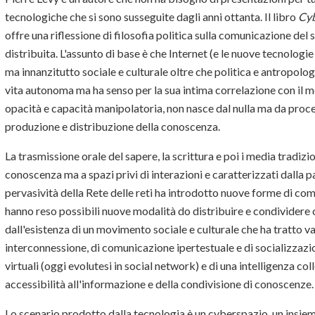
tecnologiche che si sono susseguite dagli anni ottanta. Il libro
Cyb
offre una riflessione di filosofia politica sulla comunicazione de
distribuita. L'assunto di base è che Internet (e le nuove tecnologi
ma innanzitutto sociale e culturale oltre che politica e antropolog
vita autonoma ma ha senso per la sua intima correlazione con il mo
opacità e capacità manipolatoria, non nasce dal nulla ma da proc
produzione e distribuzione della conoscenza.
La trasmissione orale del sapere, la scrittura e poi i media tradiz
conoscenza ma a spazi privi di interazioni e caratterizzati dalla pas
pervasività della Rete delle reti ha introdotto nuove forme di comu
hanno reso possibili nuove modalità do distribuire e condividere c
dall'esistenza di un movimento sociale e culturale che ha tratto v
interconnessione, di comunicazione ipertestuale e di socializzazi
virtuali (oggi evolutesi in social network) e di una intelligenza co
accessibilità all'informazione e della condivisione di conoscenze
Lo scenario prodotto dalla tecnologia è un cyberspazio, un insieme 