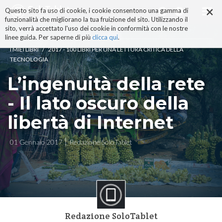
×
Salta
Questo sito fa uso di cookie, i cookie consentono una gamma di
ai
funzionalità che migliorano la tua fruizione del sito. Utilizzando il
contenuti.
sito, verrà accettato l'uso dei cookie in conformità con le nostre
|
linee guida. Per saperne di più
clicca qui
.
Salta
/
I MIEI LIBRI
2017 - 100 LIBRI PER UNA LETTURA CRITICA DELLA
alla
TECNOLOGIA
navigazione
L’ingenuità della rete
- Il lato oscuro della
libertà di Internet
01 Gennaio 2017
Redazione SoloTablet
Redazione SoloTablet