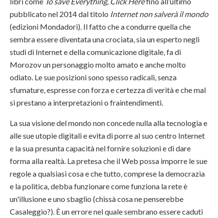
libri come
To save Everything, Click Here
fino all’ultimo
pubblicato nel 2014 dal titolo
Internet non salverà il mondo
(edizioni Mondadori). Il fatto che a condurre quella che
sembra essere diventata una crociata, sia un esperto negli
studi di Internet e della comunicazione digitale, fa di
Morozov un personaggio molto amato e anche molto
odiato. Le sue posizioni sono spesso radicali, senza
sfumature, espresse con forza e certezza di verità e che mal
si prestano a interpretazioni o fraintendimenti.
La sua visione del mondo non concede nulla alla tecnologia e
alle sue utopie digitali e evita di porre al suo centro Internet
e la sua presunta capacità nel fornire soluzioni e di dare
forma alla realtà. La pretesa che il Web possa imporre le sue
regole a qualsiasi cosa e che tutto, comprese la democrazia
e la politica, debba funzionare come funziona la rete è
un'illusione e uno sbaglio (chissà cosa ne penserebbe
Casaleggio?). È un errore nel quale sembrano essere caduti