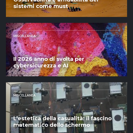
sistemi come must
MISCELLANEA
Il 2026 anno di svolta per
cybersicurezza e AI
MISCELLANEA
L’estetica della casualità: il fascino
matematico dello schermo