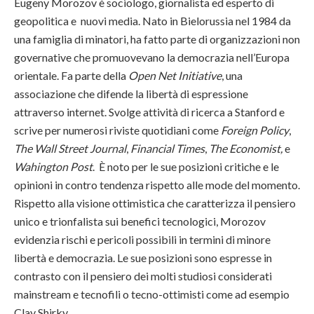
Eugeny Morozov è sociologo, giornalista ed esperto di
geopolitica e nuovi media. Nato in Bielorussia nel 1984 da
una famiglia di minatori, ha fatto parte di organizzazioni non
governative che promuovevano la democrazia nell’Europa
orientale. Fa parte della
Open Net Initiative
, una
associazione che difende la libertà di espressione
attraverso internet. Svolge attività di ricerca a Stanford e
scrive per numerosi riviste quotidiani come
Foreign Policy
,
The Wall Street Journal
,
Financial Times
,
The Economist,
e
Wahington Post
. È noto per le sue posizioni critiche e le
opinioni in contro tendenza rispetto alle mode del momento.
Rispetto alla visione ottimistica che caratterizza il pensiero
unico e trionfalista sui benefici tecnologici, Morozov
evidenzia rischi e pericoli possibili in termini di minore
libertà e democrazia. Le sue posizioni sono espresse in
contrasto con il pensiero dei molti studiosi considerati
mainstream e tecnofili o tecno-ottimisti come ad esempio
Clay Shirky.