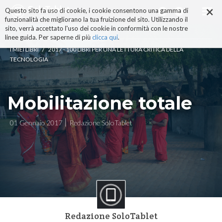
×
Salta
Questo sito fa uso di cookie, i cookie consentono una gamma di
ai
funzionalità che migliorano la tua fruizione del sito. Utilizzando il
contenuti.
sito, verrà accettato l'uso dei cookie in conformità con le nostre
|
linee guida. Per saperne di più
clicca qui
.
Salta
/
I MIEI LIBRI
2017 - 100 LIBRI PER UNA LETTURA CRITICA DELLA
alla
TECNOLOGIA
navigazione
Mobilitazione totale
01 Gennaio 2017
Redazione SoloTablet
Redazione SoloTablet