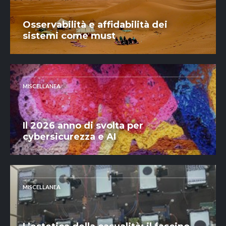
Osservabilità e affidabilità dei
sistemi come must
MISCELLANEA
Il 2026 anno di svolta per
cybersicurezza e AI
MISCELLANEA