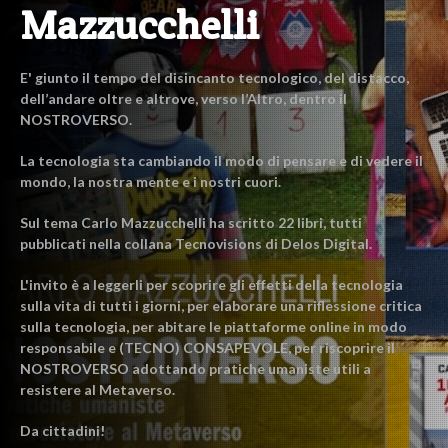
Mazzucchelli
E' giunto il tempo del disincanto tecnologico, del distacco,
dell’andare oltre e altrove, verso l’Altro, dentro il
NOSTROVERSO.
La tecnologia sta cambiando il modo di pensare e di vedere il
mondo, la nostra mente e i nostri cuori.
Sul tema Carlo Mazzucchelli ha scritto 22 libri, tutti
pubblicati nella collana Tecnovisions di Delos Digital.
L'invito è a leggerli per scoprire gli effetti della tecnologia
sulla vita di tutti i giorni, per elaborare una riflessione critica
sulla tecnologia, per abitare le piattaforme online in modo
responsabile e (TECNO) CONSAPEVOLE, per riscoprire il
NOSTROVERSO adottando pratiche umaniste utili a
resistere al Metaverso.
Da cittadini!