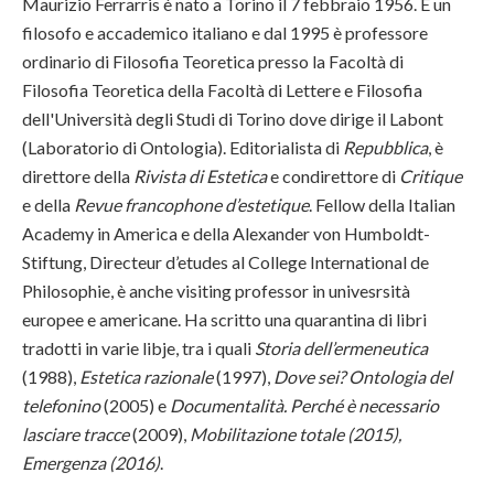
Maurizio Ferrarris è nato a Torino il 7 febbraio 1956. È un
filosofo e accademico italiano e dal 1995 è professore
ordinario di Filosofia Teoretica presso la Facoltà di
Filosofia Teoretica della Facoltà di Lettere e Filosofia
dell'Università degli Studi di Torino dove dirige il Labont
(Laboratorio di Ontologia). Editorialista di
Repubblica
, è
direttore della
Rivista di Estetica
e condirettore di
Critique
e della
Revue francophone d’estetique
. Fellow della Italian
Academy in America e della Alexander von Humboldt-
Stiftung, Directeur d’etudes al College International de
Philosophie, è anche visiting professor in univesrsità
europee e americane. Ha scritto una quarantina di libri
tradotti in varie libje, tra i quali
Storia dell’ermeneutica
(1988),
Estetica razionale
(1997),
Dove sei? Ontologia del
telefonino
(2005) e
Documentalità. Perché è necessario
lasciare tracce
(2009),
Mobilitazione totale (2015),
Emergenza (2016)
.