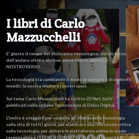
I libri di Carlo
Mazzucchelli
E' giunto il tempo del disincanto tecnologico, del distacco,
dell’andare oltre e altrove, verso l’Altro, dentro il
NOSTROVERSO.
La tecnologia sta cambiando il modo di pensare e di vedere il
mondo, la nostra mente e i nostri cuori.
Sul tema Carlo Mazzucchelli ha scritto 22 libri, tutti
pubblicati nella collana Tecnovisions di Delos Digital.
L'invito è a leggerli per scoprire gli effetti della tecnologia
sulla vita di tutti i giorni, per elaborare una riflessione critica
sulla tecnologia, per abitare le piattaforme online in modo
responsabile e (TECNO) CONSAPEVOLE, per riscoprire il