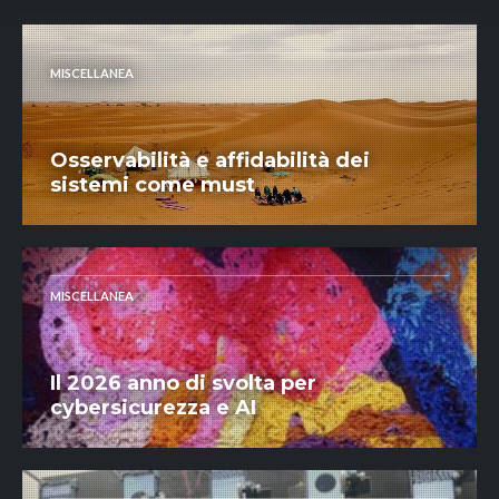
MISCELLANEA
Osservabilità e affidabilità dei
sistemi come must
MISCELLANEA
Il 2026 anno di svolta per
cybersicurezza e AI