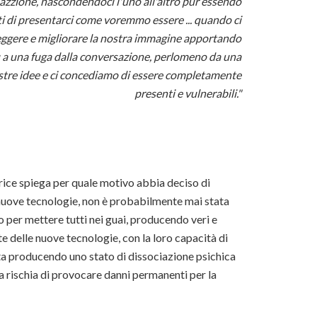
sazzione, nascondendoci l'uno all'altro pur essendo
ti di presentarci come voremmo essere ... quando ci
rreggere e migliorare la nostra immagine apportando
iù a una fuga dalla conversazione, perlomeno da una
ostre idee e ci concediamo di essere completamente
presenti e vulnerabili."
autrice spiega per quale motivo abbia deciso di
e nuove tecnologie, non è probabilmente mai stata
o per mettere tutti nei guai, producendo veri e
e delle nuove tecnologie, con la loro capacità di
, sta producendo uno stato di dissociazione psichica
za rischia di provocare danni permanenti per la