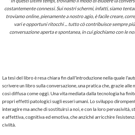
"In questi ultimi tempi, troviamo il modo di eludere la conver
costantemente connessi. Sui nostri schermi, infatti, siamo tenta
troviamo online, pienamente a nostro agio, è facile creare, co
vari e opportuni ritocchi ... tutto cò contribuisce sempre p
conversazione aperta e spontanea, in cui giochiamo con le n
La tesi del libro è resa chiara fin dall'introduzione nella quale l'
scrivere un libro sulla conversazione, una pratica che, grazie all
così diffusa come oggi. Una vita mediata dalla tecnologia ha finit
propri effetti patologici sugli esseri umani. Lo sviluppo dirompent
interagire ma anche di sostituirsi a noi, e con la loro pervasività
e affettiva, cognitiva ed emotiva, che anziché arricchire l’esisten
civiltà.