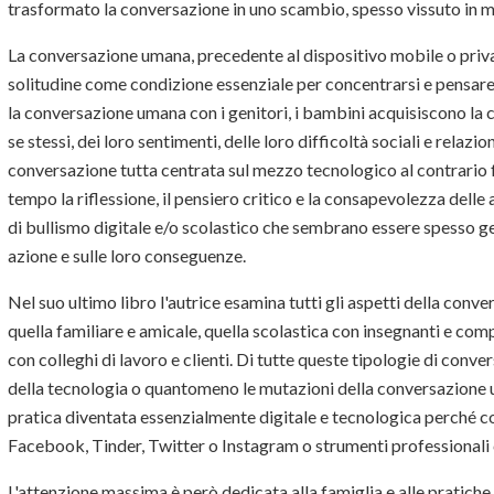
trasformato la conversazione in uno scambio, spesso vissuto in mo
La conversazione umana, precedente al dispositivo mobile o priv
solitudine come condizione essenziale per concentrarsi e pensare 
la conversazione umana con i genitori, i bambini acquisiscono la c
se stessi, dei loro sentimenti, delle loro difficoltà sociali e relazio
conversazione tutta centrata sul mezzo tecnologico al contrario
tempo la riflessione, il pensiero critico e la consapevolezza delle
di bullismo digitale e/o scolastico che sembrano essere spesso gen
azione e sulle loro conseguenze.
Nel suo ultimo libro l'autrice esamina tutti gli aspetti della conve
quella familiare e amicale, quella scolastica con insegnanti e compa
con colleghi di lavoro e clienti. Di tutte queste tipologie di conve
della tecnologia o quantomeno le mutazioni della conversazione 
pratica diventata essenzialmente digitale e tecnologica perché 
Facebook, Tinder, Twitter o Instagram o strumenti professional
L'attenzione massima è però dedicata alla famiglia e alle pratiche