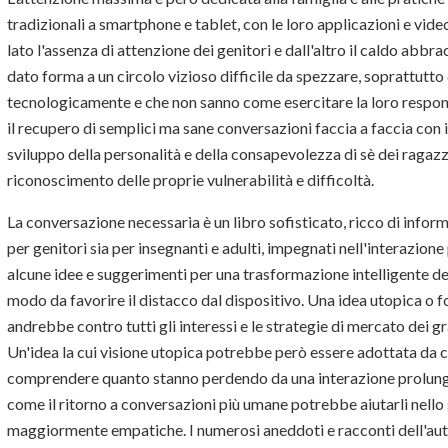
tradizionali a smartphone e tablet, con le loro applicazioni e vid
lato l'assenza di attenzione dei genitori e dall'altro il caldo abbr
dato forma a un circolo vizioso difficile da spezzare, soprattutto
tecnologicamente e che non sanno come esercitare la loro respons
il recupero di semplici ma sane conversazioni faccia a faccia con i lo
sviluppo della personalità e della consapevolezza di sè dei ragazzi,
riconoscimento delle proprie vulnerabilità e difficoltà.
La conversazione necessaria è un libro sofisticato, ricco di infor
per genitori sia per insegnanti e adulti, impegnati nell'interazio
alcune idee e suggerimenti per una trasformazione intelligente dell
modo da favorire il distacco dal dispositivo. Una idea utopica o 
andrebbe contro tutti gli interessi e le strategie di mercato dei g
Un'idea la cui visione utopica potrebbe però essere adottata da 
comprendere quanto stanno perdendo da una interazione prolunga
come il ritorno a conversazioni più umane potrebbe aiutarli nello 
maggiormente empatiche. I numerosi aneddoti e racconti dell'aut