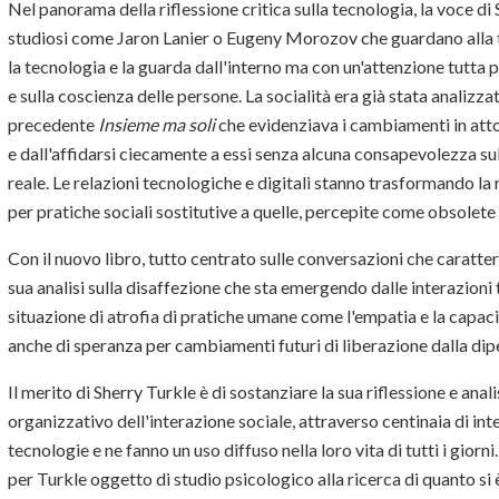
Nel panorama della riflessione critica sulla tecnologia, la voce di 
studiosi come Jaron Lanier o Eugeny Morozov che guardano alla t
la tecnologia e la guarda dall'interno ma con un'attenzione tutta par
e sulla coscienza delle persone. La socialità era già stata analizzat
precedente
Insieme ma soli
che evidenziava i cambiamenti in atto 
e dall'affidarsi ciecamente a essi senza alcuna consapevolezza sul
reale. Le relazioni tecnologiche e digitali stanno trasformando la r
per pratiche sociali sostitutive a quelle, percepite come obsolete 
Con il nuovo libro, tutto centrato sulle conversazioni che caratter
sua analisi sulla disaffezione che sta emergendo dalle interazioni 
situazione di atrofia di pratiche umane come l'empatia e la capacità
anche di speranza per cambiamenti futuri di liberazione dalla dip
Il merito di Sherry Turkle è di sostanziare la sua riflessione e ana
organizzativo dell'interazione sociale, attraverso centinaia di i
tecnologie e ne fanno un uso diffuso nella loro vita di tutti i gi
per Turkle oggetto di studio psicologico alla ricerca di quanto s