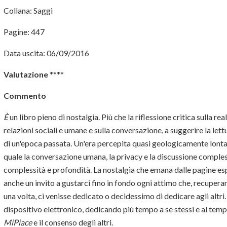
Collana: Saggi
Pagine: 447
Data uscita: 06/09/2016
Valutazione
****
Commento
È
un libro pieno di nostalgia. Più che la riflessione critica sulla rea
relazioni sociali e umane e sulla conversazione, a suggerire la lett
di un'epoca passata. Un'era percepita quasi geologicamente lonta
quale la conversazione umana, la privacy e la discussione comple
complessità e profondità. La nostalgia che emana dalle pagine e
anche un invito a gustarci fino in fondo ogni attimo che, recuperan
una volta, ci venisse dedicato o decidessimo di dedicare agli altri
dispositivo elettronico, dedicando più tempo a se stessi e al temp
MiPiace
e il consenso degli altri.