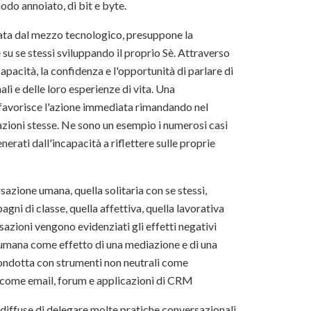
do annoiato, di bit e byte.
ata dal mezzo tecnologico, presuppone la
su se stessi sviluppando il proprio Sè. Attraverso
apacità, la confidenza e l'opportunità di parlare di
nali e delle loro esperienze di vita. Una
 favorisce l'azione immediata rimandando nel
 azioni stesse. Ne sono un esempio i numerosi casi
erati dall'incapacità a riflettere sulle proprie
rsazione umana, quella solitaria con se stessi,
gni di classe, quella affettiva, quella lavorativa
rsazioni vengono evidenziati gli effetti negativi
umana come effetto di una mediazione e di una
condotta con strumenti non neutrali come
i come email, forum e applicazioni di CRM
 diffuse di delegare molte pratiche conversazionali