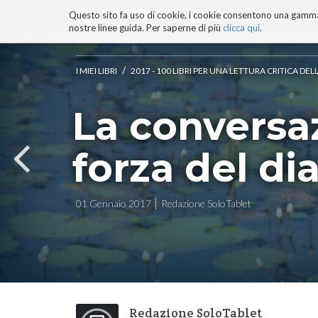
Questo sito fa uso di cookie, i cookie consentono una gamma di
BLOG
TECNOCONSAPEVOLEZZ
nostre linee guida. Per saperne di più
clicca qui
.
Salta
ai
contenuti.
/
I MIEI LIBRI
2017 - 100 LIBRI PER UNA LETTURA CRITICA D
|
Salta
La conversaz
alla
navigazione
forza del dia
01 Gennaio 2017
Redazione SoloTablet
Redazione SoloTablet