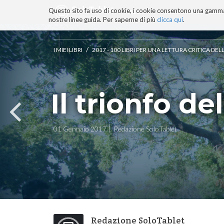
Questo sito fa uso di cookie, i cookie consentono una gamma di
BLOG
TECNOCONSAPEVOLEZZ
nostre linee guida. Per saperne di più
clicca qui
.
Salta
ai
contenuti.
/
I MIEI LIBRI
2017 - 100 LIBRI PER UNA LETTURA CRITICA D
|
Salta
alla
navigazione
Il trionfo de
01 Gennaio 2017
Redazione SoloTablet
Redazione SoloTablet