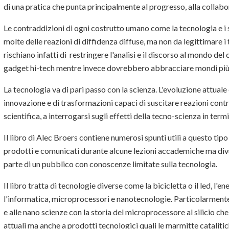
di una pratica che punta principalmente al progresso, alla collabo
Le contraddizioni di ogni costrutto umano come la tecnologia e i 
molte delle reazioni di diffidenza diffuse, ma non da legittimare i t
rischiano infatti di restringere l'analisi e il discorso al mondo de
gadget hi-tech mentre invece dovrebbero abbracciare mondi più 
La tecnologia va di pari passo con la scienza. L'evoluzione attuale
innovazione e di trasformazioni capaci di suscitare reazioni contr
scientifica, a interrogarsi sugli effetti della tecno-scienza in termin
Il libro di Alec Broers contiene numerosi spunti utili a questo tipo
prodotti e comunicati durante alcune lezioni accademiche ma divu
parte di un pubblico con conoscenze limitate sulla tecnologia.
Il libro tratta di tecnologie diverse come la bicicletta o il led, l'e
l'informatica, microprocessori e nanotecnologie. Particolarmente 
e alle nano scienze con la storia del microprocessore al silicio ch
attuali ma anche a prodotti tecnologici quali le marmitte cataliti