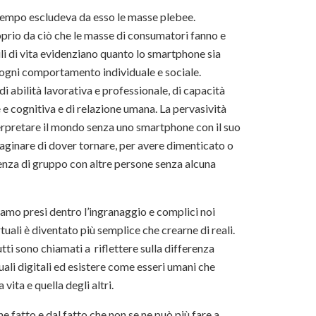
el tempo escludeva da esso le masse plebee.
oprio da ciò che le masse di consumatori fanno e
tili di vita evidenziano quanto lo smartphone sia
 ogni comportamento individuale e sociale.
 abilità lavorativa e professionale, di capacità
 e cognitiva e di relazione umana. La pervasività
terpretare il mondo senza uno smartphone con il suo
aginare di dover tornare, per avere dimenticato o
ienza di gruppo con altre persone senza alcuna
amo presi dentro l’ingranaggio e complici noi
tuali è diventato più semplice che crearne di reali.
ti sono chiamati a riflettere sulla differenza
tuali digitali ed esistere come esseri umani che
vita e quella degli altri.
e fatto e dal fatto che non se ne può più fare a