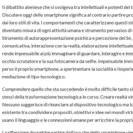
Il dibattito ateniese che si svolgeva tra intellettuali e potenti d
Discutere oggi dello smartphone significa al contrario partire pr
dai loro stili di vita. I comportamenti che caratterizzano questi s
diventato misura di ogni attività umana e strumento pervasivo di
Strumento di autorappresentazione psichica e percezione del Sé, di
comunicativa, interazione con la realtà, elaborazione intellettuale
rende impensabile ai più immaginare di guardare, interagire e in
occhio scrutatore e la sua fotocamera da selfie. Impensabile imm
perso il proprio smartphone, a sperimentare la socialità e l’esper
mediazione di tipo tecnologico.
Comprendere quello che sta succedendo è molto difficile tanto si
stessi della trasformazione tecnologica in corso. Creare realtà vir
Nessuno suggerisce di rinunciare al dispositivo tecnologico ma tut
esistente tra condividere propositi, obiettivi e idee nei mondi vir
usano il linguaggio e le connessioni umane per arricchire la propria 
La riflessione dovrebbe partire dall’uso che dello smartphone vien