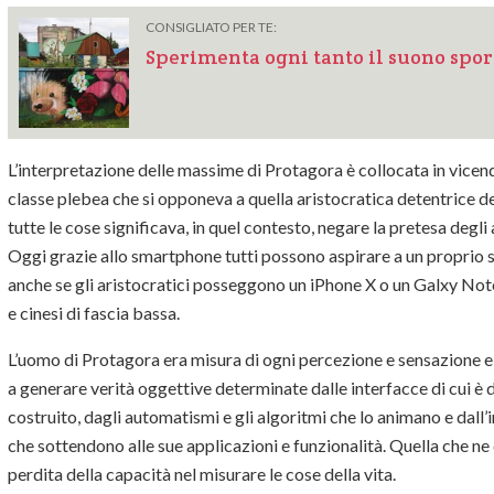
CONSIGLIATO PER TE:
Sperimenta ogni tanto il suono spor
L’interpretazione delle massime di Protagora è collocata in vicen
classe plebea che si opponeva a quella aristocratica detentrice d
tutte le cose significava, in quel contesto, negare la pretesa degli a
Oggi grazie allo smartphone tutti possono aspirare a un proprio 
anche se gli aristocratici posseggono un iPhone X o un Galxy Note 
e cinesi di fascia bassa.
L’uomo di Protagora era misura di ogni percezione e sensazione e
a generare verità oggettive determinate dalle interfacce di cui è 
costruito, dagli automatismi e gli algoritmi che lo animano e dall’i
che sottendono alle sue applicazioni e funzionalità. Quella che ne 
perdita della capacità nel misurare le cose della vita.