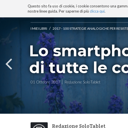
Questo sito fa uso di cookie, i cookie consentono una gamma di
BLOG
TECNOCONSAPEVOLEZZ
nostre linee guida. Per saperne di più
clicca qui
.
Salta
ai
contenuti.
/
I MIEI LIBRI
2017 - 100 STRATEGIE ANALOGICHE PER RESIST
|
Salta
Lo smartpho
alla
navigazione
di tutte le co
01 Ottobre 2017
Redazione SoloTablet
Redazione SoloTablet