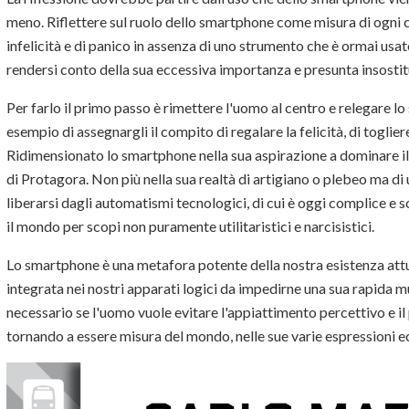
meno. Riflettere sul ruolo dello smartphone come misura di ogni co
infelicità e di panico in assenza di uno strumento che è ormai usat
rendersi conto della sua eccessiva importanza e presunta insostit
Per farlo il primo passo è rimettere l'uomo al centro e relegare 
esempio di assegnargli il compito di regalare la felicità, di toglier
Ridimensionato lo smartphone nella sua aspirazione a dominare il
di Protagora. Non più nella sua realtà di artigiano o plebeo ma di
liberarsi dagli automatismi tecnologici, di cui è oggi complice e 
il mondo per scopi non puramente utilitaristici e narcisistici.
Lo smartphone è una metafora potente della nostra esistenza attu
integrata nei nostri apparati logici da impedirne una sua rapida
necessario se l'uomo vuole evitare l'appiattimento percettivo e il
tornando a essere misura del mondo, nelle sue varie espressioni eco