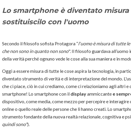
Lo smartphone è diventato misura di
sostituiscilo con l'uomo
Secondo il filosofo sofista Protagora “
l'uomo è misura di tutte le
che non sono in quanto non sono
". Il filosofo guardava all’uomo 
della verità perché ognuno vede le cose alla sua maniera e in modo
Oggi a essere misura di tutte le cose aspira la tecnologia, in part
diventato strumento di verità e di interpretazione del mondo. L'
che ci piace, ciò in cui crediamo, come ci relazioniamo agli altri 
smartphone! Lo smartphone con il
display
ammiccante
e sempr
dispositivo, come media, come mezzo per percepire e interagire con
online o quello reale delle persone che li hanno creati. Lo smartp
strumento fondante della nuova realtà relazionale, cognitiva e ps
quindi sono"
).