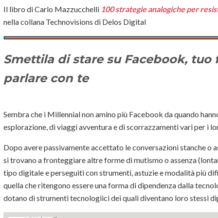
Il libro di Carlo Mazzucchelli
100 strategie analogiche per resist
nella collana Technovisions di Delos Digital
Smettila di stare su Facebook, tuo f
parlare con te
Sembra che i Millennial non amino più Facebook da quando hanno 
esplorazione, di viaggi avventura e di scorrazzamenti vari per i lo
Dopo avere passivamente accettato le conversazioni stanche o asse
si trovano a fronteggiare altre forme di mutismo o assenza (lonta
tipo digitale e perseguiti con strumenti, astuzie e modalità più di
quella che ritengono essere una forma di dipendenza dalla tecnolo
dotano di strumenti tecnologiici dei quali diventano loro stessi d