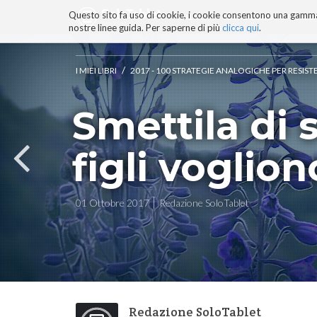
Questo sito fa uso di cookie, i cookie consentono una gamma di
BLOG
TECNOCONSAPEVOLEZZ
nostre linee guida. Per saperne di più
clicca qui
.
Salta
ai
contenuti.
/
I MIEI LIBRI
2017 - 100 STRATEGIE ANALOGICHE PER RESIST
|
Salta
Smettila di 
alla
navigazione
figli voglio
01 Ottobre 2017
Redazione SoloTablet
Redazione SoloTablet