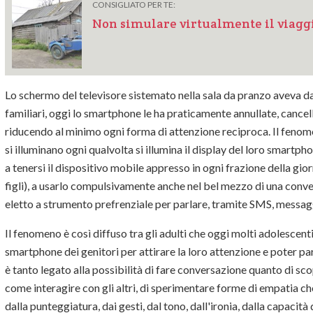
CONSIGLIATO PER TE:
Non simulare virtualmente il viaggio
Lo schermo del televisore sistemato nella sala da pranzo aveva da
familiari, oggi lo smartphone le ha praticamente annullate, cance
riducendo al minimo ogni forma di attenzione reciproca. Il fenomen
si illuminano ogni qualvolta si illumina il display del loro smartph
a tenersi il dispositivo mobile appresso in ogni frazione della gio
figli), a usarlo compulsivamente anche nel bel mezzo di una conve
eletto a strumento prefrenziale per parlare, tramite SMS, messag
Il fenomeno è così diffuso tra gli adulti che oggi molti adolescen
smartphone dei genitori per attirare la loro attenzione e poter par
è tanto legato alla possibilità di fare conversazione quanto di sco
come interagire con gli altri, di sperimentare forme di empatia c
dalla punteggiatura, dai gesti, dal tono, dall'ironia, dalla capacità