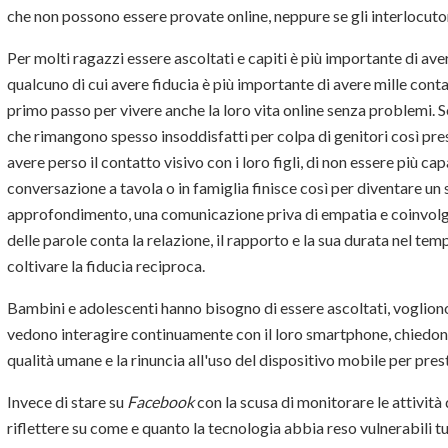
che non possono essere provate online, neppure se gli interlocutori
Per molti ragazzi essere ascoltati e capiti è più importante di av
qualcuno di cui avere fiducia è più importante di avere mille cont
primo passo per vivere anche la loro vita online senza problemi. S
che rimangono spesso insoddisfatti per colpa di genitori così presi
avere perso il contatto visivo con i loro figli, di non essere più cap
conversazione a tavola o in famiglia finisce così per diventare un
approfondimento, una comunicazione priva di empatia e coinvolgi
delle parole conta la relazione, il rapporto e la sua durata nel t
coltivare la fiducia reciproca.
Bambini e adolescenti hanno bisogno di essere ascoltati, vogliono 
vedono interagire continuamente con il loro smartphone, chiedono
qualità umane e la rinuncia all'uso del dispositivo mobile per pre
Invece di stare su
Facebook
con la scusa di monitorare le attività 
riflettere su come e quanto la tecnologia abbia reso vulnerabili t