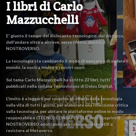
I libri di Carlo
Mazzucchelli
E' giunto il tempo del disincanto tecnologico, del distacco,
dell’andare oltre e altrove, verso l’Altro, dentro il
NOSTROVERSO.
La tecnologia sta cambiando il modo di pensare e di vedere il
mondo, la nostra mente e i nostri cuori.
Sul tema Carlo Mazzucchelli ha scritto 22 libri, tutti
pubblicati nella collana Tecnovisions di Delos Digital.
L'invito è a leggerli per scoprire gli effetti della tecnologia
sulla vita di tutti i giorni, per elaborare una riflessione critica
sulla tecnologia, per abitare le piattaforme online in modo
responsabile e (TECNO) CONSAPEVOLE, per riscoprire il
NOSTROVERSO adottando pratiche umaniste utili a
resistere al Metaverso.