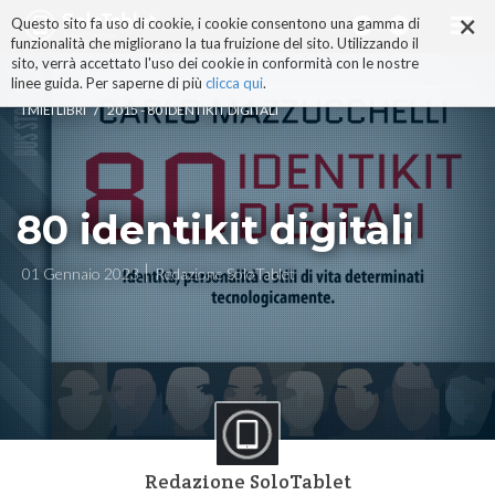
×
Salta
Questo sito fa uso di cookie, i cookie consentono una gamma di
ai
funzionalità che migliorano la tua fruizione del sito. Utilizzando il
contenuti.
sito, verrà accettato l'uso dei cookie in conformità con le nostre
|
linee guida. Per saperne di più
clicca qui
.
Salta
/
I MIEI LIBRI
2015 - 80 IDENTIKIT DIGITALI
alla
navigazione
80 identikit digitali
01 Gennaio 2023
Redazione SoloTablet
Redazione SoloTablet