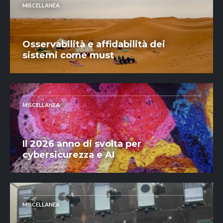
MISCELLANEA
Osservabilità e affidabilità dei
sistemi come must
MISCELLANEA
Il 2026 anno di svolta per
cybersicurezza e AI
MISCELLANEA