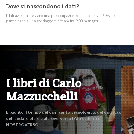
Dove si nascondono i dati?
I dati aziendali restano una preoccupazione critica: quasi il 60% dei
partecipanti a una sondaggio di Veeam tra 250 manager...
I libri di Carlo
Mazzucchelli
E' giunto il tempo del disincanto tecnologico, del distacco,
dell’andare oltre e altrove, verso l’Altro, dentro il
NOSTROVERSO.