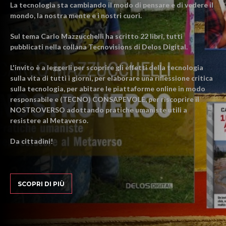
La tecnologia sta cambiando il modo di pensare e di vedere il
mondo, la nostra mente e i nostri cuori.
Sul tema Carlo Mazzucchelli ha scritto 22 libri, tutti
pubblicati nella collana Tecnovisions di Delos Digital.
L'invito è a leggerli per scoprire gli effetti della tecnologia
sulla vita di tutti i giorni, per elaborare una riflessione critica
sulla tecnologia, per abitare le piattaforme online in modo
responsabile e (TECNO) CONSAPEVOLE, per riscoprire il
NOSTROVERSO adottando pratiche umaniste utili a
resistere al Metaverso.
Da cittadini!
SCOPRI DI PIÙ