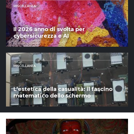
MISCELLANEA
Il 2026 anno di svolta per
cybersicurezza e AI
MISCELLANEA
L’estetica della casualità: il fascino
matematico dello schermo