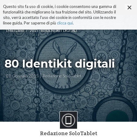
×
Salta
Questo sito fa uso di cookie, i cookie consentono una gamma di
ai
funzionalità che migliorano la tua fruizione del sito. Utilizzando il
contenuti.
sito, verrà accettato l'uso dei cookie in conformità con le nostre
|
linee guida. Per saperne di più
clicca qui
.
Salta
/
I MIEI LIBRI
2015 - 80 IDENTIKIT DIGITALI
alla
navigazione
80 Identikit digitali
01 Gennaio 2015
Redazione SoloTablet
Redazione SoloTablet