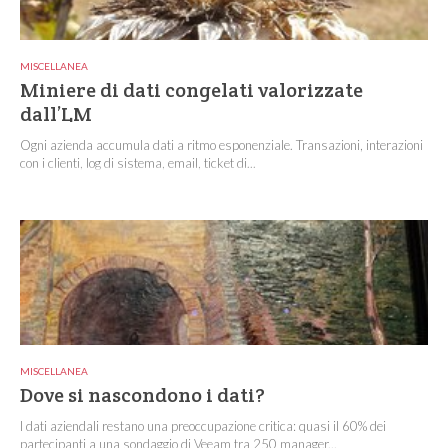
MISCELLANEA
Miniere di dati congelati valorizzate
dall’LM
Ogni azienda accumula dati a ritmo esponenziale. Transazioni, interazioni
con i clienti, log di sistema, email, ticket di...
MISCELLANEA
Dove si nascondono i dati?
I dati aziendali restano una preoccupazione critica: quasi il 60% dei
partecipanti a una sondaggio di Veeam tra 250 manager...