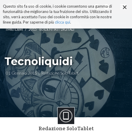
×
Salta
Questo sito fa uso di cookie, i cookie consentono una gamma di
ai
funzionalità che migliorano la tua fruizione del sito. Utilizzando il
contenuti.
sito, verrà accettato l'uso dei cookie in conformità con le nostre
|
linee guida. Per saperne di più
clicca qui
.
Salta
/
I MIEI LIBRI
2015 - 80 IDENTIKIT DIGITALI
alla
navigazione
Tecnoliquidi
01 Gennaio 2015
Redazione SoloTablet
Redazione SoloTablet