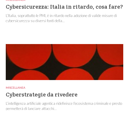
Cybersicurezza: Italia in ritardo, cosa fare?
L’Italia, soprattutto le PMI, è in ritardo nella adozione di valide misure di
cybersicurezza su diversi fonti della...
MISCELLANEA
Cyberstrategie da rivedere
L’intelligenza artificiale agentica ridefinisce l’ecosistema criminale e presto
permetterà di lanciare attacchi...