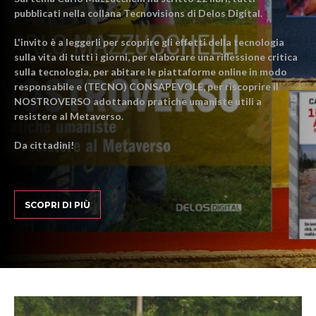
pubblicati nella collana Tecnovisions di Delos Digital.
L'invito è a leggerli per scoprire gli effetti della tecnologia
sulla vita di tutti i giorni, per elaborare una riflessione critica
sulla tecnologia, per abitare le piattaforme online in modo
responsabile e (TECNO) CONSAPEVOLE, per riscoprire il
NOSTROVERSO adottando pratiche umaniste utili a
resistere al Metaverso.
Da cittadini!
SCOPRI DI PIÙ