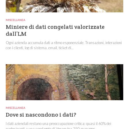
MISCELLANEA
Miniere di dati congelati valorizzate
dall’LM
Ogni azienda accumula dati a ritmo esponenziale. Transazioni, interazioni
con i clienti, log di sistema, email, ticket di...
MISCELLANEA
Dove si nascondono i dati?
I dati aziendali restano una preoccupazione critica: quasi il 60% dei
partecipanti a una sondaggio di Veeam tra 250 manager...