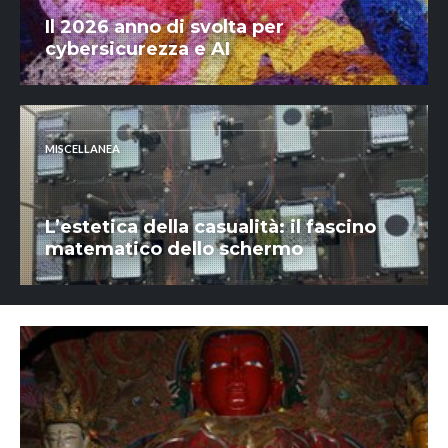
Il 2026 anno di svolta per
cybersicurezza e AI
MISCELLANEA
L’estetica della casualità: il fascino
matematico dello schermo