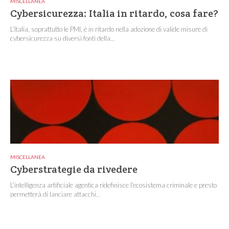
MISCELLANEA
Cybersicurezza: Italia in ritardo, cosa fare?
L’Italia, soprattutto le PMI, è in ritardo nella adozione di valide misure di
cybersicurezza su diversi fonti della...
MISCELLANEA
Cyberstrategie da rivedere
L’intelligenza artificiale agentica ridefinisce l’ecosistema criminale e presto
permetterà di lanciare attacchi...