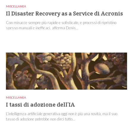
MISCELLANEA
Il Disaster Recovery as a Service di Acronis
Con minacce sempre più rapide e sofisticate, e processi di ripristino
spesso manuali e inefficaci, afferma Denis...
MISCELLANEA
I tassi di adozione dell’IA
L’intelligenza artificiale generativa oggi non è più una novità, ma il suo
tasso di adozione potrebbe non dirci tutto...