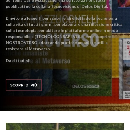
Sul tema Carlo Mazzucchelli ha scritto 22 libri, tutti
pubblicati nella collana Tecnovisions di Delos Digital.
L'invito è a leggerli per scoprire gli effetti della tecnologia
sulla vita di tutti i giorni, per elaborare una riflessione critica
sulla tecnologia, per abitare le piattaforme online in modo
responsabile e (TECNO) CONSAPEVOLE, per riscoprire il
NOSTROVERSO adottando pratiche umaniste utili a
resistere al Metaverso.
Da cittadini!
SCOPRI DI PIÙ