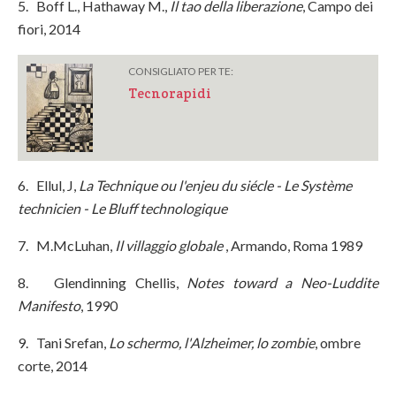
5. Boff L., Hathaway M.,
Il tao della liberazione
, Campo dei
fiori, 2014
CONSIGLIATO PER TE:
Tecnorapidi
6. Ellul, J,
La Technique ou l'enjeu du siécle - Le Système
technicien - Le Bluff technologique
7. M.McLuhan,
Il villaggio globale
, Armando, Roma 1989
8. Glendinning Chellis,
Notes toward a Neo-Luddite
Manifesto
, 1990
9. Tani Srefan,
Lo schermo, l'Alzheimer, lo zombie
, ombre
corte, 2014