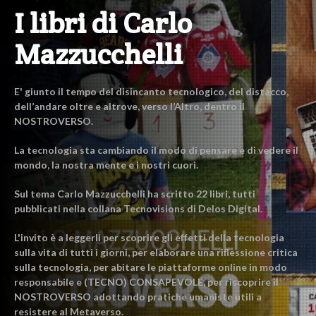
I libri di Carlo
Mazzucchelli
E' giunto il tempo del disincanto tecnologico, del distacco,
dell’andare oltre e altrove, verso l’Altro, dentro il
NOSTROVERSO.
La tecnologia sta cambiando il modo di pensare e di vedere il
mondo, la nostra mente e i nostri cuori.
Sul tema Carlo Mazzucchelli ha scritto 22 libri, tutti
pubblicati nella collana Tecnovisions di Delos Digital.
L'invito è a leggerli per scoprire gli effetti della tecnologia
sulla vita di tutti i giorni, per elaborare una riflessione critica
sulla tecnologia, per abitare le piattaforme online in modo
responsabile e (TECNO) CONSAPEVOLE, per riscoprire il
NOSTROVERSO adottando pratiche umaniste utili a
resistere al Metaverso.