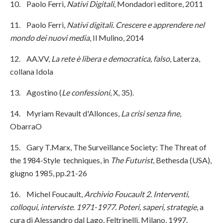
10. Paolo Ferri,
Nativi Digitali
, Mondadori editore, 2011
11. Paolo Ferri,
Nativi digitali. Crescere e apprendere nel
mondo dei nuovi media
, Il Mulino, 2014
12. AA.VV,
La rete è libera e democratica, falso
, Laterza,
collana Idola
13. Agostino (
Le confessioni
, X, 35).
14. Myriam Revault d'Allonces,
La crisi senza fine
,
ObarraO
15. Gary T.Marx, The Surveillance Society: The Threat of
the 1984-Style techniques, in
The Futurist
, Bethesda (USA),
giugno 1985, pp.21-26
16. Michel Foucault,
Archivio Foucault 2. Interventi,
colloqui, interviste. 1971-1977. Poteri, saperi, strategie
, a
cura di Alessandro dal Lago, Feltrinelli, Milano, 1997.