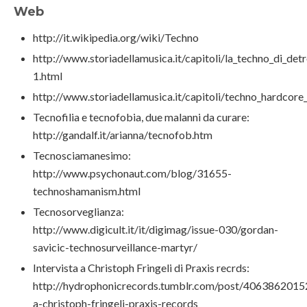
Web
http://it.wikipedia.org/wiki/Techno
http://www.storiadellamusica.it/capitoli/la_techno_di_detr
1.html
http://www.storiadellamusica.it/capitoli/techno_hardcor
Tecnofilia e tecnofobia, due malanni da curare:
http://gandalf.it/arianna/tecnofob.htm
Tecnosciamanesimo:
http://www.psychonaut.com/blog/31655-
technoshamanism.html
Tecnosorveglianza:
http://www.digicult.it/it/digimag/issue-030/gordan-
savicic-technosurveillance-martyr/
Intervista a Christoph Fringeli di Praxis recrds:
http://hydrophonicrecords.tumblr.com/post/40638620152
a-christoph-fringeli-praxis-records