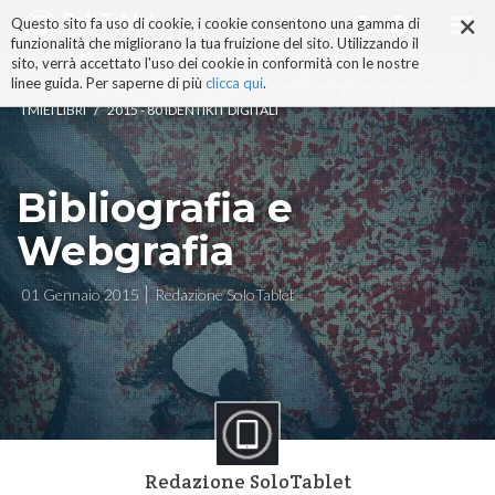
×
Salta
Questo sito fa uso di cookie, i cookie consentono una gamma di
ai
funzionalità che migliorano la tua fruizione del sito. Utilizzando il
contenuti.
sito, verrà accettato l'uso dei cookie in conformità con le nostre
|
linee guida. Per saperne di più
clicca qui
.
Salta
/
I MIEI LIBRI
2015 - 80 IDENTIKIT DIGITALI
alla
navigazione
Bibliografia e
Webgrafia
01 Gennaio 2015
Redazione SoloTablet
Redazione SoloTablet