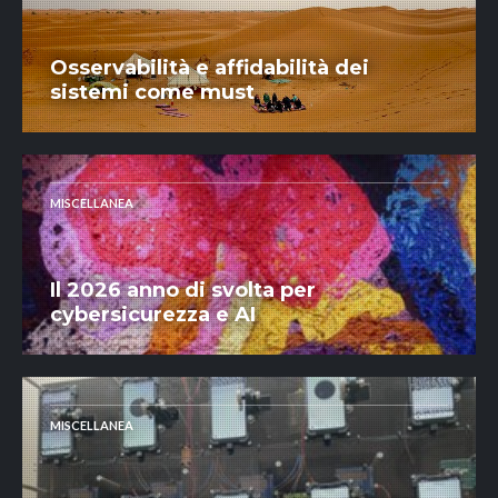
Osservabilità e affidabilità dei
sistemi come must
MISCELLANEA
Il 2026 anno di svolta per
cybersicurezza e AI
MISCELLANEA