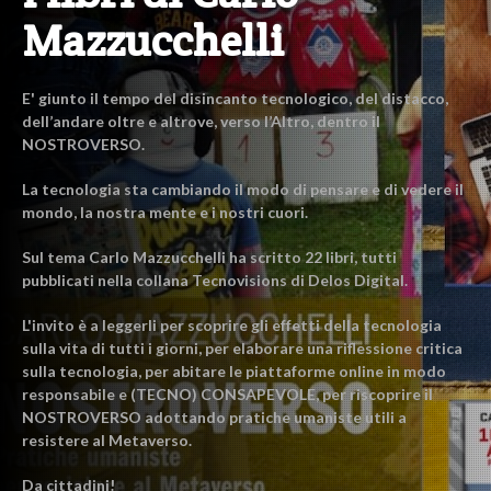
Mazzucchelli
E' giunto il tempo del disincanto tecnologico, del distacco,
dell’andare oltre e altrove, verso l’Altro, dentro il
NOSTROVERSO.
La tecnologia sta cambiando il modo di pensare e di vedere il
mondo, la nostra mente e i nostri cuori.
Sul tema Carlo Mazzucchelli ha scritto 22 libri, tutti
pubblicati nella collana Tecnovisions di Delos Digital.
L'invito è a leggerli per scoprire gli effetti della tecnologia
sulla vita di tutti i giorni, per elaborare una riflessione critica
sulla tecnologia, per abitare le piattaforme online in modo
responsabile e (TECNO) CONSAPEVOLE, per riscoprire il
NOSTROVERSO adottando pratiche umaniste utili a
resistere al Metaverso.
Da cittadini!