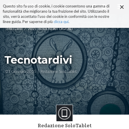
×
Salta
Questo sito fa uso di cookie, i cookie consentono una gamma di
ai
funzionalità che migliorano la tua fruizione del sito. Utilizzando il
contenuti.
sito, verrà accettato l'uso dei cookie in conformità con le nostre
|
linee guida. Per saperne di più
clicca qui
.
Salta
/
I MIEI LIBRI
2015 - 80 IDENTIKIT DIGITALI
alla
navigazione
Tecnotardivi
01 Gennaio 2015
Redazione SoloTablet
Redazione SoloTablet