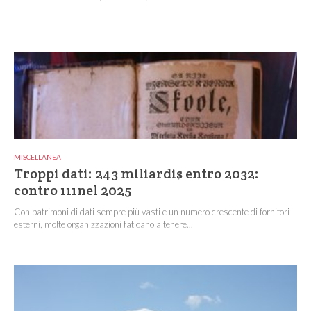
MISCELLANEA
Troppi dati: 243 miliardi$ entro 2032:
contro 111nel 2025
Con patrimoni di dati sempre più vasti e un numero crescente di fornitori
esterni, molte organizzazioni faticano a tenere...