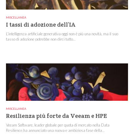
MISCELLANEA
I tassi di adozione dell’IA
L’intelligenza artificiale generativa oggi non è più una novità, ma il suo
tasso di adozione potrebbe non dirci tutto...
MISCELLANEA
Resilienza più forte da Veeam e HPE
Veeam Software, leader globale per quota di mercato nella Data
Resilience,ha annunciato una nuova e ambiziosa fase della...