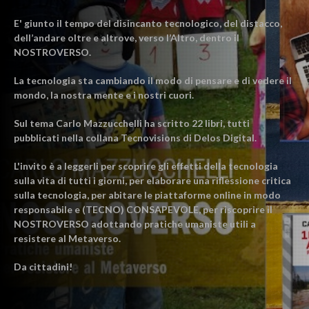
E' giunto il tempo del disincanto tecnologico, del distacco,
dell’andare oltre e altrove, verso l’Altro, dentro il
NOSTROVERSO.
La tecnologia sta cambiando il modo di pensare e di vedere il
mondo, la nostra mente e i nostri cuori.
Sul tema Carlo Mazzucchelli ha scritto 22 libri, tutti
pubblicati nella collana Tecnovisions di Delos Digital.
L'invito è a leggerli per scoprire gli effetti della tecnologia
sulla vita di tutti i giorni, per elaborare una riflessione critica
sulla tecnologia, per abitare le piattaforme online in modo
responsabile e (TECNO) CONSAPEVOLE, per riscoprire il
NOSTROVERSO adottando pratiche umaniste utili a
resistere al Metaverso.
Da cittadini!