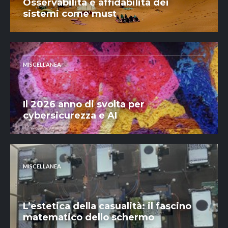
Osservabilità e affidabilità dei
sistemi come must
MISCELLANEA
Il 2026 anno di svolta per
cybersicurezza e AI
MISCELLANEA
L’estetica della casualità: il fascino
matematico dello schermo