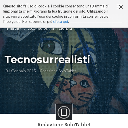
×
Salta
Questo sito fa uso di cookie, i cookie consentono una gamma di
ai
funzionalità che migliorano la tua fruizione del sito. Utilizzando il
contenuti.
sito, verrà accettato l'uso dei cookie in conformità con le nostre
|
linee guida. Per saperne di più
clicca qui
.
Salta
/
I MIEI LIBRI
2015 - 80 IDENTIKIT DIGITALI
alla
navigazione
Tecnosurrealisti
01 Gennaio 2015
Redazione SoloTablet
Redazione SoloTablet