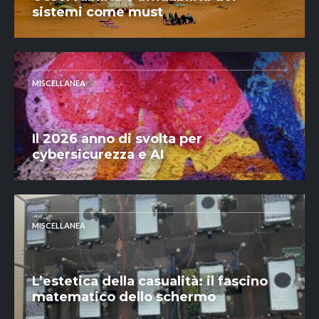
sistemi come must
MISCELLANEA
Il 2026 anno di svolta per
cybersicurezza e AI
MISCELLANEA
L’estetica della casualità: il fascino
matematico dello schermo