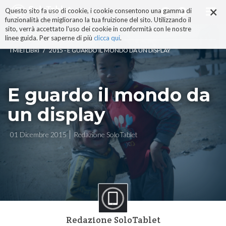
×
Salta
Questo sito fa uso di cookie, i cookie consentono una gamma di
ai
funzionalità che migliorano la tua fruizione del sito. Utilizzando il
contenuti.
sito, verrà accettato l'uso dei cookie in conformità con le nostre
|
linee guida. Per saperne di più
clicca qui
.
Salta
/
I MIEI LIBRI
2015 - E GUARDO IL MONDO DA UN DISPLAY
alla
navigazione
E guardo il mondo da
un display
01 Dicembre 2015
Redazione SoloTablet
Redazione SoloTablet