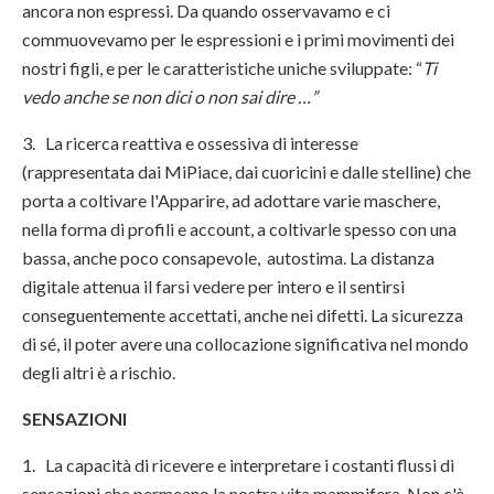
ancora non espressi. Da quando osservavamo e ci
commuovevamo per le espressioni e i primi movimenti dei
nostri figli, e per le caratteristiche uniche sviluppate: “
Ti
vedo anche se non dici o non sai dire …”
3. La ricerca reattiva e ossessiva di interesse
(rappresentata dai MiPiace, dai cuoricini e dalle stelline) che
porta a coltivare l'Apparire, ad adottare varie maschere,
nella forma di profili e account, a coltivarle spesso con una
bassa, anche poco consapevole, autostima. La distanza
digitale attenua il farsi vedere per intero e il sentirsi
conseguentemente accettati, anche nei difetti. La sicurezza
di sé, il poter avere una collocazione significativa nel mondo
degli altri è a rischio.
SENSAZIONI
1. La capacità di ricevere e interpretare i costanti flussi di
sensazioni che permeano la nostra vita mammifera. Non c'è