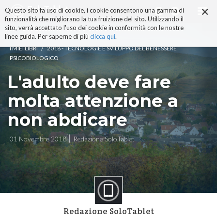
×
Salta
Questo sito fa uso di cookie, i cookie consentono una gamma di
ai
funzionalità che migliorano la tua fruizione del sito. Utilizzando il
contenuti.
sito, verrà accettato l'uso dei cookie in conformità con le nostre
|
linee guida. Per saperne di più
clicca qui
.
Salta
/
I MIEI LIBRI
2018 - TECNOLOGIE E SVILUPPO DEL BENESSERE
alla
PSICOBIOLOGICO
navigazione
L'adulto deve fare
molta attenzione a
non abdicare
01 Novembre 2018
Redazione SoloTablet
Redazione SoloTablet