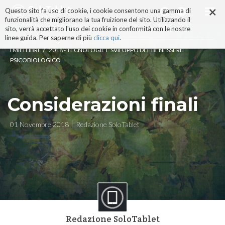
×
Salta
Questo sito fa uso di cookie, i cookie consentono una gamma di
ai
funzionalità che migliorano la tua fruizione del sito. Utilizzando il
contenuti.
sito, verrà accettato l'uso dei cookie in conformità con le nostre
|
linee guida. Per saperne di più
clicca qui
.
Salta
/
I MIEI LIBRI
2018 - TECNOLOGIE E SVILUPPO DEL BENESSERE
alla
PSICOBIOLOGICO
navigazione
Considerazioni finali
01 Novembre 2018
Redazione SoloTablet
Redazione SoloTablet