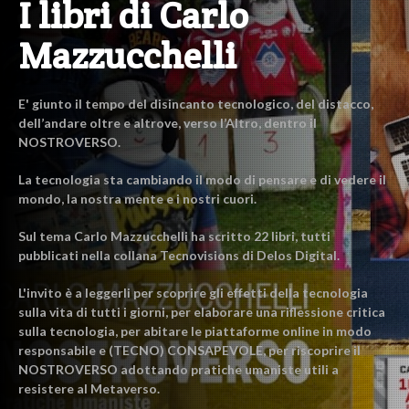
I libri di Carlo
Mazzucchelli
E' giunto il tempo del disincanto tecnologico, del distacco,
dell’andare oltre e altrove, verso l’Altro, dentro il
NOSTROVERSO.
La tecnologia sta cambiando il modo di pensare e di vedere il
mondo, la nostra mente e i nostri cuori.
Sul tema Carlo Mazzucchelli ha scritto 22 libri, tutti
pubblicati nella collana Tecnovisions di Delos Digital.
L'invito è a leggerli per scoprire gli effetti della tecnologia
sulla vita di tutti i giorni, per elaborare una riflessione critica
sulla tecnologia, per abitare le piattaforme online in modo
responsabile e (TECNO) CONSAPEVOLE, per riscoprire il
NOSTROVERSO adottando pratiche umaniste utili a
resistere al Metaverso.