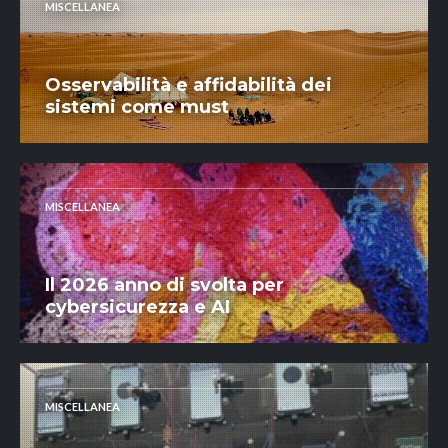
MISCELLANEA
Osservabilità e affidabilità dei
sistemi come must
MISCELLANEA
Il 2026 anno di svolta per
cybersicurezza e AI
MISCELLANEA