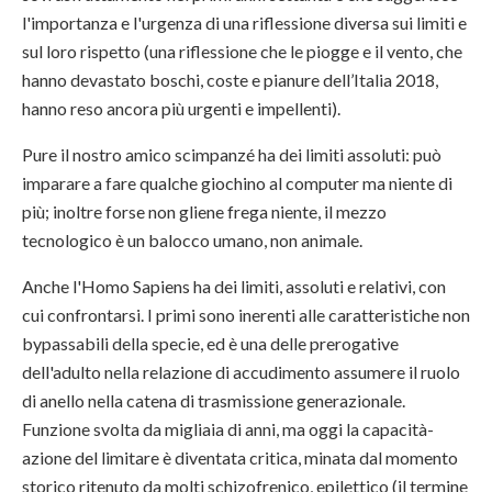
l'importanza e l'urgenza di una riflessione diversa sui limiti e
sul loro rispetto (una riflessione che le piogge e il vento, che
hanno devastato boschi, coste e pianure dell’Italia 2018,
hanno reso ancora più urgenti e impellenti).
Pure il nostro amico scimpanzé ha dei limiti assoluti: può
imparare a fare qualche giochino al computer ma niente di
più; inoltre forse non gliene frega niente, il mezzo
tecnologico è un balocco umano, non animale.
Anche l'Homo Sapiens ha dei limiti, assoluti e relativi, con
cui confrontarsi. I primi sono inerenti alle caratteristiche non
bypassabili della specie, ed è una delle prerogative
dell'adulto nella relazione di accudimento assumere il ruolo
di anello nella catena di trasmissione generazionale.
Funzione svolta da migliaia di anni, ma oggi la capacità-
azione del limitare è diventata critica, minata dal momento
storico ritenuto da molti schizofrenico, epilettico (il termine