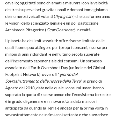
cavallo; oggi tutti sono chiamati a misurarsi con la velocità
dei treni superveloci gravitazionali e domani immaginiamo
dei numerosi veicoli volanti (
flying cars
) che trasformeranno
le visioni dello scienziato geniale e un po' pasticcione
Archimede Pitagorico (
Gear Gearloose
) in realtà.
Il pianeta ha dei limiti assoluti: offre risorse limitate dalle
quali l'uomo può attingere per i propri consumi, risorse per
milioni di anni ridondanti e nell'ultimo secolo superate
dall'incremento esponenziale dei consumi. Un sorpasso
associato dall'Earth Overshoot Day (un indice del Global
Footprint Network), ovvero il “
giorno del
Sovrasfruttamento delle risorse della Terra
”, al primo di
Agosto del 2018, data nella quale i consumi umani hanno
superato la quota di risorse annue che l'ecosistema terrestre
è in grado di generare e rinnovare. Una data mai così
anticipata da quando la Terra è andata per la prima volta in
sovrasfruttamento nei primi anni settanta e che suggerisce