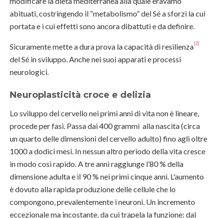
modificare la dieta mediterranea alla quale eravamo
abituati, costringendo il “metabolismo” del Sé a sforzi la cui
portata e i cui effetti sono ancora dibattuti e da definire.
[2]
Sicuramente mette a dura prova la capacità di resilienza
del Sé in sviluppo. Anche nei suoi apparati e processi
neurologici.
Neuroplasticità croce e delizia
Lo sviluppo del cervello nei primi anni di vita non è lineare,
procede per fasi. Passa dai 400 grammi alla nascita (circa
un quarto delle dimensioni del cervello adulto) fino agli oltre
1000 a dodici mesi. In nessun altro periodo della vita cresce
in modo così rapido. A tre anni raggiunge l’80 % della
dimensione adulta e il 90 % nei primi cinque anni. L'aumento
è dovuto alla rapida produzione delle cellule che lo
compongono, prevalentemente i neuroni
.
Un incremento
eccezionale ma incostante, da cui trapela la funzione: dal