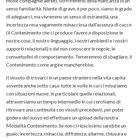
molte compagnie aeree), soffriremmo della mancanza di un
senso familiarità. Niente di grave, è per poco, siamo in grado
di adeguarci, ma vivremmo un senso di estraneità, una
incertezza resa vagamente minacciosa dall'assenza di cucce
(il Contenimento che ci produce l'avere a disposizione le
nostre cose, il nostro linguaggio, i nostri ambienti e i nostri
supporti relazionali) e dal non conoscere le regole, le
consuetudini di comportamento. Temeremmo di sbagliare, il
Contenimento come argine mancherebbe.
Il vissuto di trovarci in un paese straniero nella vita capita
sovente anche sotto casa: tutte le volte in cui ci misuriamo
con situazioni nuove, in particolare quelle relazionali,
attraversiamo un tempo intermedio in cui cerchiamo di
ritrovare una continuità con vissuti precedenti, per poter
godere del nuovo ed effettuare un upload della nostra
Modalità Contenimento. Se non ci riuscissimo sarebbe un
guaio: incertezza, minaccia, diffidenza, allarme, chiusura e