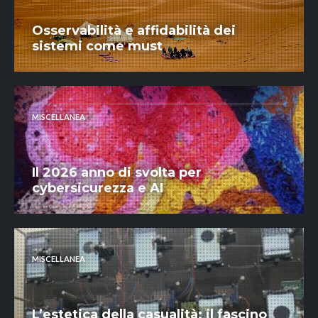
Osservabilità e affidabilità dei
sistemi come must
MISCELLANEA
Il 2026 anno di svolta per
cybersicurezza e AI
MISCELLANEA
L’estetica della casualità: il fascino