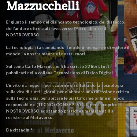
Mazzucchelli
E' giunto il tempo del disincanto tecnologico, del distacco,
dell’andare oltre e altrove, verso l’Altro, dentro il
NOSTROVERSO.
La tecnologia sta cambiando il modo di pensare e di vedere il
mondo, la nostra mente e i nostri cuori.
Sul tema Carlo Mazzucchelli ha scritto 22 libri, tutti
pubblicati nella collana Tecnovisions di Delos Digital.
L'invito è a leggerli per scoprire gli effetti della tecnologia
sulla vita di tutti i giorni, per elaborare una riflessione critica
sulla tecnologia, per abitare le piattaforme online in modo
responsabile e (TECNO) CONSAPEVOLE, per riscoprire il
NOSTROVERSO adottando pratiche umaniste utili a
resistere al Metaverso.
Da cittadini!