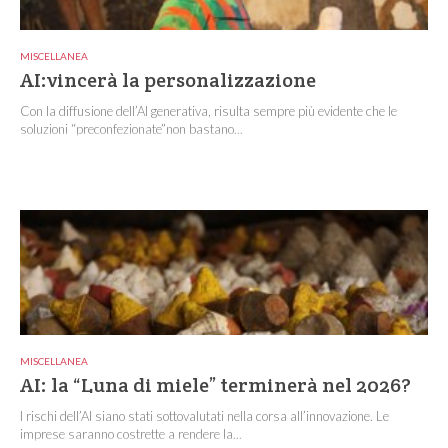
MISCELLANEA
AI:vincerà la personalizzazione
Con la diffusione dell’AI generativa, risulta sempre più evidente che le
soluzioni “preconfezionate”non bastano...
MISCELLANEA
AI: la “Luna di miele” terminerà nel 2026?
I rischi dell’AI siano stati sottovalutati nella corsa all’innovazione. Le
imprese saranno costrette a rendere la...