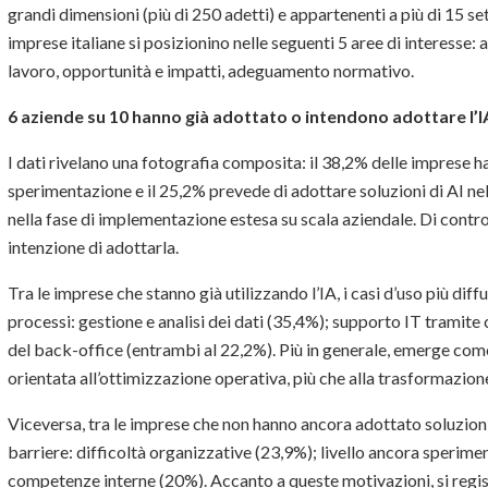
grandi dimensioni (più di 250 adetti) e appartenenti a più di 15 se
imprese italiane si posizionino nelle seguenti 5 aree di interesse:
lavoro, opportunità e impatti, adeguamento normativo.
6 aziende su 10 hanno già adottato o intendono adottare l’I
I dati rivelano una fotografia composita: il 38,2% delle imprese 
sperimentazione e il 25,2% prevede di adottare soluzioni di AI nel 
nella fase di implementazione estesa su scala aziendale. Di contro
intenzione di adottarla.
Tra le imprese che stanno già utilizzando l’IA, i casi d’uso più diff
processi: gestione e analisi dei dati (35,4%); supporto IT tramite
del back-office (entrambi al 22,2%). Più in generale, emerge com
orientata all’ottimizzazione operativa, più che alla trasformazion
Viceversa, tra le imprese che non hanno ancora adottato soluzioni 
barriere: difficoltà organizzative (23,9%); livello ancora sperim
competenze interne (20%). Accanto a queste motivazioni, si registr