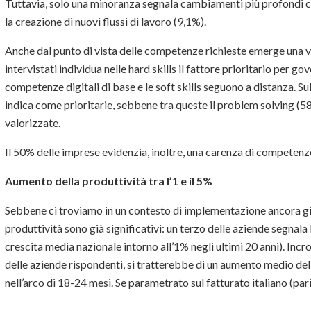
Tuttavia, solo una minoranza segnala cambiamenti più profondi co
la creazione di nuovi flussi di lavoro (9,1%).
Anche dal punto di vista delle competenze richieste emerge una v
intervistati individua nelle hard skills il fattore prioritario per gov
competenze digitali di base e le soft skills seguono a distanza. Sul 
indica come prioritarie, sebbene tra queste il problem solving (5
valorizzate.
Il 50% delle imprese evidenzia, inoltre, una carenza di competenz
Aumento della produttività tra l’1 e il 5%
Sebbene ci troviamo in un contesto di implementazione ancora gio
produttività sono già significativi: un terzo delle aziende segnala 
crescita media nazionale intorno all’1% negli ultimi 20 anni). Incro
delle aziende rispondenti, si tratterebbe di un aumento medio del
nell’arco di 18-24 mesi. Se parametrato sul fatturato italiano (pari 