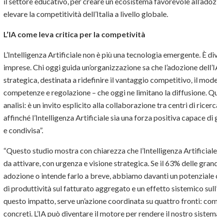
il settore educativo, per creare un ecosistema favorevole all’adoz
elevare la competitività dell’Italia a livello globale.
L’IA come leva critica per la competività
L’Intelligenza Artificiale non è più una tecnologia emergente. È div
imprese. Chi oggi guida un’organizzazione sa che l’adozione dell’
strategica, destinata a ridefinire il vantaggio competitivo, il mode
competenze e regolazione – che oggi ne limitano la diffusione. Q
analisi: è un invito esplicito alla collaborazione tra centri di ricerc
affinché l’Intelligenza Artificiale sia una forza positiva capace d
e condivisa”.
“Questo studio mostra con chiarezza che l’Intelligenza Artificiale
da attivare, con urgenza e visione strategica. Se il 63% delle grand
adozione o intende farlo a breve, abbiamo davanti un potenziale c
di produttività sul fatturato aggregato e un effetto sistemico sull
questo impatto, serve un’azione coordinata su quattro fronti: com
concreti. L’IA può diventare il motore per rendere il nostro siste