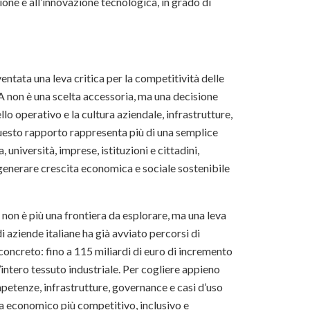
ione e all’innovazione tecnologica, in grado di
entata una leva critica per la competitività delle
IA non è una scelta accessoria, ma una decisione
llo operativo e la cultura aziendale, infrastrutture,
uesto rapporto rappresenta più di una semplice
a, università, imprese, istituzioni e cittadini,
i generare crescita economica e sociale sostenibile
 non è più una frontiera da esplorare, ma una leva
i aziende italiane ha già avviato percorsi di
oncreto: fino a 115 miliardi di euro di incremento
’intero tessuto industriale. Per cogliere appieno
petenze, infrastrutture, governance e casi d’uso
ma economico più competitivo, inclusivo e