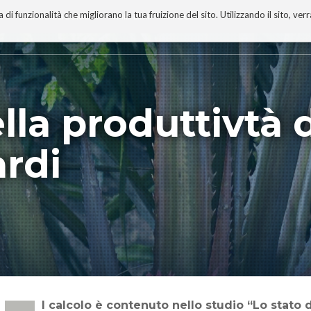
 funzionalità che migliorano la tua fruizione del sito. Utilizzando il sito, ver
A
TECNOBIBLIOGRAFIA
I MIEI LIBRI
PROGETTO
lla produttivtà 
ardi