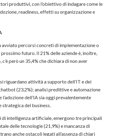
ttori produttivi, con l’obiettivo di indagare come le
 adozione, readiness, effetti su organizzazione e
A
ha avviato percorsi concreti di implementazione o
prossimo futuro. Il 21% delle aziende è, inoltre,
, c’è però un 35,4% che dichiara di non aver
usi riguardano attività a supporto dell’IT e dei
 chatbot (23,2%); analisi predittive e automazione
e l’adozione dell’IA sia oggi prevalentemente
e strategica del business.
di intelligenza artificiale, emergono tre principali
entale delle tecnologie (21,9%) e mancanza di
ano anche ostacoli legati all’assenza di chiari