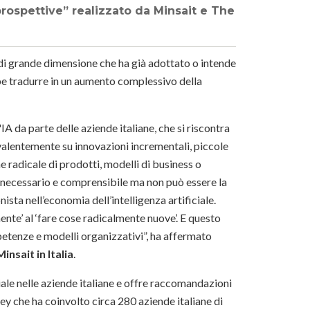
prospettive” realizzato da Minsait e The
e di grande dimensione che ha già adottato o intende
be tradurre in un aumento complessivo della
IA da parte delle aziende italiane, che si riscontra
valentemente su innovazioni incrementali, piccole
 radicale di prodotti, modelli di business o
è necessario e comprensibile ma non può essere la
sta nell’economia dell’intelligenza artificiale.
ente’ al ‘fare cose radicalmente nuove’. E questo
mpetenze e modelli organizzativi”, ha affermato
nsait in Italia
.
iciale nelle aziende italiane e offre raccomandazioni
ey che ha coinvolto circa 280 aziende italiane di