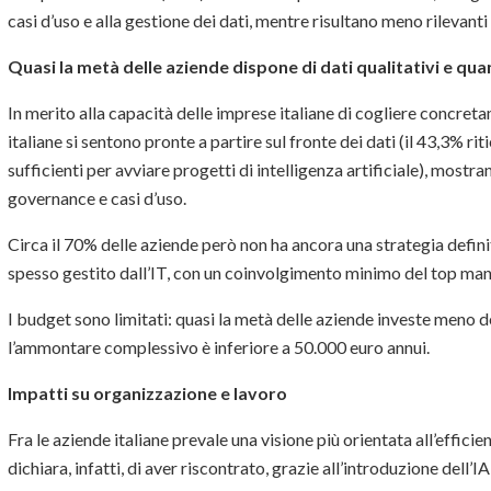
casi d’uso e alla gestione dei dati, mentre risultano meno rilevanti g
Quasi la metà delle aziende dispone di dati qualitativi e quan
In merito alla capacità delle imprese italiane di cogliere concreta
italiane si sentono pronte a partire sul fronte dei dati (il 43,3% riti
sufficienti per avviare progetti di intelligenza artificiale), most
governance e casi d’uso.
Circa il 70% delle aziende però non ha ancora una strategia definita 
spesso gestito dall’IT, con un coinvolgimento minimo del top m
I budget sono limitati: quasi la metà delle aziende investe meno de
l’ammontare complessivo è inferiore a 50.000 euro annui.
Impatti su organizzazione e lavoro
Fra le aziende italiane prevale una visione più orientata all’effici
dichiara, infatti, di aver riscontrato, grazie all’introduzione dell’