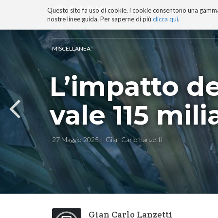
Questo sito fa uso di cookie, i cookie consentono una gamma di
BLOG
TECNOCONSAPEVOLEZZ
nostre linee guida. Per saperne di più
clicca qui
.
Salta
ai
contenuti.
MISCELLANEA
|
Salta
L’impatto de
alla
navigazione
vale 115 mili
27 Maggio 2025
Gian Carlo Lanzetti
Gian Carlo Lanzetti