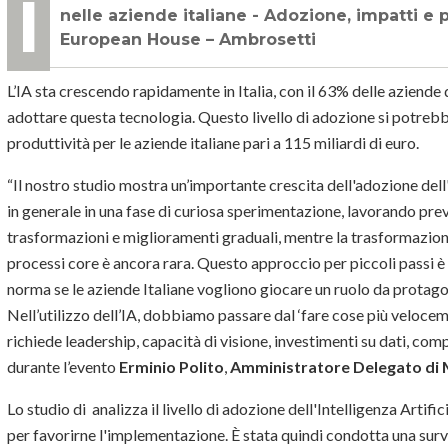
Il calcolo è contenuto nello studio “Lo stato dell’arte dell’Intelligenza Artificiale
nelle aziende italiane - Adozione, impatti e 
European House – Ambrosetti
L’IA sta crescendo rapidamente in Italia, con il 63% delle aziend
adottare questa tecnologia. Questo livello di adozione si potreb
produttività per le aziende italiane pari a 115 miliardi di euro.
“Il nostro studio mostra un’importante crescita dell'adozione dell'
in generale in una fase di curiosa sperimentazione, lavorando pre
trasformazioni e miglioramenti graduali, mentre la trasformazione
processi core è ancora rara. Questo approccio per piccoli passi 
norma se le aziende Italiane vogliono giocare un ruolo da protagoni
Nell’utilizzo dell’IA, dobbiamo passare dal ‘fare cose più velocem
richiede leadership, capacità di visione, investimenti su dati, co
durante l’evento
Erminio Polito
,
Amministratore Delegato di Mi
Lo studio di analizza il livello di adozione dell'Intelligenza Artif
per favorirne l'implementazione. È stata quindi condotta una surv