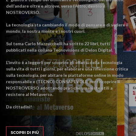
dell’andare oltre e altrove, verso l’Altro, dentro il
NOSTROVERSO.
La tecnologia sta cambiando il modo di pensare e di vedere il
mondo, la nostra mente e i nostri cuori.
Sul tema Carlo Mazzucchelli ha scritto 22 libri, tutti
pubblicati nella collana Tecnovisions di Delos Digital.
L'invito è a leggerli per scoprire gli effetti della tecnologia
sulla vita di tutti i giorni, per elaborare una riflessione critica
sulla tecnologia, per abitare le piattaforme online in modo
responsabile e (TECNO) CONSAPEVOLE, per riscoprire il
NOSTROVERSO adottando pratiche umaniste utili a
resistere al Metaverso.
Da cittadini!
SCOPRI DI PIÙ