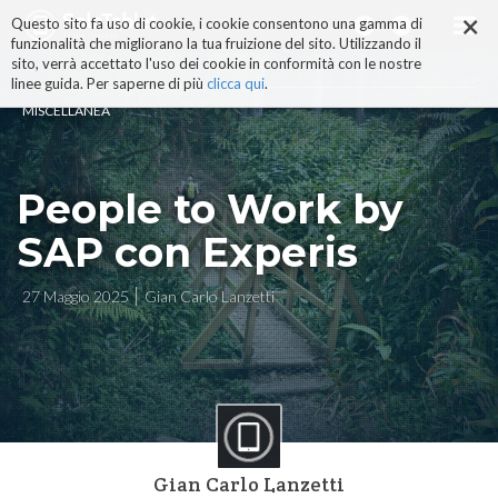
×
Salta
Questo sito fa uso di cookie, i cookie consentono una gamma di
ai
funzionalità che migliorano la tua fruizione del sito. Utilizzando il
contenuti.
sito, verrà accettato l'uso dei cookie in conformità con le nostre
|
linee guida. Per saperne di più
clicca qui
.
Salta
MISCELLANEA
alla
navigazione
People to Work by
SAP con Experis
27 Maggio 2025
Gian Carlo Lanzetti
Gian Carlo Lanzetti