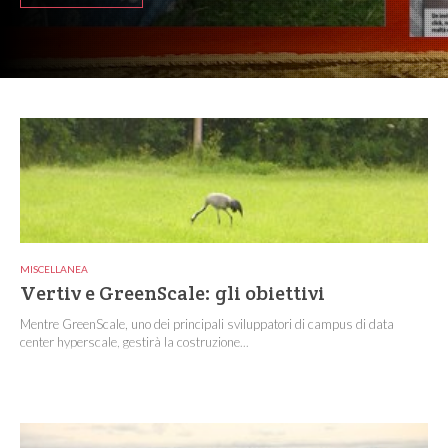
MISCELLANEA
Vertiv e GreenScale: gli obiettivi
Mentre GreenScale, uno dei principali sviluppatori di campus di data
center hyperscale, gestirà la costruzione...