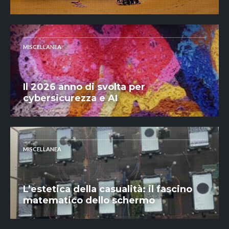
MISCELLANEA
Il 2026 anno di svolta per
cybersicurezza e AI
MISCELLANEA
L’estetica della casualità: il fascino
matematico dello schermo