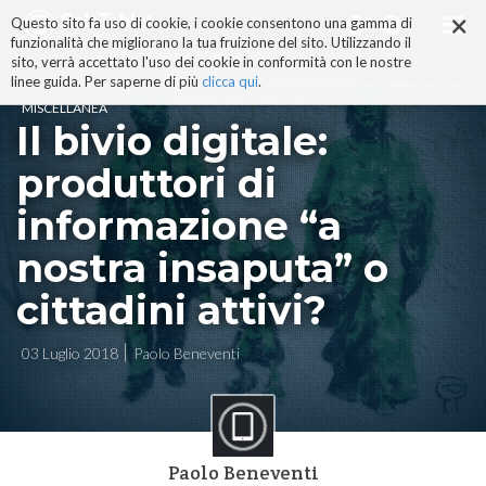
×
Salta
Questo sito fa uso di cookie, i cookie consentono una gamma di
ai
funzionalità che migliorano la tua fruizione del sito. Utilizzando il
contenuti.
sito, verrà accettato l'uso dei cookie in conformità con le nostre
|
linee guida. Per saperne di più
clicca qui
.
Salta
MISCELLANEA
alla
Il bivio digitale:
navigazione
produttori di
informazione “a
nostra insaputa” o
cittadini attivi?
03 Luglio 2018
Paolo Beneventi
Paolo Beneventi