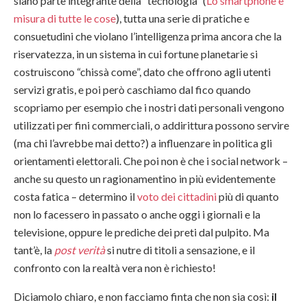
siano parte integrante della “tecnologia” (
Lo smartphone è
misura di tutte le cose
), tutta una serie di pratiche e
consuetudini che violano l’intelligenza prima ancora che la
riservatezza, in un sistema in cui fortune planetarie si
costruiscono “chissà come”, dato che offrono agli utenti
servizi gratis, e poi però caschiamo dal fico quando
scopriamo per esempio che i nostri dati personali vengono
utilizzati per fini commerciali, o addirittura possono servire
(ma chi l’avrebbe mai detto?) a influenzare in politica gli
orientamenti elettorali. Che poi non è che i social network –
anche su questo un ragionamentino in più evidentemente
costa fatica – determino il
voto dei cittadini
più di quanto
non lo facessero in passato o anche oggi i giornali e la
televisione, oppure le prediche dei preti dal pulpito. Ma
tant’è, la
post verità
si nutre di titoli a sensazione, e il
confronto con la realtà vera non è richiesto!
Diciamolo chiaro, e non facciamo finta che non sia così:
il