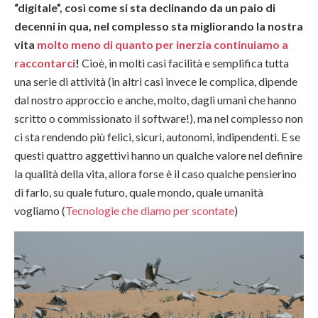
“digitale”, così come si sta declinando da un paio di
decenni in qua, nel complesso sta migliorando la nostra
vita
molto meno di quanto per inerzia continuiamo a
raccontarci
!
Cioè, in molti casi facilità e semplifica tutta
una serie di attività (in altri casi invece le complica, dipende
dal nostro approccio e anche, molto, dagli umani che hanno
scritto o commissionato il software!), ma nel complesso non
ci sta rendendo più felici, sicuri, autonomi, indipendenti. E se
questi quattro aggettivi hanno un qualche valore nel definire
la qualità della vita, allora forse è il caso qualche pensierino
di farlo, su quale futuro, quale mondo, quale umanità
vogliamo (
Tecnologie che diamo per scontate
)