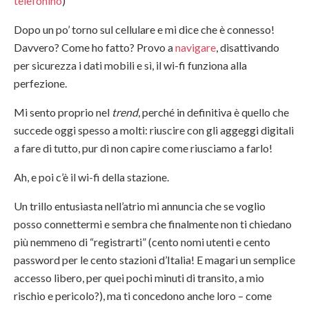
telefonino
)
Dopo un po’ torno sul cellulare e mi dice che è connesso!
Davvero? Come ho fatto? Provo a
navigare
, disattivando
per sicurezza i dati mobili e sì, il wi-fi funziona alla
perfezione.
Mi sento proprio nel
trend
, perché in definitiva è quello che
succede oggi spesso a molti: riuscire con gli aggeggi digitali
a fare di tutto, pur di non capire come riusciamo a farlo!
Ah, e poi c’è il wi-fi della stazione.
Un trillo entusiasta nell’atrio mi annuncia che se voglio
posso connettermi e sembra che finalmente non ti chiedano
più nemmeno di “registrarti” (cento nomi utenti e cento
password per le cento stazioni d’Italia! E magari un semplice
accesso libero, per quei pochi minuti di transito, a mio
rischio e pericolo?), ma ti concedono anche loro – come