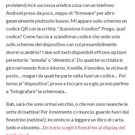
problemi) mi è successa un’altra cosa con un telefono
Android preso da poco, zeppo di “firmware” per altro
generalmente piuttosto buono. Mi appare sullo schermo un
codice QR con la scritta: ”
Scansiona il codice!
” Prego,
quel
codice? Come faccio a
scandire
un codice che vedo solo
sullo schermo del dispositivo con cui presumibilmente
dovrei scandirlo? I due soli tasti disponibili offrono opzioni
perentorie: “annulla” o “dimentica”. Do qualche occhiata in
giro nel mondo fisico intorno, il sedile, il tavolino, la vicina di
posto… magari da qualche parte salta fuori un codice… Poi
torno al “dispositivo”, provo a toccare su e giù, provo perfino
a “fotografare” la schermata…
Bah, sarà che sono ormai vecchio, o che non sono neanche le
sette di mattina! Per il momento ci rinuncio, guardo fuori dal
finestrino (nebbia!), incomincio a leggere un libro di carta,
bello e obsoleto…(
In treno scegli il finestrino al display del