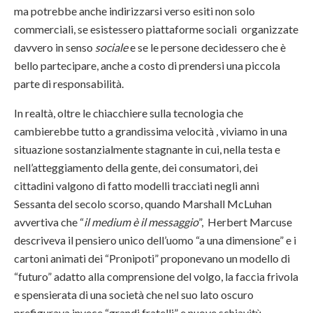
ma potrebbe anche indirizzarsi verso esiti non solo
commerciali, se esistessero piattaforme sociali organizzate
davvero in senso
sociale
e se le persone decidessero che è
bello partecipare, anche a costo di prendersi una piccola
parte di responsabilità.
In realtà, oltre le chiacchiere sulla tecnologia che
cambierebbe tutto a grandissima velocità , viviamo in una
situazione sostanzialmente stagnante in cui, nella testa e
nell’atteggiamento della gente, dei consumatori, dei
cittadini valgono di fatto modelli tracciati negli anni
Sessanta del secolo scorso, quando Marshall McLuhan
avvertiva che “
il medium è il messaggio
”, Herbert Marcuse
descriveva il pensiero unico dell’uomo “a una dimensione” e i
cartoni animati dei “Pronipoti” proponevano un modello di
“futuro” adatto alla comprensione del volgo, la faccia frivola
e spensierata di una società che nel suo lato oscuro
prefigurava invece “grandi fratelli” e nuove schiavitù