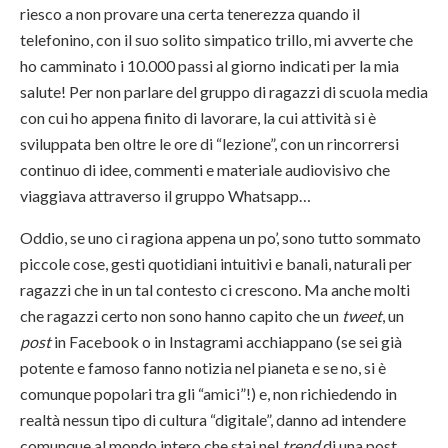
riesco a non provare una certa tenerezza quando il
telefonino, con il suo solito simpatico trillo, mi avverte che
ho camminato i 10.000 passi al giorno indicati per la mia
salute! Per non parlare del gruppo di ragazzi di scuola media
con cui ho appena finito di lavorare, la cui attività si è
sviluppata ben oltre le ore di “lezione”, con un rincorrersi
continuo di idee, commenti e materiale audiovisivo che
viaggiava attraverso il gruppo Whatsapp…
Oddio, se uno ci ragiona appena un po’, sono tutto sommato
piccole cose, gesti quotidiani intuitivi e banali, naturali per
ragazzi che in un tal contesto ci crescono. Ma anche molti
che ragazzi certo non sono hanno capito che un
tweet
, un
post
in Facebook o in Instagrami acchiappano (se sei già
potente e famoso fanno notizia nel pianeta e se no, si è
comunque popolari tra gli “amici”!) e, non richiedendo in
realtà nessun tipo di cultura “digitale”, danno ad intendere
comunque al mondo intero che stai nel
trend
di una post