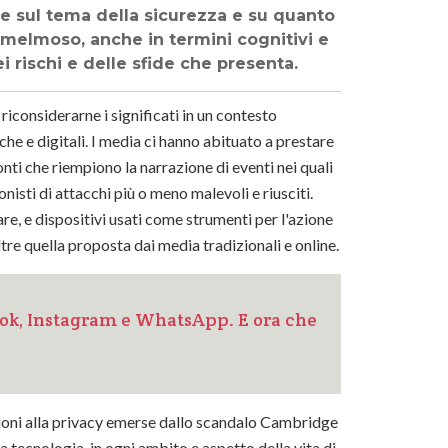
ere sul tema della sicurezza e su quanto
 melmoso, anche in termini cognitivi e
ei rischi e delle sfide che presenta.
riconsiderarne i significati in un contesto
e e digitali. I media ci hanno abituato a prestare
onti che riempiono la narrazione di eventi nei quali
nisti di attacchi più o meno malevoli e riusciti.
e, e dispositivi usati come strumenti per l'azione
re quella proposta dai media tradizionali e online.
ook, Instagram e WhatsApp. E ora che
azioni alla privacy emerse dallo scandalo Cambridge
a tecnologia, in ogni ambito e aspetto della vita di