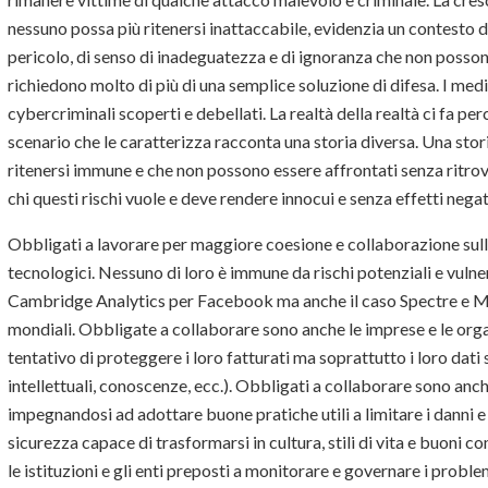
nessuno possa più ritenersi inattaccabile, evidenzia un contesto d
pericolo, di senso di inadeguatezza e di ignoranza che non posson
richiedono molto di più di una semplice soluzione di difesa. I medi
cybercriminali scoperti e debellati. La realtà della realtà ci fa pe
scenario che le caratterizza racconta una storia diversa. Una stori
ritenersi immune e che non possono essere affrontati senza ritro
chi questi rischi vuole e deve rendere innocui e senza effetti negat
Obbligati a lavorare per maggiore coesione e collaborazione sull
tecnologici. Nessuno di loro è immune da rischi potenziali e vuln
Cambridge Analytics per Facebook ma anche il caso Spectre e Mel
mondiali. Obbligate a collaborare sono anche le imprese e le or
tentativo di proteggere i loro fatturati ma soprattutto i loro dati s
intellettuali, conoscenze, ecc.). Obbligati a collaborare sono anche
impegnandosi ad adottare buone pratiche utili a limitare i danni e i
sicurezza capace di trasformarsi in cultura, stili di vita e buoni
le istituzioni e gli enti preposti a monitorare e governare i problem