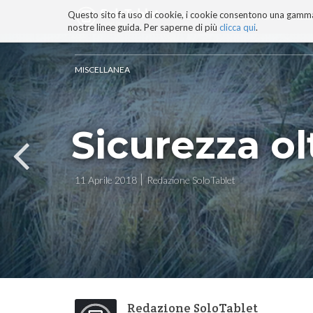
Questo sito fa uso di cookie, i cookie consentono una gamma di
BLOG
TECNOCONSAPEVOLEZZ
nostre linee guida. Per saperne di più
clicca qui
.
Salta
ai
contenuti.
MISCELLANEA
|
Salta
alla
navigazione
Sicurezza ol
11 Aprile 2018
Redazione SoloTablet
Redazione SoloTablet