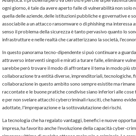
ogni giorno, è tale da avere aperto falle di vulnerabilità non solo 
quella delle aziende, delle istituzioni pubbliche e governative e s
associabile a un attacco ransomware o di phishing ma interessa aspet
senso il problema della sicurezza è tanto pervasivo quanto lo son
infrastrutture e nelle realtà che caratterizzano la società, l'econom
In questo panorama tecno-dipendente si può continuare a guarda
attraverso interventi singoli e mirati a turare falle, eliminare v
sarebbe però trovare il modo di affrontare il tema in modo più st
collaborazione tra entità diverse, imprenditoriali, tecnologiche, fi
collaborazione in questo ambito sono sempre esistite ma rimane la
raccontate e le buone pratiche condivise siano inferiori alle cose
e per non svelare attacchi cybercriminali riusciti, che hanno eviden
adottate, l'impreparazione e la sottovalutazione dei rischi.
La tecnologia che ha regalato vantaggi, benefici e nuove opportu
impresa, ha favorito anche l'evoluzione della capacità cyber-crimi
rimanere vittime di qualche attacco malevolo e criminale. La cresc