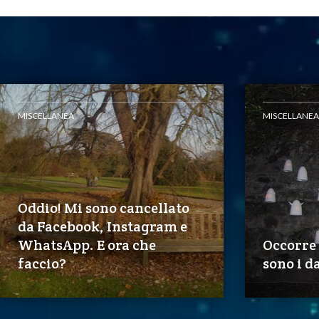
MISCELLANEA
MISCELLANEA
Oddio! Mi sono cancellato
da Facebook, Instagram e
WhatsApp. E ora che
Occorre
faccio?
sono i da