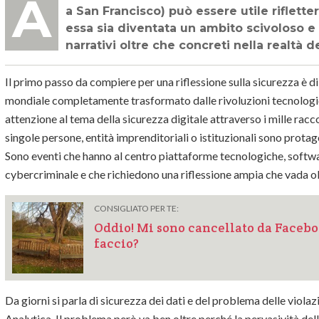
A pochi giorni dalla conferenza annuale RSA di San Francisco (dal 16 al 20 di aprile
a San Francisco) può essere utile riflett
essa sia diventata un ambito scivoloso e
narrativi oltre che concreti nella realtà d
Il primo passo da compiere per una riflessione sulla sicurezza è di 
mondiale completamente trasformato dalle rivoluzioni tecnologich
attenzione al tema della sicurezza digitale attraverso i mille racc
singole persone, entità imprenditoriali o istituzionali sono protago
Sono eventi che hanno al centro piattaforme tecnologiche, softwar
cybercriminale e che richiedono una riflessione ampia che vada olt
CONSIGLIATO PER TE:
Oddio! Mi sono cancellato da Faceb
faccio?
Da giorni si parla di sicurezza dei dati e del problema delle viol
Analytica. Il problema però va ben oltre perché la pervasività dell