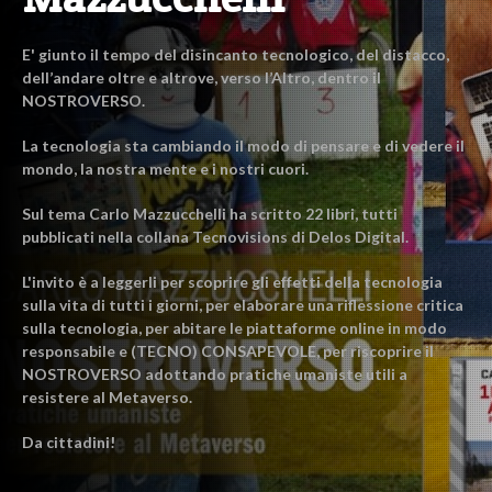
E' giunto il tempo del disincanto tecnologico, del distacco,
dell’andare oltre e altrove, verso l’Altro, dentro il
NOSTROVERSO.
La tecnologia sta cambiando il modo di pensare e di vedere il
mondo, la nostra mente e i nostri cuori.
Sul tema Carlo Mazzucchelli ha scritto 22 libri, tutti
pubblicati nella collana Tecnovisions di Delos Digital.
L'invito è a leggerli per scoprire gli effetti della tecnologia
sulla vita di tutti i giorni, per elaborare una riflessione critica
sulla tecnologia, per abitare le piattaforme online in modo
responsabile e (TECNO) CONSAPEVOLE, per riscoprire il
NOSTROVERSO adottando pratiche umaniste utili a
resistere al Metaverso.
Da cittadini!