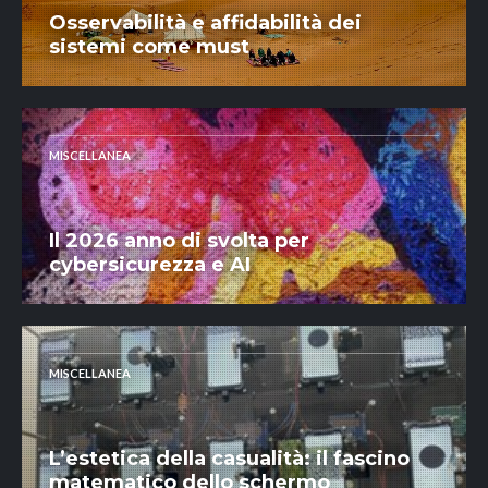
Osservabilità e affidabilità dei
sistemi come must
MISCELLANEA
Il 2026 anno di svolta per
cybersicurezza e AI
MISCELLANEA
L’estetica della casualità: il fascino
matematico dello schermo