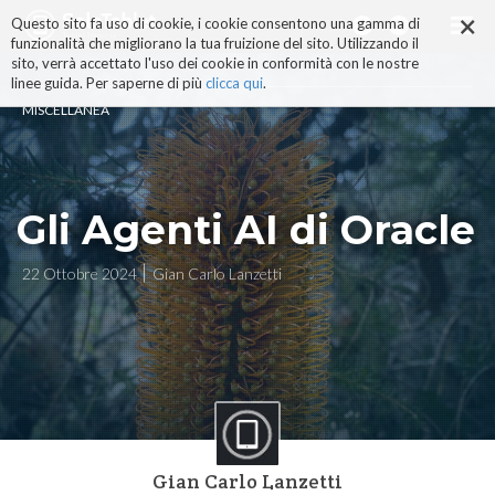
×
Salta
Questo sito fa uso di cookie, i cookie consentono una gamma di
ai
funzionalità che migliorano la tua fruizione del sito. Utilizzando il
contenuti.
sito, verrà accettato l'uso dei cookie in conformità con le nostre
|
linee guida. Per saperne di più
clicca qui
.
Salta
MISCELLANEA
alla
navigazione
Gli Agenti AI di Oracle
22 Ottobre 2024
Gian Carlo Lanzetti
Gian Carlo Lanzetti