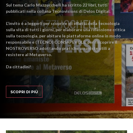
Sul tema Carlo Mazzucchelli ha scritto 22 libri, tutti
pubblicati nella collana Tecnovisions di Delos Digital.
L'invito è a leggerli per scoprire gli effetti della tecnologia
sulla vita di tutti i giorni, per elaborare una riflessione critica
sulla tecnologia, per abitare le piattaforme online in modo
responsabile e (TECNO) CONSAPEVOLE, per riscoprire il
NOSTROVERSO adottando pratiche umaniste utili a
resistere al Metaverso.
Da cittadini!
SCOPRI DI PIÙ