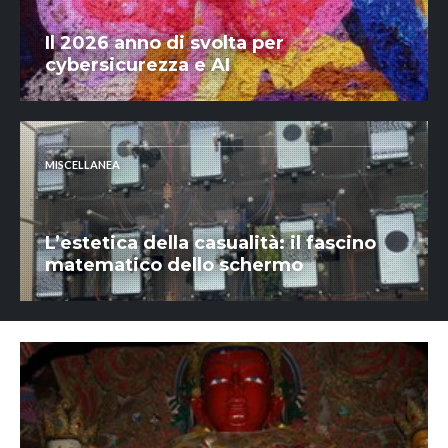
Il 2026 anno di svolta per
cybersicurezza e AI
MISCELLANEA
L’estetica della casualità: il fascino
matematico dello schermo