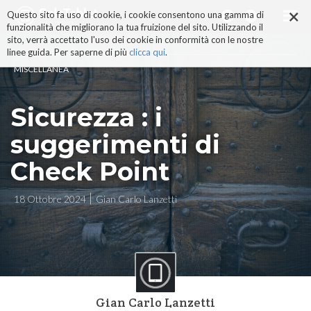
×
Salta
Questo sito fa uso di cookie, i cookie consentono una gamma di
ai
funzionalità che migliorano la tua fruizione del sito. Utilizzando il
contenuti.
sito, verrà accettato l'uso dei cookie in conformità con le nostre
|
linee guida. Per saperne di più
clicca qui
.
Salta
MISCELLANEA
alla
navigazione
Sicurezza : i
suggerimenti di
Check Point
18 Ottobre 2024
Gian Carlo Lanzetti
Gian Carlo Lanzetti