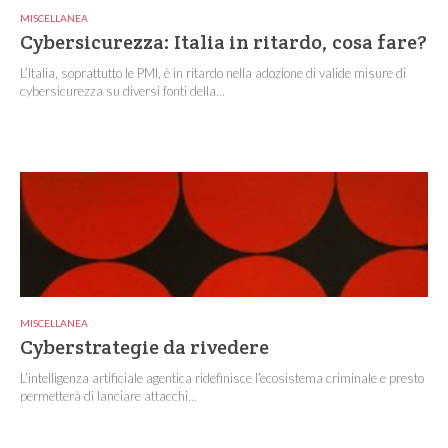
MISCELLANEA
Cybersicurezza: Italia in ritardo, cosa fare?
L’Italia, soprattutto le PMI, è in ritardo nella adozione di valide misure di
cybersicurezza su diversi fonti della...
MISCELLANEA
Cyberstrategie da rivedere
L’intelligenza artificiale agentica ridefinisce l’ecosistema criminale e presto
permetterà di lanciare attacchi...