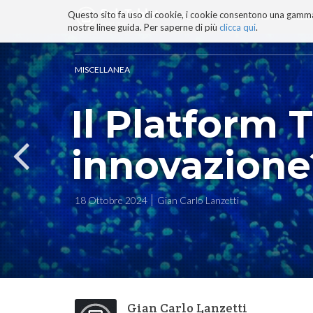
Questo sito fa uso di cookie, i cookie consentono una gamma di
BLOG
TECNOCONSAPEVOLEZZ
nostre linee guida. Per saperne di più
clicca qui
.
Salta
ai
contenuti.
MISCELLANEA
|
Salta
Il Platform 
alla
navigazione
innovazione
18 Ottobre 2024
Gian Carlo Lanzetti
Gian Carlo Lanzetti