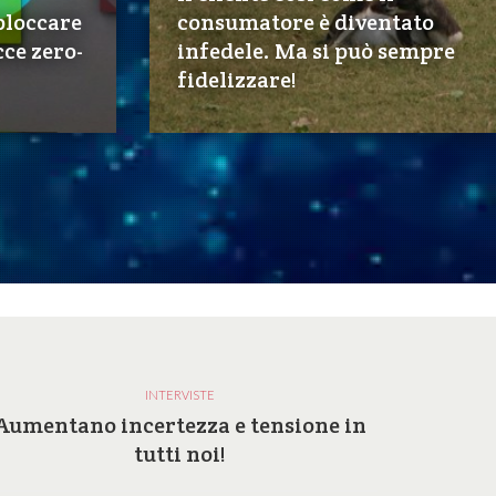
bloccare
consumatore è diventato
cce zero-
infedele. Ma si può sempre
fidelizzare!
INTERVISTE
Aumentano incertezza e tensione in
Perc
tutti noi!