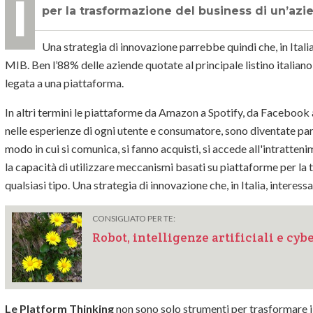
Il “Platform Thinking” è la capacità di utilizzare meccanismi basati su piattaforme
per la trasformazione del business di un’azie
Una strategia di innovazione parrebbe quindi che, in Italia
MIB. Ben l’88% delle aziende quotate al principale listino italiano,
legata a una piattaforma.
In altri termini le piattaforme da Amazon a Spotify, da Facebook
nelle esperienze di ogni utente e consumatore, sono diventate part
modo in cui si comunica, si fanno acquisti, si accede all'intratten
la capacità di utilizzare meccanismi basati su piattaforme per la 
qualsiasi tipo. Una strategia di innovazione che, in Italia, interes
CONSIGLIATO PER TE:
Robot, intelligenze artificiali e cy
Le Platform Thinking
non sono solo strumenti per trasformare il 