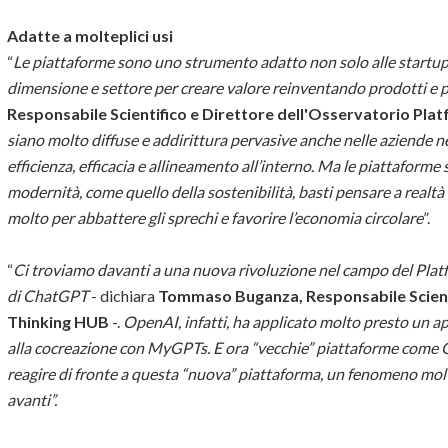
Adatte a molteplici usi
“
Le piattaforme sono uno strumento adatto non solo alle startup 
dimensione e settore per creare valore reinventando prodotti e p
Responsabile Scientifico e Direttore dell'Osservatorio Pl
siano molto diffuse e addirittura pervasive anche nelle aziende 
efficienza, efficacia e allineamento all’interno. Ma le piattaforme 
modernità, come quello della sostenibilità, basti pensare a rea
molto per abbattere gli sprechi e favorire l’economia circolare
”.
“
Ci troviamo davanti a una nuova rivoluzione nel campo del Platfor
di ChatGPT
- dichiara
Tommaso Buganza
, Responsabile
Scien
Thinking HUB
-.
OpenAI, infatti, ha applicato molto presto un a
alla cocreazione con MyGPTs. E ora “vecchie” piattaforme come 
reagire di fronte a questa “nuova” piattaforma, un fenomeno molt
avanti”.