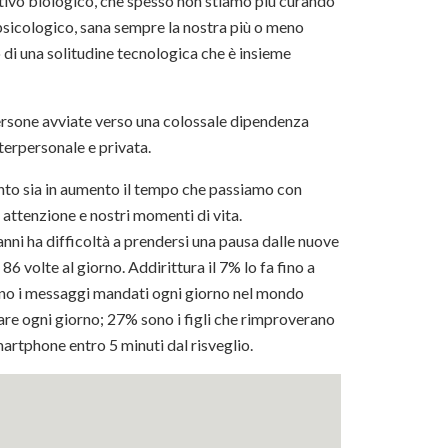
ativo biologico, che spesso non stiamo più curando
 psicologico, sana sempre la nostra più o meno
o di una solitudine tecnologica che è insieme
rsone avviate verso una colossale dipendenza
terpersonale e privata.
quanto sia in aumento il tempo che passiamo con
attenzione e nostri momenti di vita.
 anni ha difficoltà a prendersi una pausa dalle nuove
6 volte al giorno. Addirittura il 7% lo fa fino a
i sono i messaggi mandati ogni giorno nel mondo
ulare ogni giorno; 27% sono i figli che rimproverano
smartphone entro 5 minuti dal risveglio.