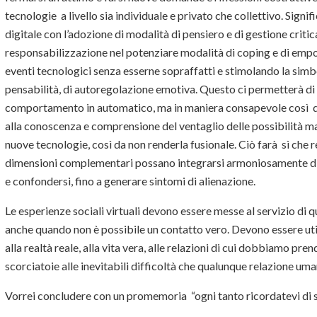
tecnologie a livello sia individuale e privato che collettivo. Signif
digitale con l’adozione di modalità di pensiero e di gestione crit
responsabilizzazione nel potenziare modalità di coping e di empo
eventi tecnologici senza esserne sopraffatti e stimolando la simb
pensabilità, di autoregolazione emotiva. Questo ci permetterà di
comportamento in automatico, ma in maniera consapevole così da 
alla conoscenza e comprensione del ventaglio delle possibilità ma 
nuove tecnologie, così da non renderla fusionale. Ciò farà sì che 
dimensioni complementari possano integrarsi armoniosamente di
e confondersi, fino a generare sintomi di alienazione.
Le esperienze sociali virtuali devono essere messe al servizio di qu
anche quando non è possibile un contatto vero. Devono essere uti
alla realtà reale, alla vita vera, alle relazioni di cui dobbiamo pre
scorciatoie alle inevitabili difficoltà che qualunque relazione u
Vorrei concludere con un promemoria “ogni tanto ricordatevi di s