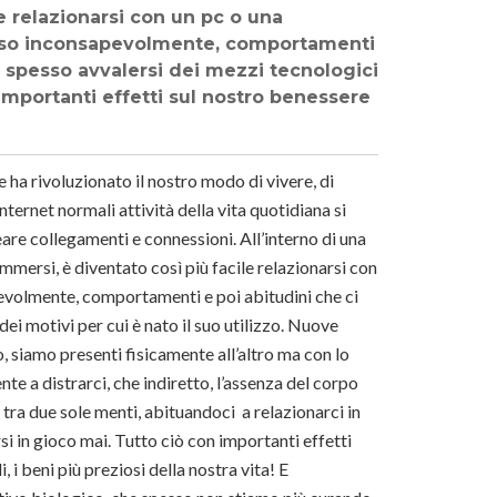
e relazionarsi con un pc o una
esso inconsapevolmente, comportamenti
 spesso avvalersi dei mezzi tecnologici
n importanti effetti sul nostro benessere
 ha rivoluzionato il nostro modo di vivere, di
nternet normali attività della vita quotidiana si
are collegamenti e connessioni. All’interno di una
immersi, è diventato così più facile relazionarsi con
evolmente, comportamenti e poi abitudini che ci
ei motivi per cui è nato il suo utilizzo. Nuove
o, siamo presenti fisicamente all’altro ma con lo
e a distrarci, che indiretto, l’assenza del corpo
tra due sole menti, abituandoci a relazionarci in
i in gioco mai. Tutto ciò con importanti effetti
, i beni più preziosi della nostra vita! E