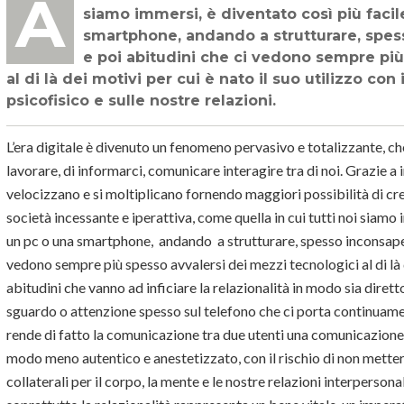
All’interno di una società incessante e iperattiva, come quella in cui tutti noi
siamo immersi, è diventato così più facil
smartphone, andando a strutturare, sp
e poi abitudini che ci vedono sempre più
al di là dei motivi per cui è nato il suo utilizzo co
psicofisico e sulle nostre relazioni.
L’era digitale è divenuto un fenomeno pervasivo e totalizzante, che
lavorare, di informarci, comunicare interagire tra di noi. Grazie a i
velocizzano e si moltiplicano fornendo maggiori possibilità di cre
società incessante e iperattiva, come quella in cui tutti noi siamo 
un pc o una smartphone, andando a strutturare, spesso inconsap
vedono sempre più spesso avvalersi dei mezzi tecnologici al di là d
abitudini che vanno ad inficiare la relazionalità in modo sia dirett
sguardo o attenzione spesso sul telefono che ci porta continuament
rende di fatto la comunicazione tra due utenti una comunicazione 
modo meno autentico e anestetizzato, con il rischio di non metters
collaterali per il corpo, la mente e le nostre relazioni interpersonali