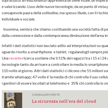
soprattutto la relazionalità rappresenta un bene vitale, un imper
e valorizzando. L’uso delle nuove tecnologie, da un punto di vista
consapevole paura della solitudine, ma spesso illude, con il rischi
individuale e sociale.
Insomma, sembra che stiamo costituendo una società fatta di pe
dalla connessione e dalla contemporanea diminuzione dell’area in
Infatti i dati statistici non lasciato adito ad interpretazioni su 
sguardo rivolto a smarthphone e tablet, regalandogli sempre più 
Una
recente
ricerca sostiene che il 51% dei ragazzi tra i 15 e i 24
tecnologie tanto da arrivare a controllare in media lo smartphone 8
110 volte al giorno. Altri dati statistici ci dicono che 55 milion
tramite whatsapp; 47 volte è’ la media di chi controlla il suo cell
i genitori di essere incollati al telefonino e 35% chi controlla lo 
CONSIGLIATO PER TE:
La sicurezza nell’era del cloud