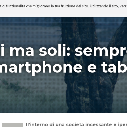
 funzionalità che migliorano la tua fruizione del sito. Utilizzando il sito, ver
A
TECNOBIBLIOGRAFIA
I MIEI LIBRI
PROGETTO
i ma soli: semp
smartphone e tab