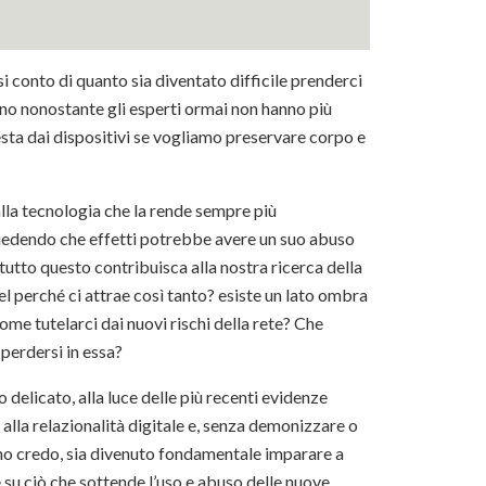
 conto di quanto sia diventato difficile prenderci
eno nonostante gli esperti ormai non hanno più
esta dai dispositivi se vogliamo preservare corpo e
lla tecnologia che la rende sempre più
iedendo che effetti potrebbe avere un suo abuso
o tutto questo contribuisca alla nostra ricerca della
l perché ci attrae così tanto? esiste un lato ombra
e tutelarci dai nuovi rischi della rete? Che
 perdersi in essa?
elicato, alla luce delle più recenti evidenze
 alla relazionalità digitale e, senza demonizzare o
rono credo, sia divenuto fondamentale imparare a
 su ciò che sottende l’uso e abuso delle nuove