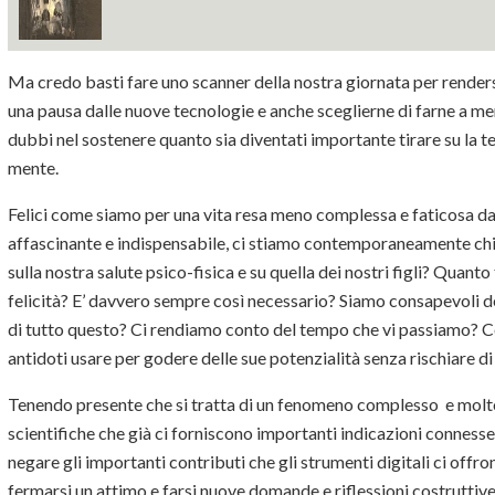
Ma credo basti fare uno scanner della nostra giornata per rendersi
una pausa dalle nuove tecnologie e anche sceglierne di farne a m
dubbi nel sostenere quanto sia diventati importante tirare su la t
mente.
Felici come siamo per una vita resa meno complessa e faticosa da
affascinante e indispensabile, ci stiamo contemporaneamente ch
sulla nostra salute psico-fisica e su quella dei nostri figli? Quant
felicità? E’ davvero sempre così necessario? Siamo consapevoli de
di tutto questo? Ci rendiamo conto del tempo che vi passiamo? Com
antidoti usare per godere delle sue potenzialità senza rischiare di
Tenendo presente che si tratta di un fenomeno complesso e molto d
scientifiche che già ci forniscono importanti indicazioni connesse
negare gli importanti contributi che gli strumenti digitali ci off
fermarsi un attimo e farsi nuove domande e riflessioni costruttive