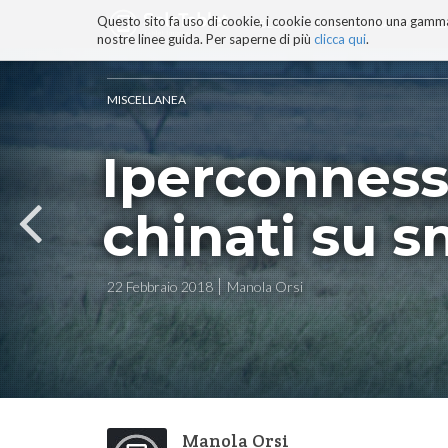
Questo sito fa uso di cookie, i cookie consentono una gamma di
BLOG
TECNOCONSAPEVOLEZZ
nostre linee guida. Per saperne di più
clicca qui
.
Salta
ai
contenuti.
MISCELLANEA
|
Salta
Iperconness
alla
navigazione
chinati su 
22 Febbraio 2018
Manola Orsi
Manola Orsi