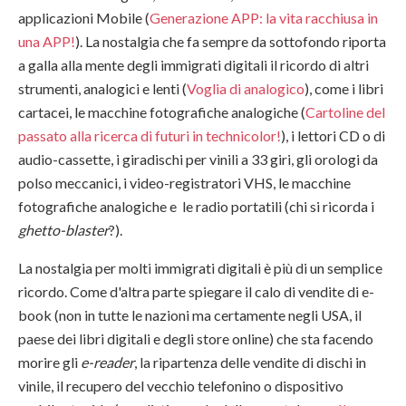
applicazioni Mobile (
Generazione APP: la vita racchiusa in
una APP!
). La nostalgia che fa sempre da sottofondo riporta
a galla alla mente degli immigrati digitali il ricordo di altri
strumenti, analogici e lenti (
Voglia di analogico
), come i libri
cartacei, le macchine fotografiche analogiche (
Cartoline del
passato alla ricerca di futuri in technicolor!
), i lettori CD o di
audio-cassette, i giradischi per vinili a 33 giri, gli orologi da
polso meccanici, i video-registratori VHS, le macchine
fotografiche analogiche e le radio portatili (chi si ricorda i
ghetto-blaster
?).
La nostalgia per molti immigrati digitali è più di un semplice
ricordo. Come d'altra parte spiegare il calo di vendite di e-
book (non in tutte le nazioni ma certamente negli USA, il
paese dei libri digitali e degli store online) che sta facendo
morire gli
e-reader
, la ripartenza delle vendite di dischi in
vinile, il recupero del vecchio telefonino o dispositivo