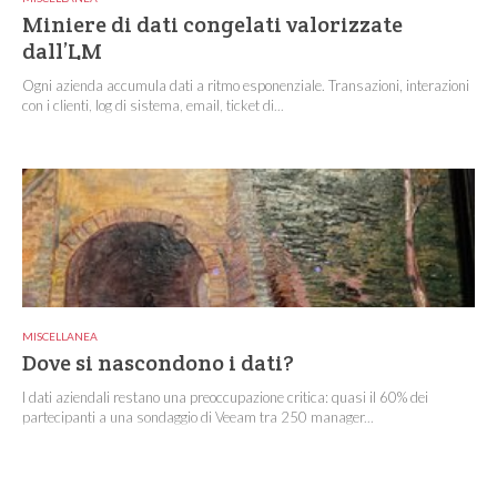
Miniere di dati congelati valorizzate
dall’LM
Ogni azienda accumula dati a ritmo esponenziale. Transazioni, interazioni
con i clienti, log di sistema, email, ticket di...
MISCELLANEA
Dove si nascondono i dati?
I dati aziendali restano una preoccupazione critica: quasi il 60% dei
partecipanti a una sondaggio di Veeam tra 250 manager...