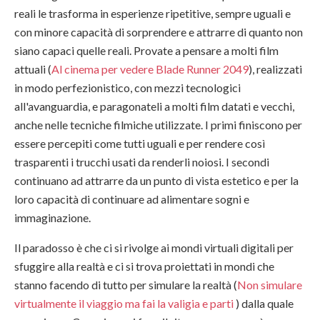
reali le trasforma in esperienze ripetitive, sempre uguali e
con minore capacità di sorprendere e attrarre di quanto non
siano capaci quelle reali. Provate a pensare a molti film
attuali (
Al cinema per vedere Blade Runner 2049
), realizzati
in modo perfezionistico, con mezzi tecnologici
all'avanguardia, e paragonateli a molti film datati e vecchi,
anche nelle tecniche filmiche utilizzate. I primi finiscono per
essere percepiti come tutti uguali e per rendere così
trasparenti i trucchi usati da renderli noiosi. I secondi
continuano ad attrarre da un punto di vista estetico e per la
loro capacità di continuare ad alimentare sogni e
immaginazione.
Il paradosso è che ci si rivolge ai mondi virtuali digitali per
sfuggire alla realtà e ci si trova proiettati in mondi che
stanno facendo di tutto per simulare la realtà (
Non simulare
virtualmente il viaggio ma fai la valigia e parti
) dalla quale