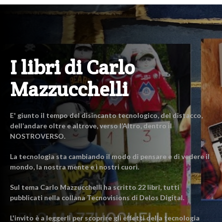
I libri di Carlo
Mazzucchelli
E' giunto il tempo del disincanto tecnologico, del distacco,
dell’andare oltre e altrove, verso l’Altro, dentro il
NOSTROVERSO.
La tecnologia sta cambiando il modo di pensare e di vedere il
mondo, la nostra mente e i nostri cuori.
Sul tema Carlo Mazzucchelli ha scritto 22 libri, tutti
pubblicati nella collana Tecnovisions di Delos Digital.
L'invito è a leggerli per scoprire gli effetti della tecnologia