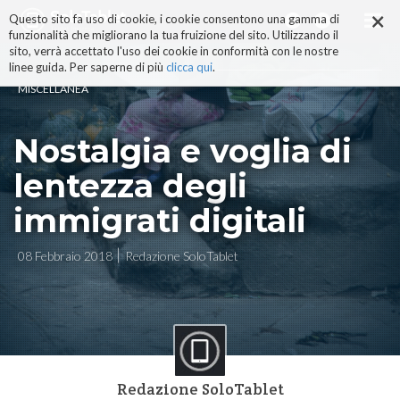
×
Salta
Questo sito fa uso di cookie, i cookie consentono una gamma di
ai
funzionalità che migliorano la tua fruizione del sito. Utilizzando il
contenuti.
sito, verrà accettato l'uso dei cookie in conformità con le nostre
|
linee guida. Per saperne di più
clicca qui
.
Salta
MISCELLANEA
alla
navigazione
Nostalgia e voglia di
lentezza degli
immigrati digitali
08 Febbraio 2018
Redazione SoloTablet
Redazione SoloTablet