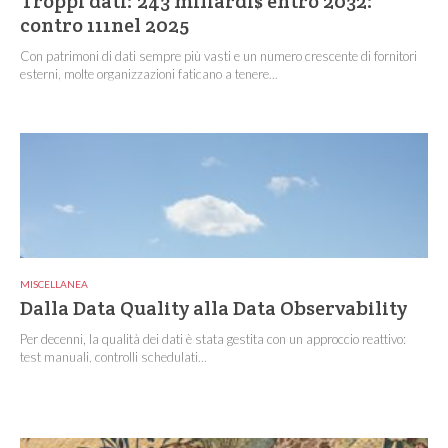
Troppi dati: 243 miliardi$ entro 2032:
contro 111nel 2025
Con patrimoni di dati sempre più vasti e un numero crescente di fornitori
esterni, molte organizzazioni faticano a tenere...
MISCELLANEA
Dalla Data Quality alla Data Observability
Per decenni, la qualità dei dati è stata gestita con un approccio reattivo:
test manuali, controlli schedulati...