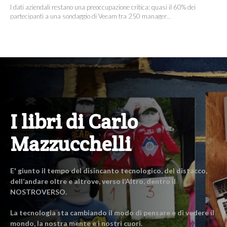
I dati aziendali restano una preoccupazione critica: quasi il 60% dei
partecipanti a una sondaggio di Veeam tra 250 manager...
I libri di Carlo
Mazzucchelli
E' giunto il tempo del disincanto tecnologico, del distacco,
dell’andare oltre e altrove, verso l’Altro, dentro il
NOSTROVERSO.
La tecnologia sta cambiando il modo di pensare e di vedere il
mondo, la nostra mente e i nostri cuori.