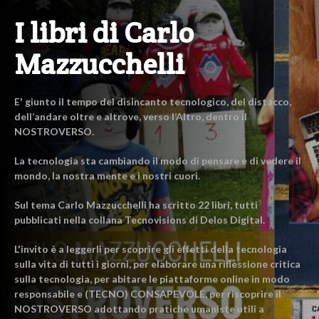
I libri di Carlo
Mazzucchelli
E' giunto il tempo del disincanto tecnologico, del distacco,
dell’andare oltre e altrove, verso l’Altro, dentro il
NOSTROVERSO.
La tecnologia sta cambiando il modo di pensare e di vedere il
mondo, la nostra mente e i nostri cuori.
Sul tema Carlo Mazzucchelli ha scritto 22 libri, tutti
pubblicati nella collana Tecnovisions di Delos Digital.
L'invito è a leggerli per scoprire gli effetti della tecnologia
sulla vita di tutti i giorni, per elaborare una riflessione critica
sulla tecnologia, per abitare le piattaforme online in modo
responsabile e (TECNO) CONSAPEVOLE, per riscoprire il
NOSTROVERSO adottando pratiche umaniste utili a