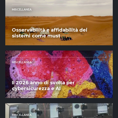
MISCELLANEA
Osservabilità e affidabilità dei
sistemi come must
MISCELLANEA
Il 2026 anno di svolta per
cybersicurezza e AI
MISCELLANEA