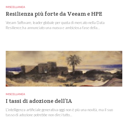
MISCELLANEA
Resilienza più forte da Veeam e HPE
Veeam Software, leader globale per quota di mercato nella Data
Resilience,ha annunciato una nuova e ambiziosa fase della...
MISCELLANEA
I tassi di adozione dell’IA
L’intelligenza artificiale generativa oggi non è più una novità, ma il suo
tasso di adozione potrebbe non dirci tutto...