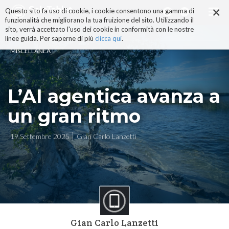
×
Salta
Questo sito fa uso di cookie, i cookie consentono una gamma di
ai
funzionalità che migliorano la tua fruizione del sito. Utilizzando il
contenuti.
sito, verrà accettato l'uso dei cookie in conformità con le nostre
|
linee guida. Per saperne di più
clicca qui
.
Salta
MISCELLANEA
alla
navigazione
L’AI agentica avanza a
un gran ritmo
19 Settembre 2025
Gian Carlo Lanzetti
Gian Carlo Lanzetti