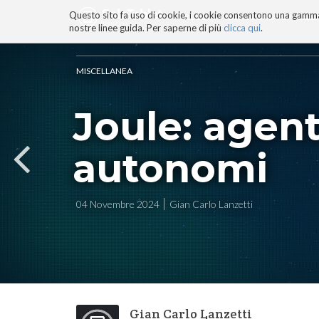
Questo sito fa uso di cookie, i cookie consentono una gamma di
BLOG
TECNOCONSAPEVOLEZZ
nostre linee guida. Per saperne di più
clicca qui
.
Salta
ai
contenuti.
MISCELLANEA
|
Salta
Joule: agenti
alla
navigazione
autonomi
04 Novembre 2024
Gian Carlo Lanzetti
Gian Carlo Lanzetti