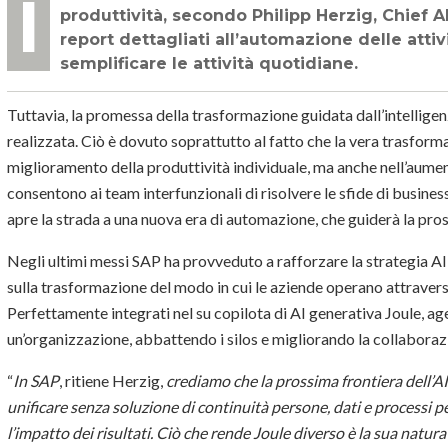
Il potere di trasformazione dell’AI generativa ha già iniziato a rimodellare la
produttività, secondo Philipp Herzig, Chief A
report dettagliati all’automazione delle attivit
semplificare le attività quotidiane.
Tuttavia, la promessa della trasformazione guidata dall’intelligen
realizzata. Ciò è dovuto soprattutto al fatto che la vera trasform
miglioramento della produttività individuale, ma anche nell’aumen
consentono ai team interfunzionali di risolvere le sfide di busin
apre la strada a una nuova era di automazione, che guiderà la pros
Negli ultimi messi SAP ha provveduto a rafforzare la strategia A
sulla trasformazione del modo in cui le aziende operano attravers
Perfettamente integrati nel su copilota di AI generativa Joule, age
un’organizzazione, abbattendo i silos e migliorando la collaboraz
“
In SAP
, ritiene Herzig,
crediamo che la prossima frontiera dell’AI v
unificare senza soluzione di continuità persone, dati e processi pe
l’impatto dei risultati. Ciò che rende Joule diverso è la sua natura 