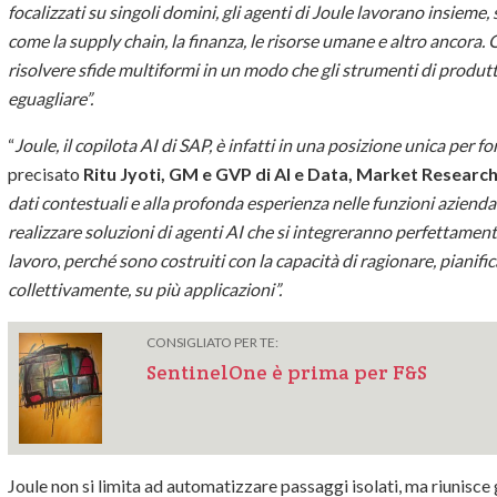
focalizzati su singoli domini, gli agenti di Joule lavorano insieme,
come la supply chain, la finanza, le risorse umane e altro ancora. 
risolvere sfide multiformi in un modo che gli strumenti di produ
eguagliare”.
“
Joule, il copilota AI di SAP, è infatti in una posizione unica per fo
precisato
Ritu
Jyoti, GM e GVP di AI e Data, Market Research
dati contestuali e alla profonda esperienza nelle funzioni azien
realizzare soluzioni di agenti AI che si integreranno perfettamente
lavoro
,
perché sono costruiti con la capacità di ragionare, pianif
collettivamente, su più applicazioni”.
CONSIGLIATO PER TE:
SentinelOne è prima per F&S
Joule non si limita ad automatizzare passaggi isolati, ma riunisce g