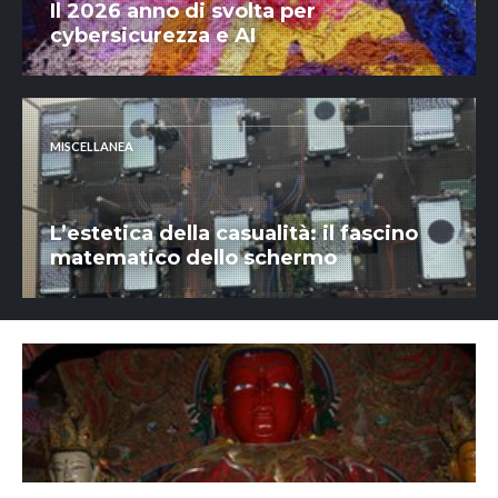
Il 2026 anno di svolta per
cybersicurezza e AI
MISCELLANEA
L’estetica della casualità: il fascino
matematico dello schermo