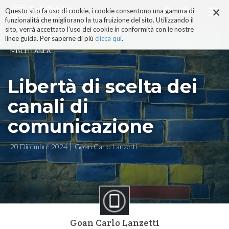
×
Salta
Questo sito fa uso di cookie, i cookie consentono una gamma di
ai
funzionalità che migliorano la tua fruizione del sito. Utilizzando il
contenuti.
sito, verrà accettato l'uso dei cookie in conformità con le nostre
|
linee guida. Per saperne di più
clicca qui
.
Salta
MISCELLANEA
alla
navigazione
Libertà di scelta dei
canali di
comunicazione
20 Dicembre 2024
Goan Carlo Lanzetti
Goan Carlo Lanzetti