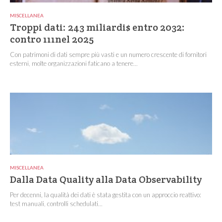
MISCELLANEA
Troppi dati: 243 miliardi$ entro 2032:
contro 111nel 2025
Con patrimoni di dati sempre più vasti e un numero crescente di fornitori
esterni, molte organizzazioni faticano a tenere...
MISCELLANEA
Dalla Data Quality alla Data Observability
Per decenni, la qualità dei dati è stata gestita con un approccio reattivo:
test manuali, controlli schedulati...