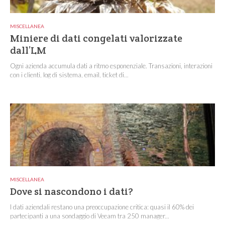
MISCELLANEA
Miniere di dati congelati valorizzate
dall’LM
Ogni azienda accumula dati a ritmo esponenziale. Transazioni, interazioni
con i clienti, log di sistema, email, ticket di...
MISCELLANEA
Dove si nascondono i dati?
I dati aziendali restano una preoccupazione critica: quasi il 60% dei
partecipanti a una sondaggio di Veeam tra 250 manager...