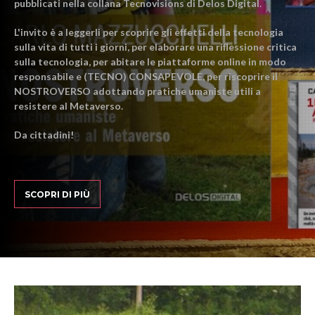
pubblicati nella collana Tecnovisions di Delos Digital.
L'invito è a leggerli per scoprire gli effetti della tecnologia
sulla vita di tutti i giorni, per elaborare una riflessione critica
sulla tecnologia, per abitare le piattaforme online in modo
responsabile e (TECNO) CONSAPEVOLE, per riscoprire il
NOSTROVERSO adottando pratiche umaniste utili a
resistere al Metaverso.
Da cittadini!
SCOPRI DI PIÙ