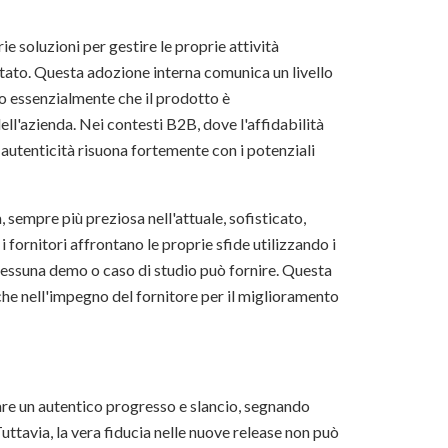
ie soluzioni per gestire le proprie attività
utato. Questa adozione interna comunica un livello
o essenzialmente che il prodotto è
ll'azienda. Nei contesti B2B, dove l'affidabilità
autenticità risuona fortemente con i potenziali
, sempre più preziosa nell'attuale, sofisticato,
ornitori affrontano le proprie sfide utilizzando i
 nessuna demo o caso di studio può fornire. Questa
nche nell'impegno del fornitore per il miglioramento
tare un autentico progresso e slancio, segnando
 Tuttavia, la vera fiducia nelle nuove release non può