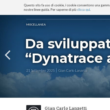
Questo sito fa uso di cookie, i cookie consentono una gamma di
BLOG
TECNOCONSAPEVOLEZZ
nostre linee guida. Per saperne di più
clicca qui
.
Salta
ai
contenuti.
MISCELLANEA
|
Salta
Da sviluppat
alla
navigazione
“Dynatrace 
21 Settembre 2025
Gian Carlo Lanzetti
Gian Carlo Lanzetti