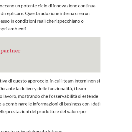
loccano un potente ciclo di innovazione continua
 di replicare. Questa adozione interna crea un
esso in condizioni reali che rispecchiano o
opri ambienti.
i partner
va di questo approccio, in cui i team interni non si
urante la delivery delle funzionalità, i team
o lavoro, mostrando che l'osservabilità si estende
 a combinare le informazioni di business con i dati
lle prestazioni del prodotto e del valore per
a questo coinvolgimento interno.