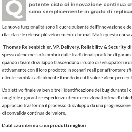
Quando le aziende utilizzano attivamente il proprio software, sbloccano un
potente ciclo di innovazione continua ch
sono semplicemente in grado di replica
Le nuove funzionalità sono il cuore pulsante dell'innovazione e d
rilasciare le release più velocemente che mai. Ma in questa corsa
Thomas Reisenbichler, VP, Delivery, Reliability & Security d
spesso viene messo in ombra dalle tradizionali pratiche di garanz
quando i team di sviluppo trascendono il ruolo di sviluppatori e d
attivamente con il loro prodotto in scenari reali per affrontare s
cliente cambia radicalmente il modo in cui il valore viene percepit
L'obiettivo finale va ben oltre l'identificazione dei bug durante i ci
tangibile e garantire esperienze utente eccezionali prima di chieder
approccio trasforma il processo di sviluppo da una progressione l
di convalida continua del valore.
L'utilizzo interno crea prodotti migliori