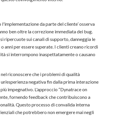
 l'implementazione da parte del cliente’ osserva
anno ben oltre la correzione immediata dei bug.
i ripercuote sui canali di supporto, danneggia le
 anni per essere superate. I clienti creano ricordi
nalità si interrompono inaspettatamente o causano
a nel riconoscere che i problemi di qualità
o un'esperienza negativa fin dalla prima interazione
e più impegnativo. L'approccio “Dynatrace on
utente, fornendo feedback che contribuiscono a
ionalità. Questo processo di convalida interna
perienziali che potrebbero non emergere mai negli