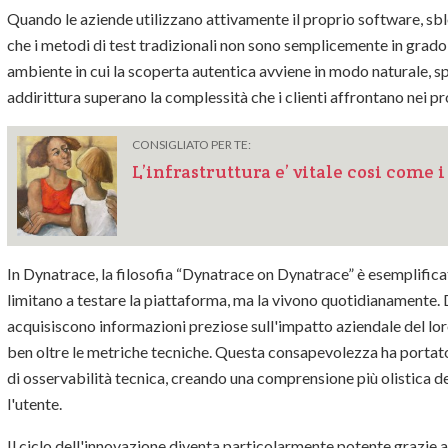
Quando le aziende utilizzano attivamente il proprio software, sb
che i metodi di test tradizionali non sono semplicemente in grado
ambiente in cui la scoperta autentica avviene in modo naturale, sp
addirittura superano la complessità che i clienti affrontano nei pr
CONSIGLIATO PER TE:
L’infrastruttura e’ vitale cosi come 
In Dynatrace, la filosofia “Dynatrace on Dynatrace” è esemplificati
limitano a testare la piattaforma, ma la vivono quotidianamente. D
acquisiscono informazioni preziose sull'impatto aziendale del lor
ben oltre le metriche tecniche. Questa consapevolezza ha portato
di osservabilità tecnica, creando una comprensione più olistica de
l'utente.
Il ciclo dell'innovazione diventa particolarmente potente grazie 