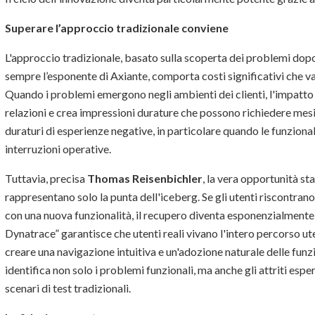
Superare l’approccio tradizionale conviene
L'approccio tradizionale, basato sulla scoperta dei problemi dopo
sempre l’esponente di Axiante, comporta costi significativi che v
Quando i problemi emergono negli ambienti dei clienti, l'impatto s
relazioni e crea impressioni durature che possono richiedere mesi o
duraturi di esperienze negative, in particolare quando le funzio
interruzioni operative.
Tuttavia, precisa
Thomas Reisenbichler
, la vera opportunità st
rappresentano solo la punta dell'iceberg. Se gli utenti riscontran
con una nuova funzionalità, il recupero diventa esponenzialment
Dynatrace” garantisce che utenti reali vivano l'intero percorso 
creare una navigazione intuitiva e un'adozione naturale delle funz
identifica non solo i problemi funzionali, ma anche gli attriti es
scenari di test tradizionali.