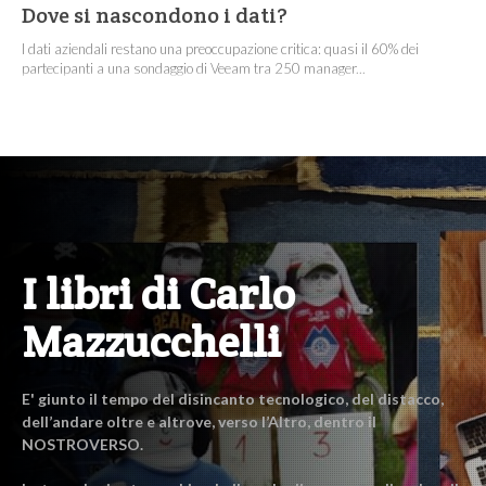
Dove si nascondono i dati?
I dati aziendali restano una preoccupazione critica: quasi il 60% dei
partecipanti a una sondaggio di Veeam tra 250 manager...
I libri di Carlo
Mazzucchelli
E' giunto il tempo del disincanto tecnologico, del distacco,
dell’andare oltre e altrove, verso l’Altro, dentro il
NOSTROVERSO.