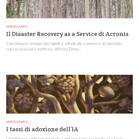
MISCELLANEA
Il Disaster Recovery as a Service di Acronis
Con minacce sempre più rapide e sofisticate, e processi di ripristino
spesso manuali e inefficaci, afferma Denis...
MISCELLANEA
I tassi di adozione dell’IA
L’intelligenza artificiale generativa oggi non è più una novità, ma il suo