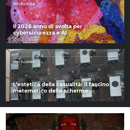
MISCELLANEA
Il 2026 anno di svolta per
cybersicurezza e AI
MISCELLANEA
L’estetica della casualità: il fascino
matematico dello schermo