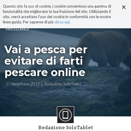
×
Salta
Questo sito fa uso di cookie, i cookie consentono una gamma di
ai
funzionalità che migliorano la tua fruizione del sito. Utilizzando il
contenuti.
sito, verrà accettato l'uso dei cookie in conformità con le nostre
|
linee guida. Per saperne di più
clicca qui
.
Salta
MISCELLANEA
alla
navigazione
Vai a pesca per
evitare di farti
pescare online
27 Novembre 2017
Redazione SoloTablet
Redazione SoloTablet