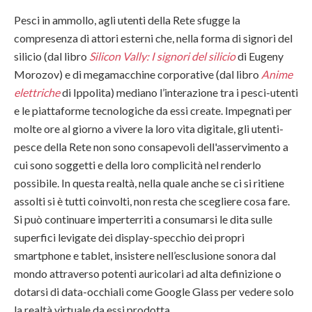
Pesci in ammollo, agli utenti della Rete sfugge la
compresenza di attori esterni che, nella forma di signori del
silicio (dal libro
Silicon Vally: I signori del silicio
di Eugeny
Morozov) e di megamacchine corporative (dal libro
Anime
elettriche
di Ippolita) mediano l’interazione tra i pesci-utenti
e le piattaforme tecnologiche da essi create. Impegnati per
molte ore al giorno a vivere la loro vita digitale, gli utenti-
pesce della Rete non sono consapevoli dell'asservimento a
cui sono soggetti e della loro complicità nel renderlo
possibile. In questa realtà, nella quale anche se ci si ritiene
assolti si è tutti coinvolti, non resta che scegliere cosa fare.
Si può continuare imperterriti a consumarsi le dita sulle
superfici levigate dei display-specchio dei propri
smartphone e tablet, insistere nell’esclusione sonora dal
mondo attraverso potenti auricolari ad alta definizione o
dotarsi di data-occhiali come Google Glass per vedere solo
la realtà virtuale da essi prodotta.