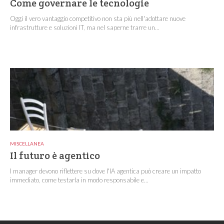
Come governare le tecnologie
Oggi il vero vantaggio competitivo non sta più nell'adottare nuove
infrastrutture e soluzioni IT, ma nel saperne trarre un...
MISCELLANEA
Il futuro è agentico
I manager devono riflettere su dove l'IA agentica può creare un impatto
immediato, come testarla in modo responsabile e...