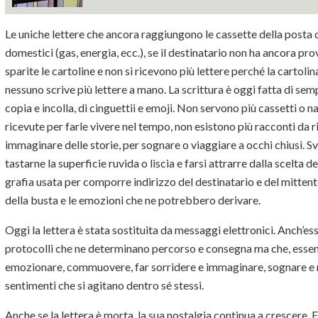
Le uniche lettere che ancora raggiungono le cassette della posta di
domestici (gas, energia, ecc.), se il destinatario non ha ancora pr
sparite le cartoline e non si ricevono più lettere perché la cartolin
nessuno scrive più lettere a mano. La scrittura è oggi fatta di sempli
copia e incolla, di cinguettii e emoji. Non servono più cassetti o 
ricevute per farle vivere nel tempo, non esistono più racconti da 
immaginare delle storie, per sognare o viaggiare a occhi chiusi. Sva
tastarne la superficie ruvida o liscia e farsi attrarre dalla scelta d
grafia usata per comporre indirizzo del destinatario e del mittent
della busta e le emozioni che ne potrebbero derivare.
Oggi la lettera è stata sostituita da messaggi elettronici. Anch’e
protocolli che ne determinano percorso e consegna ma che, essend
emozionare, commuovere, far sorridere e immaginare, sognare e rifle
sentimenti che si agitano dentro sé stessi.
Anche se la lettera è morta, la sua nostalgia continua a crescere. E