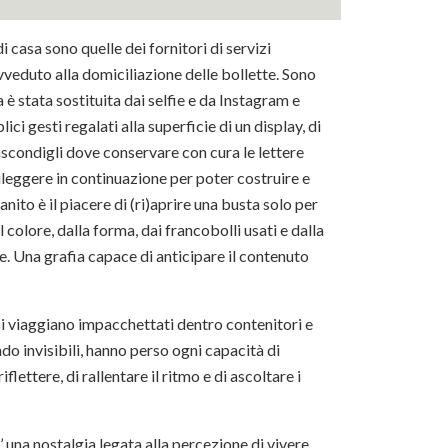
 casa sono quelle dei fornitori di servizi
ovveduto alla domiciliazione delle bollette. Sono
a è stata sostituita dai selfie e da Instagram e
ci gesti regalati alla superficie di un display, di
nascondigli dove conservare con cura le lettere
rileggere in continuazione per poter costruire e
nito è il piacere di (ri)aprire una busta solo per
el colore, dalla forma, dai francobolli usati e dalla
e. Una grafia capace di anticipare il contenuto
ssi viaggiano impacchettati dentro contenitori e
o invisibili, hanno perso ogni capacità di
ttere, di rallentare il ritmo e di ascoltare i
’ una nostalgia legata alla percezione di vivere