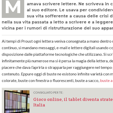
Marcel Proust, la cui immensa Recherche è tra i testi più citati e meno letti,
amava scrivere lettere. Ne scriveva in c
al suo editore. Le usava per condividere
sua vita sofferente a causa delle crisi 
nella sua vita passata a letto a scrivere e a legger
vicina per i rumori di ristrutturazione del suo app
Ai tempi di Proust ogni lettera veniva consegnata a mano dentro u
continuo, si mandano messaggi, e-mail e lettere digitali usando co
disposizione dalle piattaforme tecnologiche che utilizzano. Si scriv
infinitamente più numerose ma si è persa la magia della lettera, 
piacere che dava l’aprirla o strapparla per raggiungere nel tempo
contenuto. Eppure oggi di buste ne esistono infinite varietà con mat
colorate, buste con finestra o fluorescenti, buste a sacco,
buste a
CONSIGLIATO PER TE:
Gioco online, il tablet diventa strat
Italia