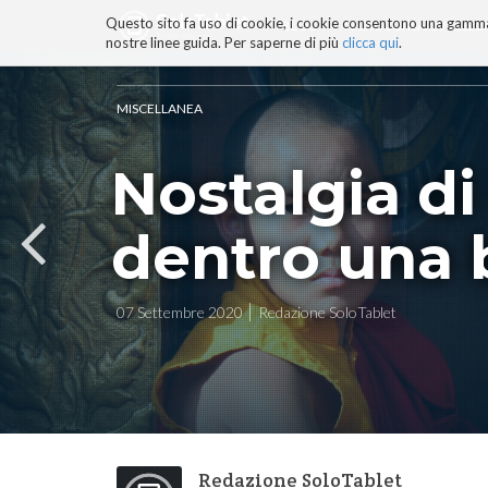
Questo sito fa uso di cookie, i cookie consentono una gamma di
BLOG
TECNOCONSAPEVOLEZZ
nostre linee guida. Per saperne di più
clicca qui
.
Salta
ai
contenuti.
MISCELLANEA
|
Salta
Nostalgia di
alla
navigazione
dentro una 
07 Settembre 2020
Redazione SoloTablet
Redazione SoloTablet