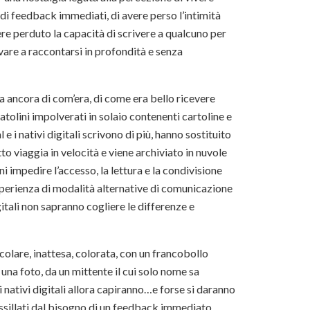
 di feedback immediati, di avere perso l’intimità
ere perduto la capacità di scrivere a qualcuno per
ovare a raccontarsi in profondità e senza
rda ancora di com’era, di come era bello ricevere
atolini impolverati in solaio contenenti cartoline e
 e i nativi digitali scrivono di più, hanno sostituito
to viaggia in velocità e viene archiviato in nuvole
 impedire l’accesso, la lettura e la condivisione
sperienza di modalità alternative di comunicazione
itali non sapranno cogliere le differenze e
colare, inattesa, colorata, con un francobollo
una foto, da un mittente il cui solo nome sa
nativi digitali allora capiranno…e forse si daranno
assillati dal bisogno di un feedback immediato.