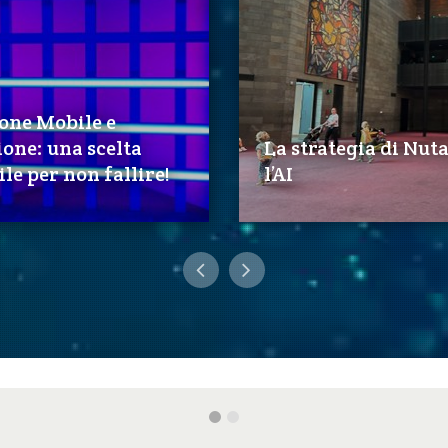
one Mobile e
one: una scelta
La strategia di Nut
ile per non fallire!
l’AI